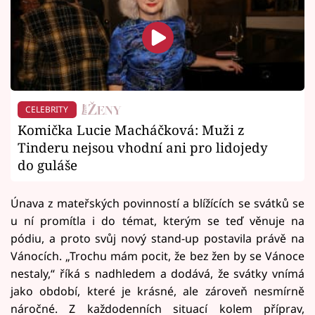
CELEBRITY
Komička Lucie Macháčková: Muži z
Tinderu nejsou vhodní ani pro lidojedy
do guláše
Únava z mateřských povinností a blížících se svátků se
u ní promítla i do témat, kterým se teď věnuje na
pódiu, a proto svůj nový stand-up postavila právě na
Vánocích. „Trochu mám pocit, že bez žen by se Vánoce
nestaly,“ říká s nadhledem a dodává, že svátky vnímá
jako období, které je krásné, ale zároveň nesmírně
náročné. Z každodenních situací kolem příprav,