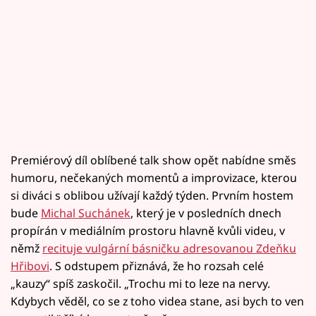
Premiérový díl oblíbené talk show opět nabídne směs
humoru, nečekaných momentů a improvizace, kterou
si diváci s oblibou užívají každý týden. Prvním hostem
bude
Michal Suchánek
, který je v posledních dnech
propírán v mediálním prostoru hlavně kvůli videu, v
němž
recituje vulgární básničku adresovanou Zdeňku
Hřibovi
. S odstupem přiznává, že ho rozsah celé
„kauzy“ spíš zaskočil. „Trochu mi to leze na nervy.
Kdybych věděl, co se z toho videa stane, asi bych to ven