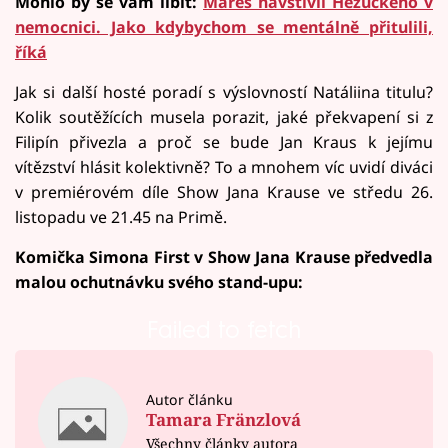
Mohlo by se vám líbit:
Mareš navštívil Hezuckého v
nemocnici. Jako kdybychom se mentálně přitulili,
říká
Jak si další hosté poradí s výslovností Natáliina titulu?
Kolik soutěžících musela porazit, jaké překvapení si z
Filipín přivezla a proč se bude Jan Kraus k jejímu
vítězství hlásit kolektivně? To a mnohem víc uvidí diváci
v premiérovém díle Show Jana Krause ve středu 26.
listopadu ve 21.45 na Primě.
Komička Simona First v Show Jana Krause předvedla
malou ochutnávku svého stand-upu:
Failed to fetch
Autor článku
Tamara Fränzlová
Všechny články autora