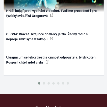
Hráči bojují proti vypínání videoher. Tvoříme precedent i pro
fyzický svět, říká Gregorová
GLOSA: Vracet Ukrajince do války je zlo. Žádný rodič si
nepřeje smrt syna v zákopu
Ukrajincům se lehčí trestná činnost odpouštěla, tvrdí Koten.
Pospíšil chtěl vidět čísla