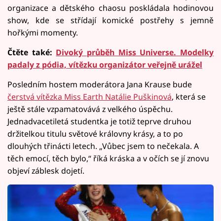
organizace a dětského chaosu poskládala hodinovou
show, kde se střídají komické postřehy s jemně
hořkými momenty.
Čtěte také:
Divoký průběh Miss Universe. Modelky
padaly z pódia, vítězku organizátor veřejně urážel
Posledním hostem moderátora Jana Krause bude
čerstvá vítězka Miss Earth Natálie Puškinová
, která se
ještě stále vzpamatovává z velkého úspěchu.
Jednadvacetiletá studentka je totiž teprve druhou
držitelkou titulu světové královny krásy, a to po
dlouhých třinácti letech. „Vůbec jsem to nečekala. A
těch emocí, těch bylo,“ říká kráska a v očích se jí znovu
objeví záblesk dojetí.