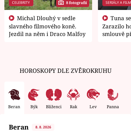
CELEBRITY
SERIÁLY A FIL
8 fotografií
Michal Dlouhý v sedle
Tuna se chtěl vrátit domů.
slavného filmového koně.
Zarazilo ho
Jezdil na něm i Draco Malfoy
smlouvě př
zemřít
HOROSKOPY DLE ZVĚROKRUHU
Beran
Býk
Blíženci
Rak
Lev
Panna
V
Beran
8. 8. 2026