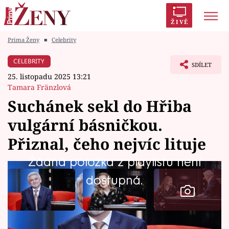
ŽIVĚ
Prima Ženy
■
Celebrity
Trendy:
Polabí
Inspekce
Prostřeno!
AYTO?
CELEBRITY
SDÍLET
Módní alarm
Zrádci
Proměny
25. listopadu 2025 13:21
Tamara Fränzlová
Suchánek sekl do Hřiba
vulgární básničkou.
Témata
Přiznal, čeho nejvíc lituje
Celebrity
Žádná položka z playlistu není
dostupná.
Vztahy
Seriály