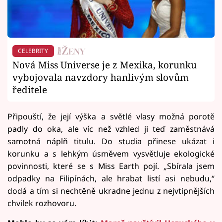
CELEBRITY
Nová Miss Universe je z Mexika, korunku
vybojovala navzdory hanlivým slovům
ředitele
Připouští, že její výška a světlé vlasy možná porotě
padly do oka, ale víc než vzhled ji teď zaměstnává
samotná náplň titulu. Do studia přinese ukázat i
korunku a s lehkým úsměvem vysvětluje ekologické
povinnosti, které se s Miss Earth pojí. „Sbírala jsem
odpadky na Filipínách, ale hrabat listí asi nebudu,“
dodá a tím si nechtěně ukradne jednu z nejvtipnějších
chvilek rozhovoru.