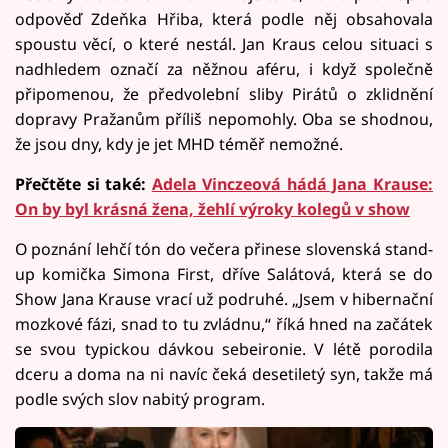
odpověď Zdeňka Hřiba, která podle něj obsahovala
spoustu věcí, o které nestál. Jan Kraus celou situaci s
nadhledem označí za něžnou aféru, i když společně
připomenou, že předvolební sliby Pirátů o zklidnění
dopravy Pražanům příliš nepomohly. Oba se shodnou,
že jsou dny, kdy je jet MHD téměř nemožné.
Přečtěte si také:
Adela Vinczeová hádá Jana Krause:
On by byl krásná žena, žehlí výroky kolegů v show
O poznání lehčí tón do večera přinese slovenská stand-
up komička Simona First, dříve Salátová, která se do
Show Jana Krause vrací už podruhé. „Jsem v hibernační
mozkové fázi, snad to tu zvládnu,“ říká hned na začátek
se svou typickou dávkou sebeironie. V létě porodila
dceru a doma na ni navíc čeká desetiletý syn, takže má
podle svých slov nabitý program.