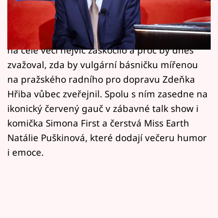
Horoskopy
Herec Michal Suchánek se v posledních dnech
ocitl v centru pozornosti kvůli virálnímu videu
Sledujte prima+
o pražské dopravě. Otevřeně popisuje, co ho
Filmový festival Karlovy Vary
na celé věci nejvíc zaskočilo a proč by dnes
zvažoval, zda by vulgární básničku mířenou
Pořady
na pražského radního pro dopravu Zdeňka
Hřiba vůbec zveřejnil. Spolu s ním zasedne na
Mámy sobě
ikonický červený gauč v zábavné talk show i
komička Simona First a čerstvá Miss Earth
Přihlášení
Natálie Puškinová, které dodají večeru humor
i emoce.
Sledujte nás