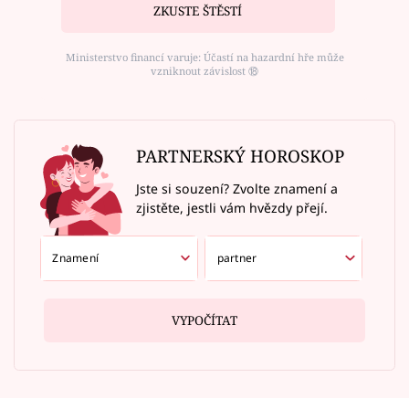
ZKUSTE ŠTĚSTÍ
Ministerstvo financí varuje: Účastí na hazardní hře může
vzniknout závislost ⑱
PARTNERSKÝ HOROSKOP
Jste si souzení? Zvolte znamení a
zjistěte, jestli vám hvězdy přejí.
VYPOČÍTAT