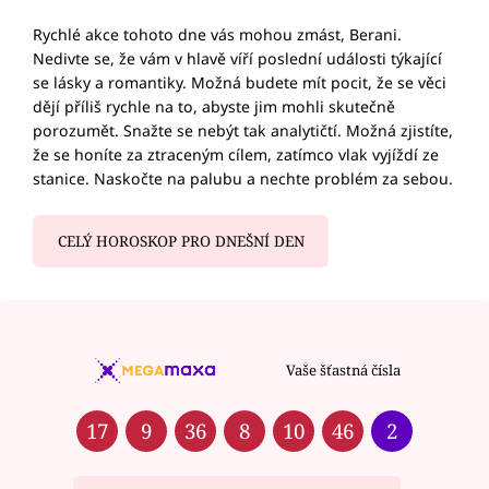
Rychlé akce tohoto dne vás mohou zmást, Berani.
Nedivte se, že vám v hlavě víří poslední události týkající
se lásky a romantiky. Možná budete mít pocit, že se věci
dějí příliš rychle na to, abyste jim mohli skutečně
porozumět. Snažte se nebýt tak analytičtí. Možná zjistíte,
že se honíte za ztraceným cílem, zatímco vlak vyjíždí ze
stanice. Naskočte na palubu a nechte problém za sebou.
CELÝ HOROSKOP PRO DNEŠNÍ DEN
Vaše šťastná čísla
17
9
36
8
10
46
2