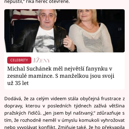
nepustil,“ říká herec otevřeně.
CELEBRITY
Michal Suchánek měl největší fanynku v
zesnulé mamince. S manželkou jsou svoji
už 35 let
Dodává, že za celým videem stála obyčejná frustrace z
dopravy, kterou v posledních týdnech zažívá většina
pražských řidičů. „Jen jsem byl naštvaný,“ zdůrazňuje s
tím, že rozhodně neměl v úmyslu komukoli vyhrožovat
nebo vyvolávat konflikt. Zmiňuje také, že ho překvapila