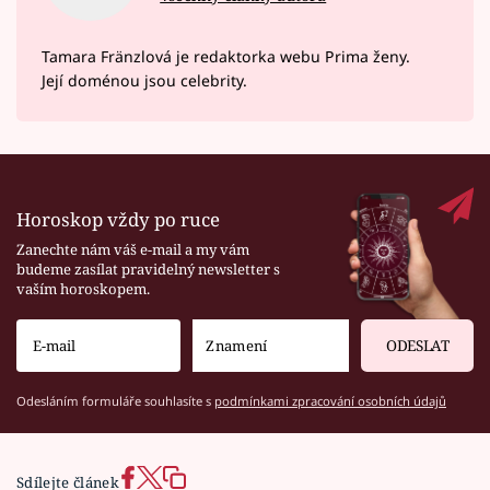
Tamara Fränzlová je redaktorka webu Prima ženy.
Její doménou jsou celebrity.
Horoskop vždy po ruce
Zanechte nám váš e-mail a my vám
budeme zasílat pravidelný newsletter s
vaším horoskopem.
ODESLAT
Odesláním formuláře souhlasíte s
podmínkami zpracování osobních údajů
Sdílejte článek