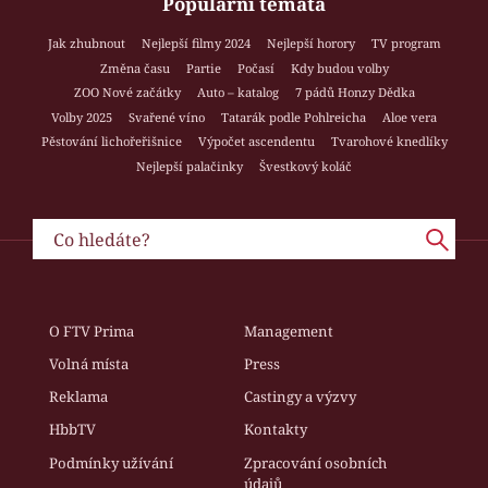
Populární témata
Jak zhubnout
Nejlepší filmy 2024
Nejlepší horory
TV program
Změna času
Partie
Počasí
Kdy budou volby
ZOO Nové začátky
Auto – katalog
7 pádů Honzy Dědka
Volby 2025
Svařené víno
Tatarák podle Pohlreicha
Aloe vera
Pěstování lichořeřišnice
Výpočet ascendentu
Tvarohové knedlíky
Nejlepší palačinky
Švestkový koláč
O FTV Prima
Management
Volná místa
Press
Reklama
Castingy a výzvy
HbbTV
Kontakty
Podmínky užívání
Zpracování osobních
údajů