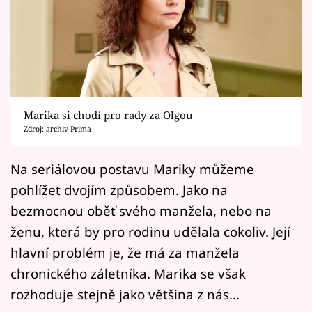
Horoskopy
Sledujte prima+
Filmový festival Karlovy Vary
Pořady
Marika si chodí pro rady za Olgou
Zdroj: archiv Prima
Mámy sobě
Na seriálovou postavu Mariky můžeme
Přihlášení
pohlížet dvojím způsobem. Jako na
bezmocnou oběť svého manžela, nebo na
ženu, která by pro rodinu udělala cokoliv. Její
Sledujte nás
hlavní problém je, že má za manžela
chronického záletníka. Marika se však
rozhoduje stejně jako většina z nás...