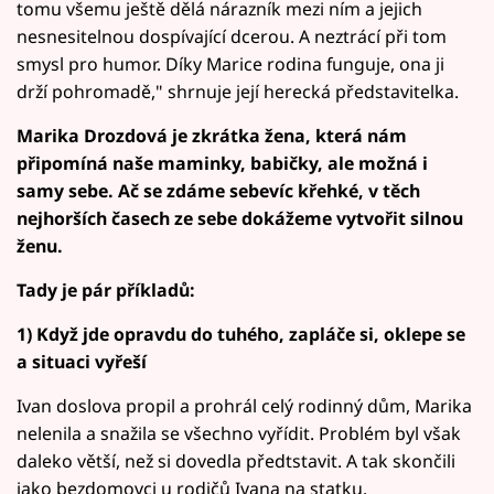
tomu všemu ještě dělá nárazník mezi ním a jejich
nesnesitelnou dospívající dcerou. A neztrácí při tom
smysl pro humor. Díky Marice rodina funguje, ona ji
drží pohromadě," shrnuje její herecká představitelka.
Marika Drozdová je zkrátka žena, která nám
připomíná naše maminky, babičky, ale možná i
samy sebe. Ač se zdáme sebevíc křehké, v těch
nejhorších časech ze sebe dokážeme vytvořit silnou
ženu.
Tady je pár příkladů:
1) Když jde opravdu do tuhého, zapláče si, oklepe se
a situaci vyřeší
Ivan doslova propil a prohrál celý rodinný dům, Marika
nelenila a snažila se všechno vyřídit. Problém byl však
daleko větší, než si dovedla předtstavit. A tak skončili
jako bezdomovci u rodičů Ivana na statku.