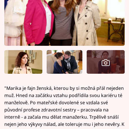
"Marika je fajn ženská, kterou by si možná přál nejeden
muž. Hned na začátku vztahu podřídila svou kariéru té
manželově. Po mateřské dovolené se vzdala své
původní profese zdravotní sestry – pracovala na
interně - a začala mu dělat manažerku. Trpělivě snáší
nejen jeho výkyvy nálad, ale toleruje mu i jeho nevěry. K