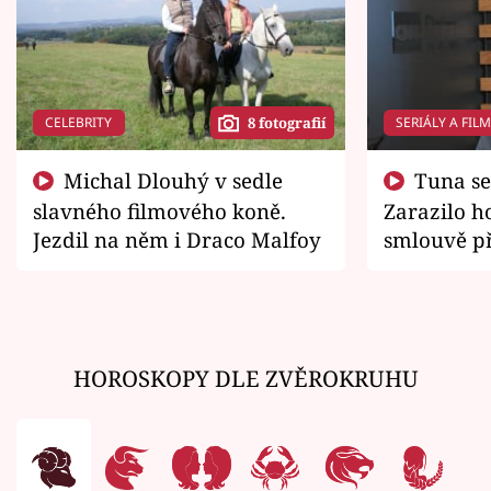
CELEBRITY
SERIÁLY A FIL
8 fotografií
Michal Dlouhý v sedle
Tuna se chtěl vrátit domů.
slavného filmového koně.
Zarazilo ho
Jezdil na něm i Draco Malfoy
smlouvě př
zemřít
HOROSKOPY DLE ZVĚROKRUHU