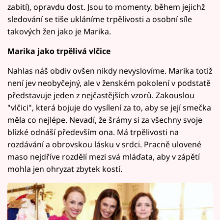
zabití), opravdu dost. Jsou to momenty, během jejichž
sledování se tiše ukláníme trpělivosti a osobní síle
takových žen jako je Marika.
Marika jako trpělivá vlčice
Nahlas náš obdiv ovšen nikdy nevyslovíme. Marika totiž
není jev neobyčejný, ale v ženském pokolení v podstatě
představuje jeden z nejčastějších vzorů. Zakouslou
"vlčici", která bojuje do vysílení za to, aby se její smečka
měla co nejlépe. Nevadí, že šrámy si za všechny svoje
blízké odnáší především ona. Má trpělivosti na
rozdávání a obrovskou lásku v srdci. Pracně ulovené
maso nejdříve rozdělí mezi svá mláďata, aby v zápětí
mohla jen ohryzat zbytek kostí.