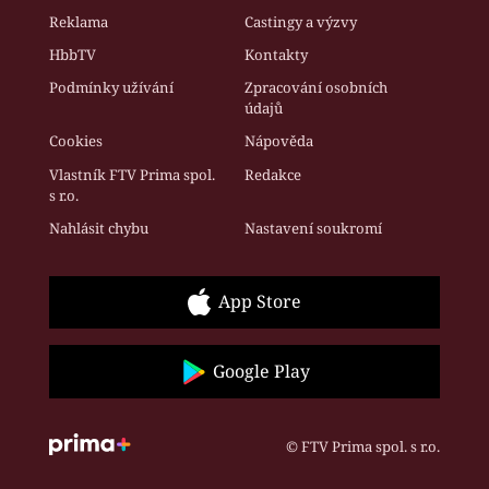
Reklama
Castingy a výzvy
HbbTV
Kontakty
Podmínky užívání
Zpracování osobních
údajů
Cookies
Nápověda
Vlastník FTV Prima spol.
Redakce
s r.o.
Nahlásit chybu
Nastavení soukromí
App Store
Google Play
© FTV Prima spol. s r.o.