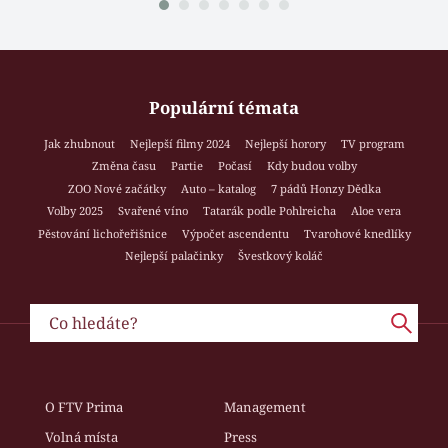
Populární témata
Jak zhubnout
Nejlepší filmy 2024
Nejlepší horory
TV program
Změna času
Partie
Počasí
Kdy budou volby
ZOO Nové začátky
Auto – katalog
7 pádů Honzy Dědka
Volby 2025
Svařené víno
Tatarák podle Pohlreicha
Aloe vera
Pěstování lichořeřišnice
Výpočet ascendentu
Tvarohové knedlíky
Nejlepší palačinky
Švestkový koláč
O FTV Prima
Management
Volná místa
Press