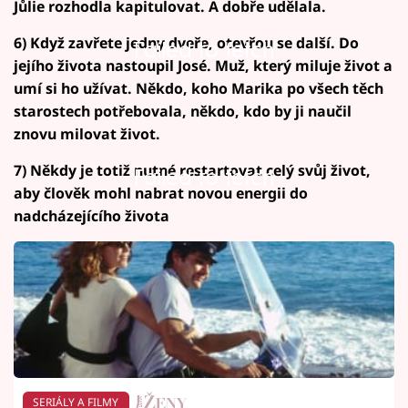
Jůlie rozhodla kapitulovat. A dobře udělala.
6) Když zavřete jedny dveře, otevřou se další. Do
Failed to fetch
jejího života nastoupil José. Muž, který miluje život a
umí si ho užívat. Někdo, koho Marika po všech těch
starostech potřebovala, někdo, kdo by ji naučil
znovu milovat život.
7) Někdy je totiž nutné restartovat celý svůj život,
Failed to fetch
aby člověk mohl nabrat novou energii do
nadcházejícího života
SERIÁLY A FILMY