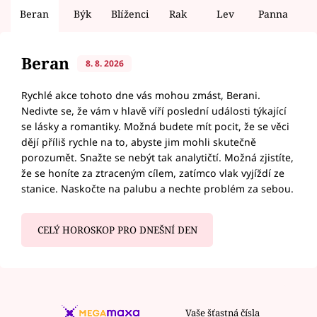
Beran
Býk
Blíženci
Rak
Lev
Panna
V
Beran
8. 8. 2026
Rychlé akce tohoto dne vás mohou zmást, Berani.
Nedivte se, že vám v hlavě víří poslední události týkající
se lásky a romantiky. Možná budete mít pocit, že se věci
dějí příliš rychle na to, abyste jim mohli skutečně
porozumět. Snažte se nebýt tak analytičtí. Možná zjistíte,
že se honíte za ztraceným cílem, zatímco vlak vyjíždí ze
stanice. Naskočte na palubu a nechte problém za sebou.
CELÝ HOROSKOP PRO DNEŠNÍ DEN
Vaše šťastná čísla