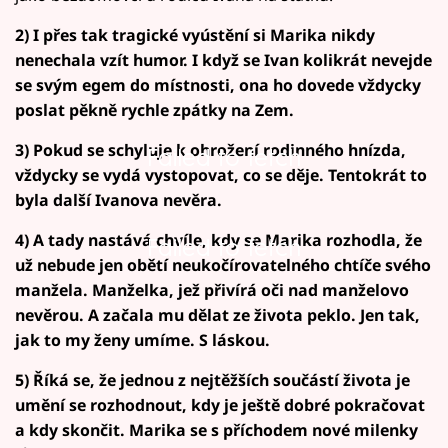
2) I přes tak tragické vyústění si Marika nikdy
nenechala vzít humor. I když se Ivan kolikrát nevejde
se svým egem do místnosti, ona ho dovede vždycky
poslat pěkně rychle zpátky na Zem.
3) Pokud se schyluje k ohrožení rodinného hnízda,
Failed to fetch
vždycky se vydá vystopovat, co se děje. Tentokrát to
byla další Ivanova nevěra.
4) A tady nastává chvíle, kdy se Marika rozhodla, že
Failed to fetch
už nebude jen obětí neukočírovatelného chtíče svého
manžela. Manželka, jež přivírá oči nad manželovo
nevěrou. A začala mu dělat ze života peklo. Jen tak,
jak to my ženy umíme. S láskou.
5) Říká se, že jednou z nejtěžších součástí života je
umění se rozhodnout, kdy je ještě dobré pokračovat
a kdy skončit. Marika se s příchodem nové milenky