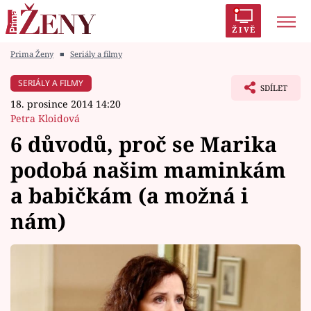
ŽIVĚ
Prima Ženy
■
Seriály a filmy
Trendy:
Polabí
Inspekce
Prostřeno!
AYTO?
SERIÁLY A FILMY
SDÍLET
Módní alarm
Zrádci
Proměny
18. prosince 2014 14:20
Petra Kloidová
6 důvodů, proč se Marika
podobá našim maminkám
Témata
a babičkám (a možná i
Celebrity
nám)
Vztahy
Seriály