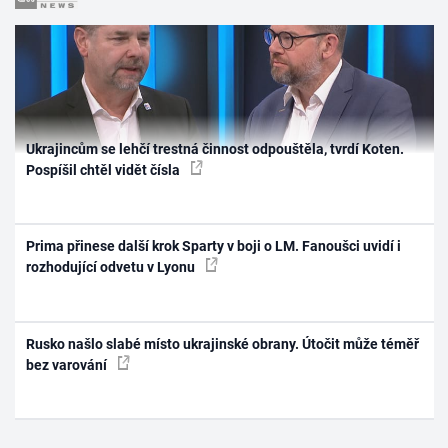
Ukrajincům se lehčí trestná činnost odpouštěla, tvrdí Koten.
Pospíšil chtěl vidět čísla
Prima přinese další krok Sparty v boji o LM. Fanoušci uvidí i
rozhodující odvetu v Lyonu
Rusko našlo slabé místo ukrajinské obrany. Útočit může téměř
bez varování