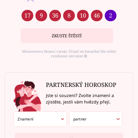
17
9
36
8
10
46
2
ZKUSTE ŠTĚSTÍ
Ministerstvo financí varuje: Účastí na hazardní hře může
vzniknout závislost ⑱
PARTNERSKÝ HOROSKOP
Jste si souzení? Zvolte znamení a
zjistěte, jestli vám hvězdy přejí.