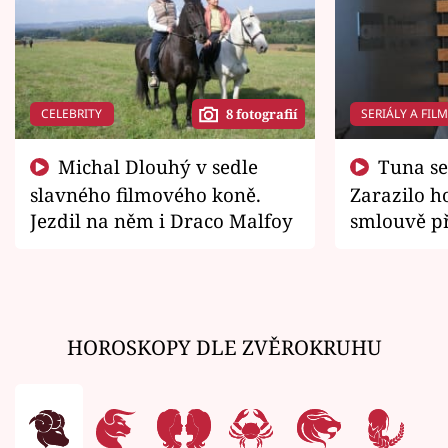
CELEBRITY
SERIÁLY A FIL
8 fotografií
Michal Dlouhý v sedle
Tuna se chtěl vrátit domů.
slavného filmového koně.
Zarazilo ho
Jezdil na něm i Draco Malfoy
smlouvě př
zemřít
HOROSKOPY DLE ZVĚROKRUHU