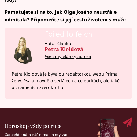
Pamatujete si na to, jak Olga Josého neustřále
odmítala? Připomeňte si její cestu životem s muži:
Failed to fetch
Autor článku
Petra Kloidová
Všechny články autora
Petra Kloidová je bývalou redaktorkou webu Prima
ženy. Psala hlavně o seriálech a celebritách, ale také
o znameních zvěrokruhu.
Horoskop vždy po ruce
Zanechte nám váš e-mail a my vám