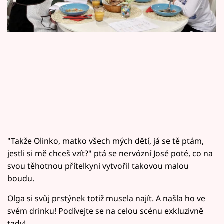
Horoskopy
Sledujte prima+
Filmový festival Karlovy Vary
Pořady
Mámy sobě
Přihlášení
"Takže Olinko, matko všech mých dětí, já se tě ptám,
jestli si mě chceš vzít?" ptá se nervózní José poté, co na
svou těhotnou přítelkyni vytvořil takovou malou
Sledujte nás
boudu.
Olga si svůj prstýnek totiž musela najít. A našla ho ve
svém drinku! Podívejte se na celou scénu exkluzivně
tady!