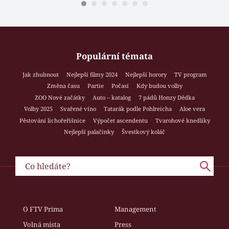
Populární témata
Jak zhubnout
Nejlepší filmy 2024
Nejlepší horory
TV program
Změna času
Partie
Počasí
Kdy budou volby
ZOO Nové začátky
Auto – katalog
7 pádů Honzy Dědka
Volby 2025
Svařené víno
Tatarák podle Pohlreicha
Aloe vera
Pěstování lichořeřišnice
Výpočet ascendentu
Tvarohové knedlíky
Nejlepší palačinky
Švestkový koláč
O FTV Prima
Management
Volná místa
Press