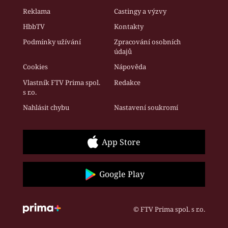
Reklama
Castingy a výzvy
HbbTV
Kontakty
Podmínky užívání
Zpracování osobních
údajů
Cookies
Nápověda
Vlastník FTV Prima spol.
Redakce
s r.o.
Nahlásit chybu
Nastavení soukromí
App Store
Google Play
© FTV Prima spol. s r.o.