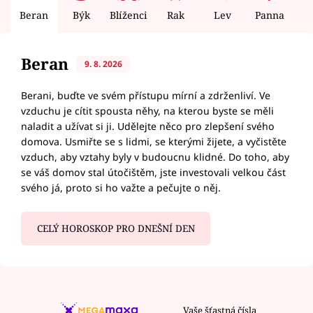
Beran
Býk
Blíženci
Rak
Lev
Panna
V
Beran
9. 8. 2026
Berani, buďte ve svém přístupu mírní a zdrženliví. Ve
vzduchu je cítit spousta něhy, na kterou byste se měli
naladit a užívat si ji. Udělejte něco pro zlepšení svého
domova. Usmiřte se s lidmi, se kterými žijete, a vyčistěte
vzduch, aby vztahy byly v budoucnu klidné. Do toho, aby
se váš domov stal útočištěm, jste investovali velkou část
svého já, proto si ho važte a pečujte o něj.
CELÝ HOROSKOP PRO DNEŠNÍ DEN
Vaše šťastná čísla