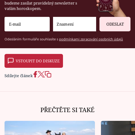
budeme zasílat pravidelný newsletter s
vaším horoskopem.
ODESLAT
Odesláním formuláře souhlasíte s
podmínkami zpracování osobních údajů
VSTOUPIT DO DISKUZE
Sdílejte článek
PŘEČTĚTE SI TAKÉ