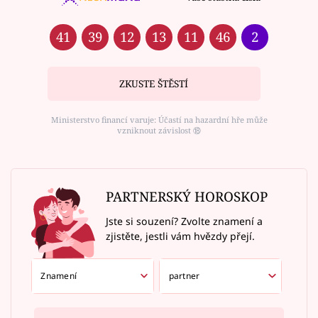
41
39
12
13
11
46
2
ZKUSTE ŠTĚSTÍ
Ministerstvo financí varuje: Účastí na hazardní hře může
vzniknout závislost ⑱
PARTNERSKÝ HOROSKOP
Jste si souzení? Zvolte znamení a
zjistěte, jestli vám hvězdy přejí.