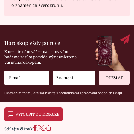
o znameních zvěrokruhu.
Horoskop vždy po ruce
Zanechte nám váš e-mail a my vám
budeme zasílat pravidelný newsletter s
vaším horoskopem.
ODESLAT
Odesláním formuláře souhlasíte s
podmínkami zpracování osobních údajů
VSTOUPIT DO DISKUZE
Sdílejte článek