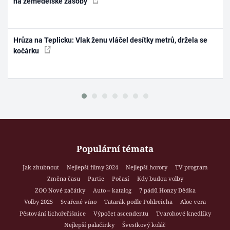
na zemědělské zásoby
Hrůza na Teplicku: Vlak ženu vláčel desítky metrů, držela se
kočárku
Populární témata
Jak zhubnout
Nejlepší filmy 2024
Nejlepší horory
TV program
Změna času
Partie
Počasí
Kdy budou volby
ZOO Nové začátky
Auto – katalog
7 pádů Honzy Dědka
Volby 2025
Svařené víno
Tatarák podle Pohlreicha
Aloe vera
Pěstování lichořeřišnice
Výpočet ascendentu
Tvarohové knedlíky
Nejlepší palačinky
Švestkový koláč