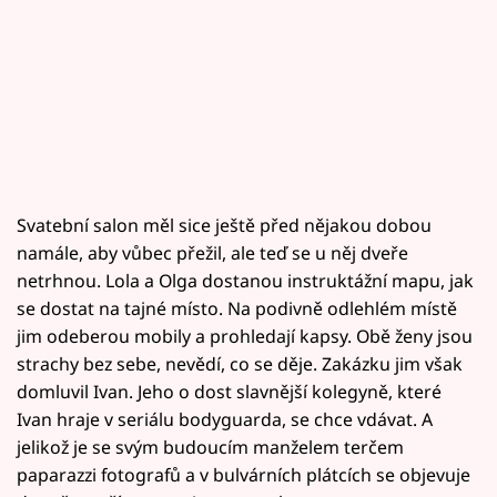
Svatební salon měl sice ještě před nějakou dobou
namále, aby vůbec přežil, ale teď se u něj dveře
netrhnou. Lola a Olga dostanou instruktážní mapu, jak
se dostat na tajné místo. Na podivně odlehlém místě
jim odeberou mobily a prohledají kapsy. Obě ženy jsou
strachy bez sebe, nevědí, co se děje. Zakázku jim však
domluvil Ivan. Jeho o dost slavnější kolegyně, které
Ivan hraje v seriálu bodyguarda, se chce vdávat. A
jelikož je se svým budoucím manželem terčem
paparazzi fotografů a v bulvárních plátcích se objevuje