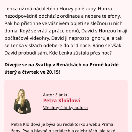
Lenka už má náctiletého Honzy plné zuby. Honza
nezodpovědně odchází z ordinace a nebere telefony.
Pak ho přistihne ve vášnivém objetí se slečnou u nich
doma. Když se vrátí z práce domů, David s Honzou hrají
počítačové videohry. David ji naprosto ignoruje, a tak
se Lenka v slzách odebere do ordinace. Ráno se však
David probudí sám. Kde Lenka zůstala přes noc?
Dívejte se na Svatby v Benátkách na Primě každé
úterý a čtvrtek ve 20.15!
Autor článku
Petra Kloidová
Všechny články autora
Petra Kloidová je bývalou redaktorkou webu Prima
ženy. Psala hlavně o seriálech a celebritách, ale také