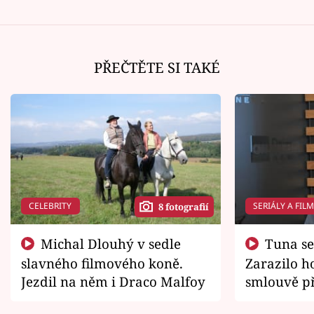
PŘEČTĚTE SI TAKÉ
CELEBRITY
SERIÁLY A FIL
8 fotografií
Michal Dlouhý v sedle
Tuna se chtěl vrátit domů.
slavného filmového koně.
Zarazilo ho
Jezdil na něm i Draco Malfoy
smlouvě př
zemřít