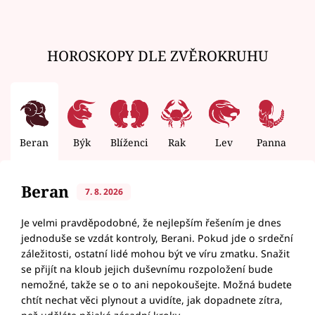
HOROSKOPY DLE ZVĚROKRUHU
Beran
Býk
Blíženci
Rak
Lev
Panna
V
Beran
7. 8. 2026
Je velmi pravděpodobné, že nejlepším řešením je dnes
jednoduše se vzdát kontroly, Berani. Pokud jde o srdeční
záležitosti, ostatní lidé mohou být ve víru zmatku. Snažit
se přijít na kloub jejich duševnímu rozpoložení bude
nemožné, takže se o to ani nepokoušejte. Možná budete
chtít nechat věci plynout a uvidíte, jak dopadnete zítra,