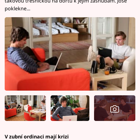
takovou třešničkou na dortu k jejím zásnubám. José
poklekne...
V zubní ordinaci mají krizi