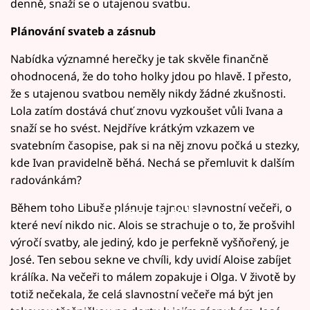
denně, snaží se o utajenou svatbu.
Plánování svateb a zásnub
Nabídka významné herečky je tak skvěle finančně
ohodnocená, že do toho holky jdou po hlavě. I přesto,
že s utajenou svatbou neměly nikdy žádné zkušnosti.
Lola zatím dostává chuť znovu vyzkoušet vůli Ivana a
snaží se ho svést. Nejdříve krátkým vzkazem ve
svatebním časopise, pak si na něj znovu počká u stezky,
kde Ivan pravidelně běhá. Nechá se přemluvit k dalším
radovánkám?
Během toho Libuše plánuje tajnou slavnostní večeři, o
Failed to fetch
které neví nikdo nic. Alois se strachuje o to, že prošvihl
výročí svatby, ale jediný, kdo je perfekně vyšňořený, je
José. Ten sebou sekne ve chvíli, kdy uvidí Aloise zabíjet
králíka. Na večeři to málem zopakuje i Olga. V životě by
totiž nečekala, že celá slavnostní večeře má být jen