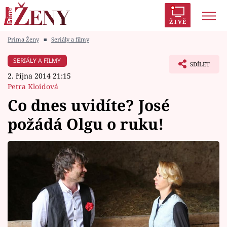
ŽIVĚ
Prima Ženy
■
Seriály a filmy
Trendy:
Polabí
Inspekce
Prostřeno!
AYTO?
SERIÁLY A FILMY
SDÍLET
Módní alarm
Zrádci
Proměny
2. října 2014 21:15
Petra Kloidová
Co dnes uvidíte? José
požádá Olgu o ruku!
Témata
Celebrity
Vztahy
Seriály