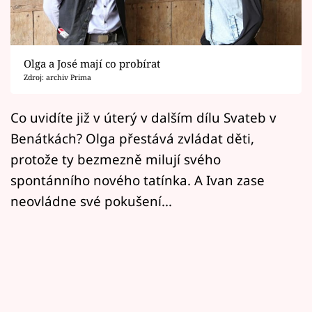
Horoskopy
Sledujte prima+
Olga a José mají co probírat
Filmový festival Karlovy Vary
Zdroj: archiv Prima
Pořady
Co uvidíte již v úterý v dalším dílu Svateb v
Benátkách? Olga přestává zvládat děti,
Mámy sobě
protože ty bezmezně milují svého
spontánního nového tatínka. A Ivan zase
Přihlášení
neovládne své pokušení...
Sledujte nás