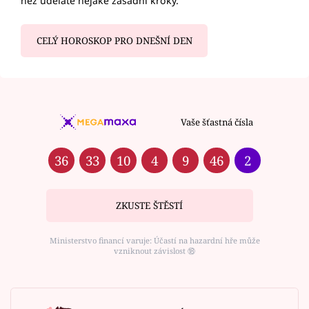
než uděláte nějaké zásadní kroky.
CELÝ HOROSKOP PRO DNEŠNÍ DEN
Vaše šťastná čísla
36
33
10
4
9
46
2
ZKUSTE ŠTĚSTÍ
Ministerstvo financí varuje: Účastí na hazardní hře může
vzniknout závislost ⑱