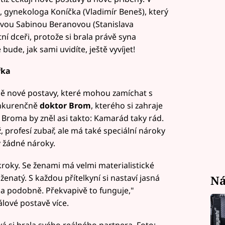
, gynekologa Koníčka (Vladimír Beneš), který
vou Sabinou Beranovou (Stanislava
tní dceři, protože si brala právě syna
ude, jak sami uvidíte, ještě vyvíjet!
řka
tně nové postavy, které mohou zamíchat s
nkurenčně
doktor Brom
, kterého si zahraje
Broma by zněl asi takto: Kamarád taky rád.
 profesí zubař, ale má také speciální nároky
y žádné nároky.
kroky. Se ženami má velmi materialistické
 ženatý. S každou přítelkyní si nastaví jasná
Ná
 a podobně. Překvapivě to funguje,"
lové postavě více.
á si brala svého reálného partnera. Foto: