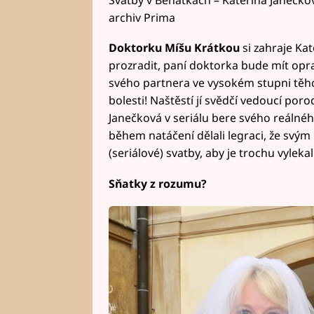
archiv Prima
Doktorku Míšu Krátkou
si zahraje Ka
prozradit, paní doktorka bude mít oprav
svého partnera ve vysokém stupni těh
bolesti! Naštěstí jí svědčí vedoucí poro
Janečková v seriálu bere svého reálného
během natáčení dělali legraci, že svý
(seriálové) svatby, aby je trochu vylekali
Sňatky z rozumu?