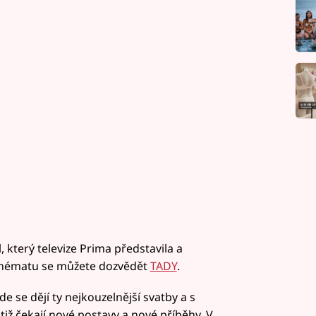
, který televize Prima představila a
chématu se můžete dozvědět
TADY
.
e se dějí ty nejkouzelnější svatby a s
tiž čekají nové postavy a nové příběhy. V