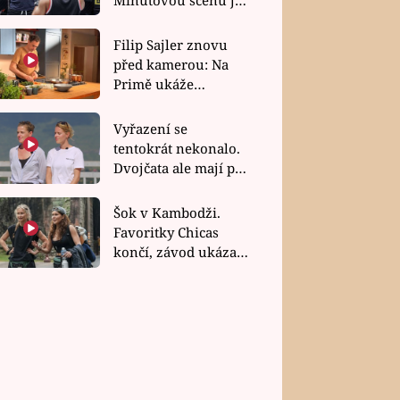
bez dubla
Filip Sajler znovu
před kamerou: Na
Primě ukáže
poctivou kuchyni i
rychlé recepty
Vyřazení se
tentokrát nekonalo.
Dvojčata ale mají po
uzavření třetí etapy
závodu nůž na krku
Šok v Kambodži.
Favoritky Chicas
končí, závod ukázal
svou nejtvrdší tvář