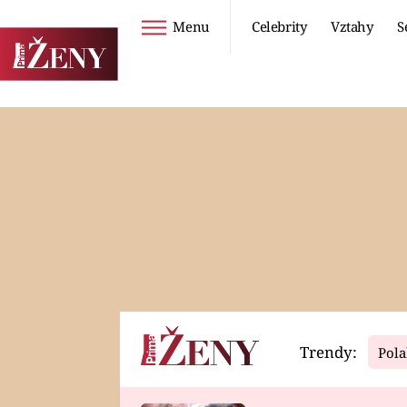
Menu
Celebrity
Vztahy
S
Seriály
Životní styl
ZOO
DIETY A HUBNUTÍ
PROSTŘENO!
CESTOVÁNÍ A
DOVOLENÁ
DUCH
ZDRAVÍ
Trendy:
Pola
Horoskopy
Video
ASTROČLÁNKY
SERIÁLY