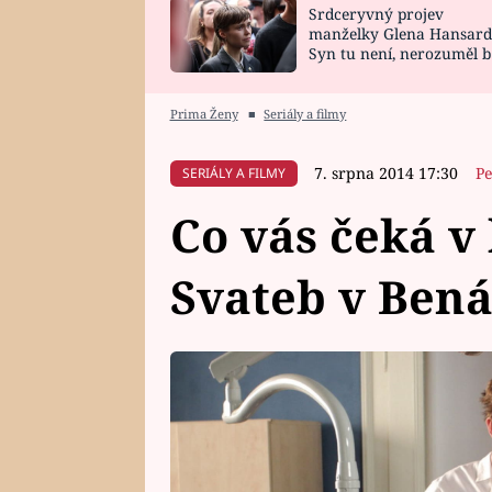
Srdceryvný projev
SNÁŘ
CELEBRITY
manželky Glena Hansard
Syn tu není, nerozuměl b
HOROSKOP NA
VAŘENÍ
tomu, vysvětlila
ROK 2023
Prima Ženy
■
Seriály a filmy
7. srpna 2014 17:30
Pe
SERIÁLY A FILMY
Co vás čeká v
Svateb v Ben