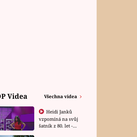
P Videa
Všechna videa
Heidi Janků
vzpomíná na svůj
šatník z 80. let -
Shopaholičky