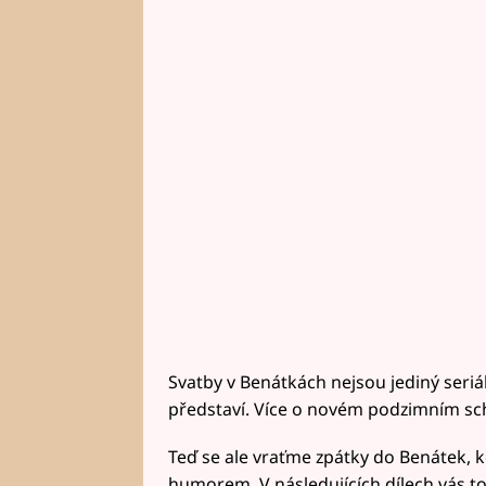
Svatby v Benátkách nejsou jediný seriál
představí. Více o novém podzimním s
Teď se ale vraťme zpátky do Benátek, kd
humorem. V následujících dílech vás to