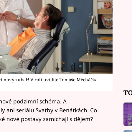
ví nový zubař! V roli uvidíte Tomáše Měcháčka
TO
 nové podzimní schéma. A
 ani seriálu Svatby v Benátkách. Co
ké nové postavy zamíchají s dějem?