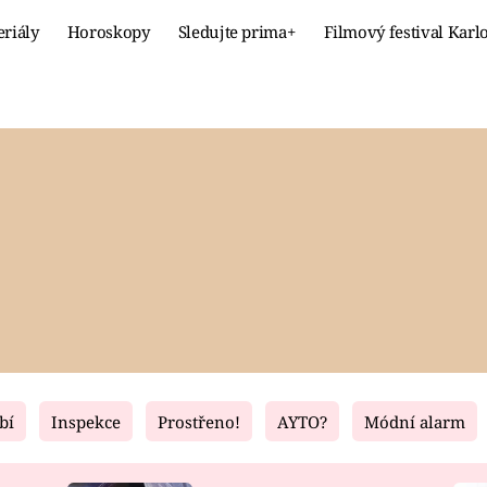
eriály
Horoskopy
Sledujte prima+
Filmový festival Karl
Celebrity
Recept
MÓDA A KRÁSA
HLAVNÍ JÍ
VZTAHY A SEX
SLADKÉ
PRIMA MAMINKA
ZDRAVÉ
bí
Inspekce
Prostřeno!
AYTO?
Módní alarm
Fresh
Living
RECEPTY
BYDLENÍ