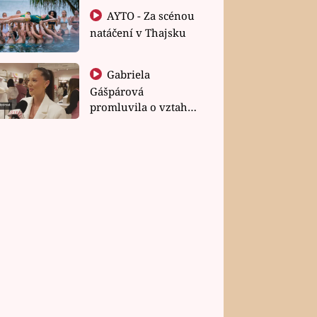
AYTO - Za scénou
natáčení v Thajsku
Gabriela
Gášpárová
promluvila o vztahu
a zakládání rodiny