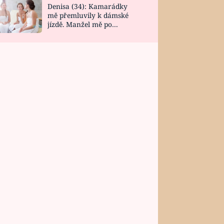
Denisa (34): Kamarádky
mě přemluvily k dámské
jízdě. Manžel mě po
návratu zaskočil