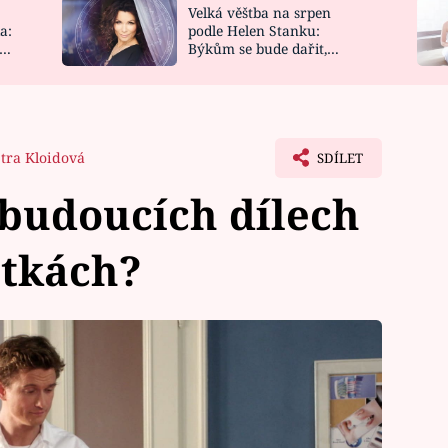
Velká věštba na srpen
NOVINKY
ZAHRADA
a:
podle Helen Stanku:
y
Býkům se bude dařit,
VIDEORECEPTY
DESIGN
Vodnáře čeká jízda
tra Kloidová
SDÍLET
 budoucích dílech
átkách?