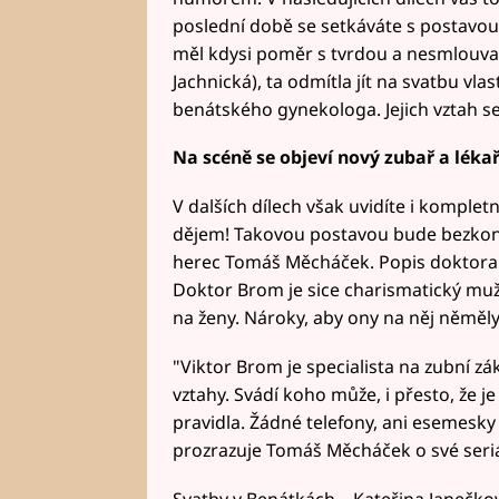
poslední době se setkáváte s postavou
měl kdysi poměr s tvrdou a nesmlouva
Jachnická), ta odmítla jít na svatbu vlas
benátského gynekologa. Jejich vztah se b
Na scéně se objeví nový zubař a léka
V dalších dílech však uvidíte i komple
dějem! Takovou postavou bude bezko
herec Tomáš Měcháček. Popis doktora 
Doktor Brom je sice charismatický muž,
na ženy. Nároky, aby ony na něj něměl
"Viktor Brom je specialista na zubní zá
vztahy. Svádí koho může, i přesto, že je
pravidla. Žádné telefony, ani esemesky
prozrazuje Tomáš Měcháček o své seriá
Svatby v Benátkách – Kateřina Janečkov