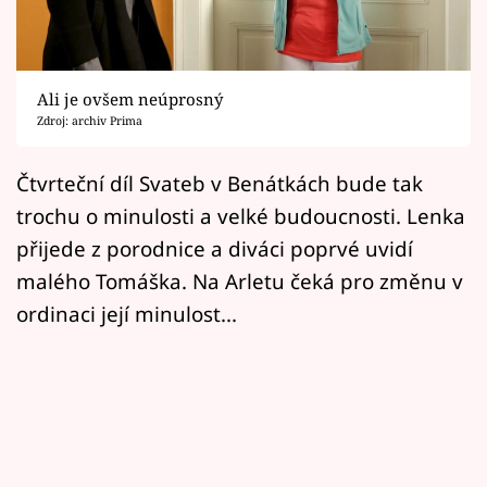
Horoskopy
Sledujte prima+
Ali je ovšem neúprosný
Filmový festival Karlovy Vary
Zdroj: archiv Prima
Pořady
Čtvrteční díl Svateb v Benátkách bude tak
trochu o minulosti a velké budoucnosti. Lenka
Mámy sobě
přijede z porodnice a diváci poprvé uvidí
malého Tomáška. Na Arletu čeká pro změnu v
Přihlášení
ordinaci její minulost...
Sledujte nás