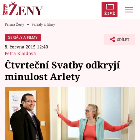
ŽIVĚ
Prima Ženy
■
Seriály a filmy
Trendy:
Polabí
Inspekce
Prostřeno!
AYTO?
SERIÁLY A FILMY
SDÍLET
Módní alarm
Zrádci
Proměny
8. června 2015 12:40
Petra Kloidová
Čtvrteční Svatby odkryjí
minulost Arlety
Témata
Celebrity
Vztahy
Seriály