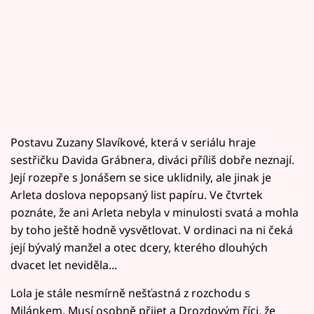
Postavu Zuzany Slavíkové, která v seriálu hraje
sestřičku Davida Grábnera, diváci příliš dobře neznají.
Její rozepře s Jonášem se sice uklidnily, ale jinak je
Arleta doslova nepopsaný list papíru. Ve čtvrtek
poznáte, že ani Arleta nebyla v minulosti svatá a mohla
by toho ještě hodně vysvětlovat. V ordinaci na ni čeká
její bývalý manžel a otec dcery, kterého dlouhých
dvacet let neviděla...
Lola je stále nesmírně nešťastná z rozchodu s
Milánkem. Musí osobně přijet a Drozdovým říci, že