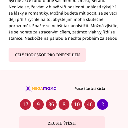
Rychlé akce tohoto dne vás mohou zmást, Berani.
Nedivte se, že vám v hlavě víří poslední události týkající
se lásky a romantiky. Možná budete mít pocit, že se věci
dějí příliš rychle na to, abyste jim mohli skutečně
porozumět. Snažte se nebýt tak analytičtí. Možná zjistíte,
že se honíte za ztraceným cílem, zatímco vlak vyjíždí ze
stanice. Naskočte na palubu a nechte problém za sebou.
CELÝ HOROSKOP PRO DNEŠNÍ DEN
Vaše šťastná čísla
17
9
36
8
10
46
2
ZKUSTE ŠTĚSTÍ