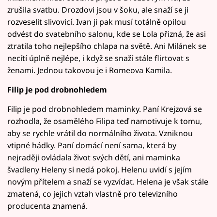
zrušila svatbu. Drozdovi jsou v šoku, ale snaží se ji
rozveselit slivovicí. Ivan ji pak musí totálně opilou
odvést do svatebního salonu, kde se Lola přizná, že asi
ztratila toho nejlepšího chlapa na světě. Ani Milánek se
necítí úplně nejlépe, i když se snaží stále flirtovat s
ženami. Jednou takovou je i Romeova Kamila.
Filip je pod drobnohledem
Filip je pod drobnohledem maminky. Paní Krejzová se
rozhodla, že osamělého Filipa teď namotivuje k tomu,
aby se rychle vrátil do normálního života. Vzniknou
vtipné hádky. Paní domácí není sama, která by
nejraději ovládala život svých dětí, ani maminka
švadleny Heleny si nedá pokoj. Helenu uvidí s jejím
novým přítelem a snaží se vyzvídat. Helena je však stále
zmatená, co jejich vztah vlastně pro televizního
producenta znamená.