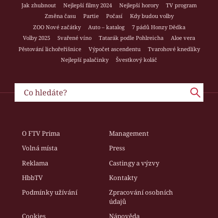
Jak zhubnout
Nejlepší filmy 2024
Nejlepší horory
TV program
Změna času
Partie
Počasí
Kdy budou volby
ZOO Nové začátky
Auto – katalog
7 pádů Honzy Dědka
Volby 2025
Svařené víno
Tatarák podle Pohlreicha
Aloe vera
Pěstování lichořeřišnice
Výpočet ascendentu
Tvarohové knedlíky
Nejlepší palačinky
Švestkový koláč
O FTV Prima
Management
Volná místa
Press
Reklama
Castingy a výzvy
HbbTV
Kontakty
Podmínky užívání
Zpracování osobních
údajů
Cookies
Nápověda