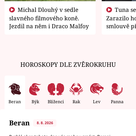
Michal Dlouhý v sedle
Tuna se chtěl vrátit domů.
slavného filmového koně.
Zarazilo ho
Jezdil na něm i Draco Malfoy
smlouvě př
zemřít
HOROSKOPY DLE ZVĚROKRUHU
Beran
Býk
Blíženci
Rak
Lev
Panna
V
Beran
8. 8. 2026