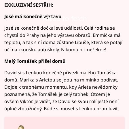
EXKLUZIVNÍ SESTŘIH:
José má konečně výstavu
Failed to fetch
José se konečně dočkal své události. Celá rodina se
chystá do Prahy na jeho výstavu obrazů. Emmička má
teplotu, a tak s ní doma zůstane Libuše, která se potají
učí na zkoušku autoškoly. Nikomu nic neřekne!
Malý Tomášek přišel domů
David si s Lenkou konečně přivezli malého Tomáška
domů. Marika s Arletou se jdou na miminko podívat.
Dojde k trapnému momentu, kdy Arleta nevědomky
poznamená, že Tomášek je celý tatínek. Otcem je
ovšem Viktor. Je vidět, že David se svou rolí ještě není
úplně ztotožněný. Bude si muset s Lenkou promluvit.