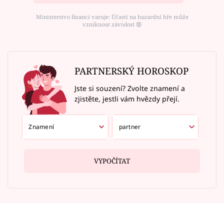
Ministerstvo financí varuje: Účastí na hazardní hře může
vzniknout závislost ⑱
PARTNERSKÝ HOROSKOP
Jste si souzení? Zvolte znamení a
zjistěte, jestli vám hvězdy přejí.
VYPOČÍTAT