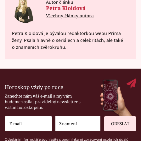
Autor článku
Petra Kloidová
Všechny články autora
Petra Kloidová je bývalou redaktorkou webu Prima
ženy. Psala hlavně o seriálech a celebritách, ale také
o znameních zvěrokruhu.
Horoskop vždy po ruce
Zanechte nám váš e-mail a my vám
budeme zasílat pravidelný newsletter s
vaším horoskopem.
ODESLAT
Odesláním formuláře souhlasíte s
podmínkami zpracování osobních údajů