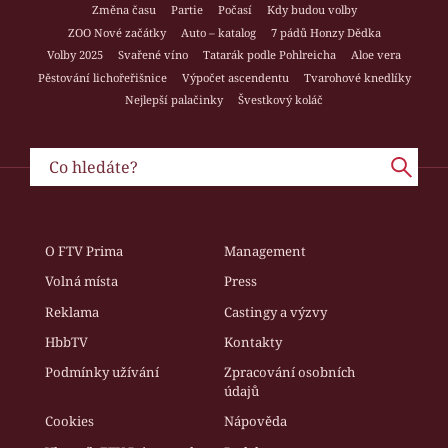
Změna času
Partie
Počasí
Kdy budou volby
ZOO Nové začátky
Auto – katalog
7 pádů Honzy Dědka
Volby 2025
Svařené víno
Tatarák podle Pohlreicha
Aloe vera
Pěstování lichořeřišnice
Výpočet ascendentu
Tvarohové knedlíky
Nejlepší palačinky
Švestkový koláč
O FTV Prima
Management
Volná místa
Press
Reklama
Castingy a výzvy
HbbTV
Kontakty
Podmínky užívání
Zpracování osobních
údajů
Cookies
Nápověda