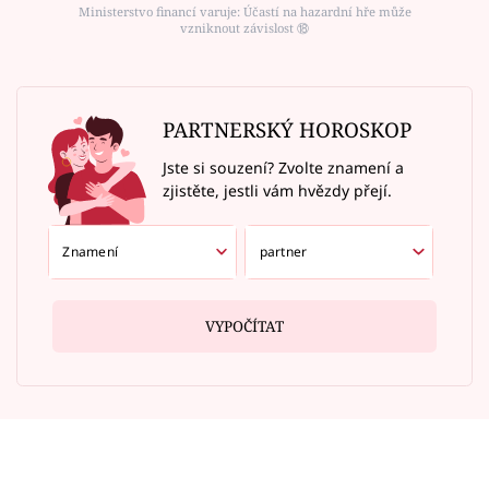
Ministerstvo financí varuje: Účastí na hazardní hře může
vzniknout závislost ⑱
PARTNERSKÝ HOROSKOP
Jste si souzení? Zvolte znamení a
zjistěte, jestli vám hvězdy přejí.
VYPOČÍTAT