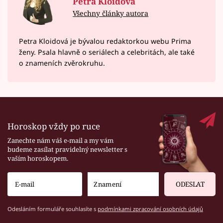
Petra Kloidová
Všechny články autora
Petra Kloidová je bývalou redaktorkou webu Prima
ženy. Psala hlavně o seriálech a celebritách, ale také
o znameních zvěrokruhu.
Horoskop vždy po ruce
Zanechte nám váš e-mail a my vám
budeme zasílat pravidelný newsletter s
vaším horoskopem.
ODESLAT
Odesláním formuláře souhlasíte s
podmínkami zpracování osobních údajů