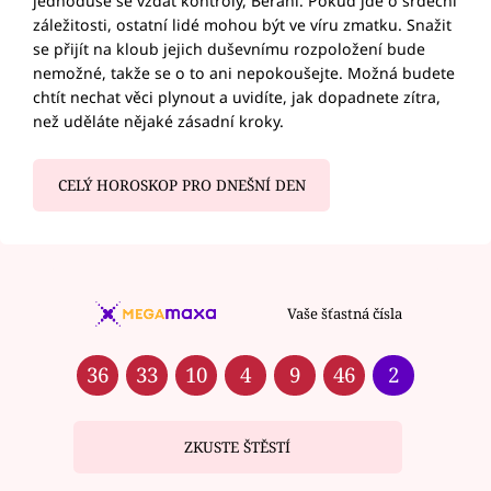
jednoduše se vzdát kontroly, Berani. Pokud jde o srdeční
záležitosti, ostatní lidé mohou být ve víru zmatku. Snažit
se přijít na kloub jejich duševnímu rozpoložení bude
nemožné, takže se o to ani nepokoušejte. Možná budete
chtít nechat věci plynout a uvidíte, jak dopadnete zítra,
než uděláte nějaké zásadní kroky.
CELÝ HOROSKOP PRO DNEŠNÍ DEN
Vaše šťastná čísla
36
33
10
4
9
46
2
ZKUSTE ŠTĚSTÍ