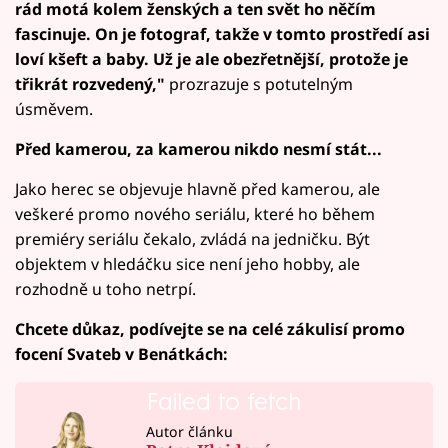
rád motá kolem ženských a ten svět ho něčím
fascinuje. On je fotograf, takže v tomto prostředí asi
loví kšeft a baby. Už je ale obezřetnější, protože je
třikrát rozvedený,"
prozrazuje s potutelným
úsměvem.
Před kamerou, za kamerou nikdo nesmí stát...
Jako herec se objevuje hlavně před kamerou, ale
veškeré promo nového seriálu, které ho během
premiéry seriálu čekalo, zvládá na jedničku. Být
objektem v hledáčku sice není jeho hobby, ale
rozhodně u toho netrpí.
Chcete důkaz, podívejte se na celé zákulisí promo
focení Svateb v Benátkách:
Failed to fetch
Autor článku