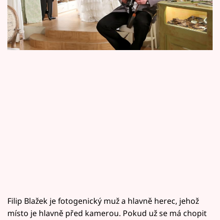
Horoskopy
Filip Blažek sám? Prozradil nám, že se z něj
během dovolené stává japonský turista...
Sledujte prima+
Filmový festival Karlovy Vary
Pořady
Mámy sobě
Přihlášení
Sledujte nás
Filip Blažek je fotogenický muž a hlavně herec, jehož
místo je hlavně před kamerou. Pokud už se má chopit