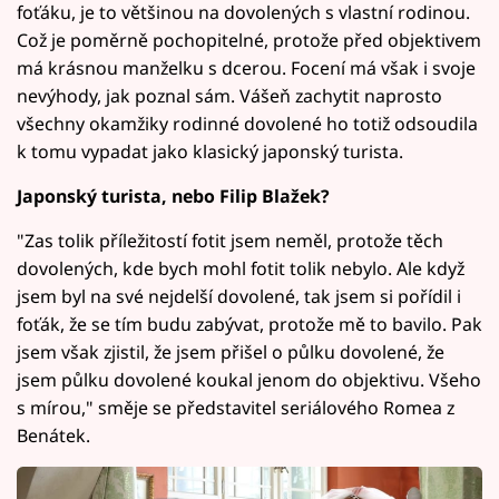
foťáku, je to většinou na dovolených s vlastní rodinou.
Což je poměrně pochopitelné, protože před objektivem
má krásnou manželku s dcerou. Focení má však i svoje
nevýhody, jak poznal sám. Vášeň zachytit naprosto
všechny okamžiky rodinné dovolené ho totiž odsoudila
k tomu vypadat jako klasický japonský turista.
Japonský turista, nebo Filip Blažek?
"Zas tolik příležitostí fotit jsem neměl, protože těch
dovolených, kde bych mohl fotit tolik nebylo. Ale když
jsem byl na své nejdelší dovolené, tak jsem si pořídil i
foťák, že se tím budu zabývat, protože mě to bavilo. Pak
jsem však zjistil, že jsem přišel o půlku dovolené, že
jsem půlku dovolené koukal jenom do objektivu. Všeho
s mírou," směje se představitel seriálového Romea z
Benátek.