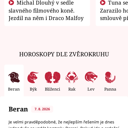
Michal Dlouhý v sedle
Tuna se chtěl vrátit domů.
slavného filmového koně.
Zarazilo ho
Jezdil na něm i Draco Malfoy
smlouvě př
zemřít
HOROSKOPY DLE ZVĚROKRUHU
Beran
Býk
Blíženci
Rak
Lev
Panna
V
Beran
7. 8. 2026
Je velmi pravděpodobné, že nejlepším řešením je dnes