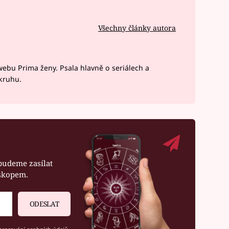
Všechny články autora
webu Prima ženy. Psala hlavně o seriálech a
okruhu.
budeme zasílat
oskopem.
ODESLAT