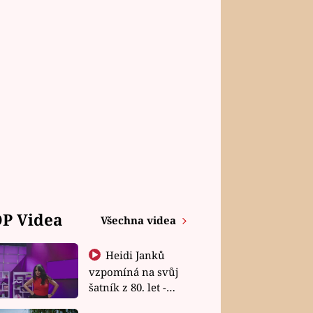
P Videa
Všechna videa
Heidi Janků
vzpomíná na svůj
šatník z 80. let -
Shopaholičky