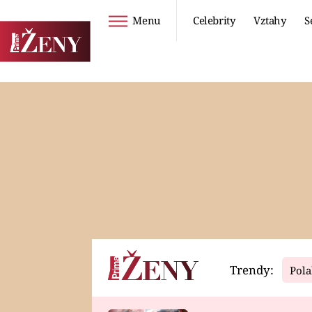
Menu
Celebrity
Vztahy
S
Seriály
Životní styl
ZOO
DIETY A HUBNUTÍ
PROSTŘENO!
CESTOVÁNÍ A
DOVOLENÁ
DUCH
ZDRAVÍ
Trendy:
Pola
Horoskopy
Video
ASTROČLÁNKY
SERIÁLY