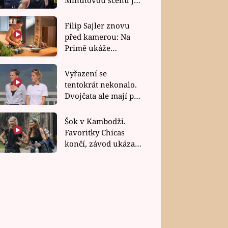
bez dubla
Filip Sajler znovu
před kamerou: Na
Primě ukáže
poctivou kuchyni i
rychlé recepty
Vyřazení se
tentokrát nekonalo.
Dvojčata ale mají po
uzavření třetí etapy
závodu nůž na krku
Šok v Kambodži.
Favoritky Chicas
končí, závod ukázal
svou nejtvrdší tvář