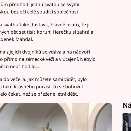
sům předhodí jednu svatbu se svými
áskou bez očí celé soudící společnosti.
svatbu také dostavit, hlavně proto, že ji
ých pět set tisíc korun! Herečku si zahrála
Zdeněk Mahdal.
á z jejich dvojníků se vdávala na nádvoří
no přímo na zámecké věži a v utajení. Nebylo
ěco nepřihodilo....
a do večera. Jak můžete sami vidět, bylo
a také krásného počasí. To se bohužel
lo čekat, než se přežene letní déšť.
Ná