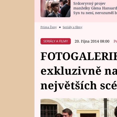
Srdceryvný projev
SNÁŘ
CELEBRITY
manželky Glena Hansard
Syn tu není, nerozuměl b
HOROSKOP NA
VAŘENÍ
tomu, vysvětlila
ROK 2023
Prima Ženy
■
Seriály a filmy
20. října 2014 08:00
P
SERIÁLY A FILMY
FOTOGALERIE:
exkluzivně na
největších sc