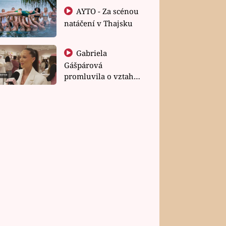
AYTO - Za scénou
natáčení v Thajsku
Gabriela
Gášpárová
promluvila o vztahu
a zakládání rodiny