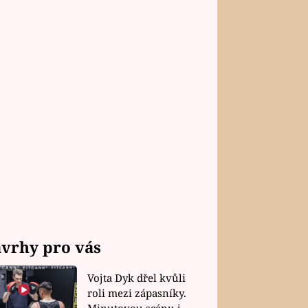
vrhy pro vás
Vojta Dyk dřel kvůli
roli mezi zápasníky.
Minutovou scénu jel