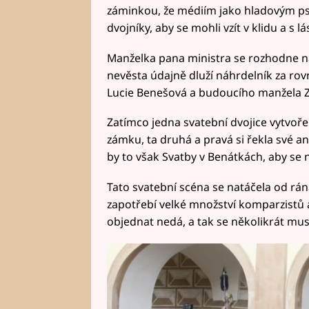
záminkou, že médiím jako hladovým p
dvojníky, aby se mohli vzít v klidu a s l
Manželka pana ministra se rozhodne na 
nevěsta údajně dluží náhrdelník za rovn
Lucie Benešová a budoucího manžela 
Zatímco jedna svatební dvojice vytvořen
zámku, ta druhá a pravá si řekla své a
by to však Svatby v Benátkách, aby se n
Tato svatební scéna se natáčela od rán
zapotřebí velké množství komparzistů 
objednat nedá, a tak se několikrát muse