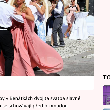
TO
by v Benátkách dvojitá svatba slavné
dva se schovávají před hromadou