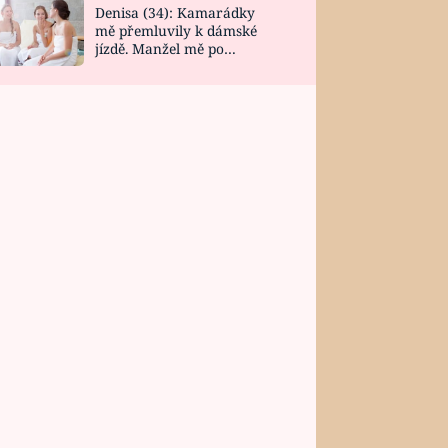
Denisa (34): Kamarádky
mě přemluvily k dámské
jízdě. Manžel mě po
návratu zaskočil