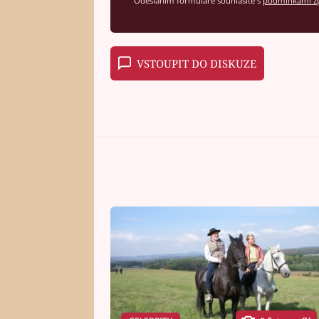
Odesláním formuláře souhlasíte s
podmínkami zp
VSTOUPIT DO DISKUZE