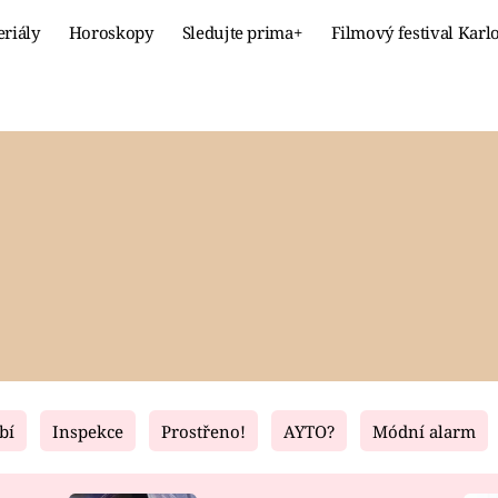
eriály
Horoskopy
Sledujte prima+
Filmový festival Karl
Celebrity
Recept
MÓDA A KRÁSA
HLAVNÍ JÍ
VZTAHY A SEX
SLADKÉ
PRIMA MAMINKA
ZDRAVÉ
bí
Inspekce
Prostřeno!
AYTO?
Módní alarm
Fresh
Living
RECEPTY
BYDLENÍ