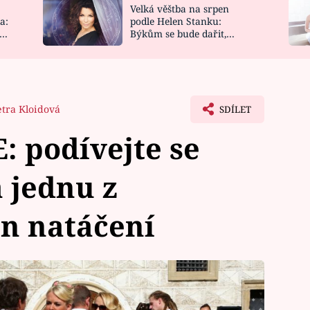
Velká věštba na srpen
NOVINKY
ZAHRADA
a:
podle Helen Stanku:
y
Býkům se bude dařit,
VIDEORECEPTY
DESIGN
Vodnáře čeká jízda
etra Kloidová
SDÍLET
 podívejte se
 jednu z
én natáčení