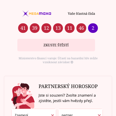
Vaše šťastná čísla
41
39
12
13
11
46
2
ZKUSTE ŠTĚSTÍ
Ministerstvo financí varuje: Účastí na hazardní hře může
vzniknout závislost ⑱
PARTNERSKÝ HOROSKOP
Jste si souzení? Zvolte znamení a
zjistěte, jestli vám hvězdy přejí.