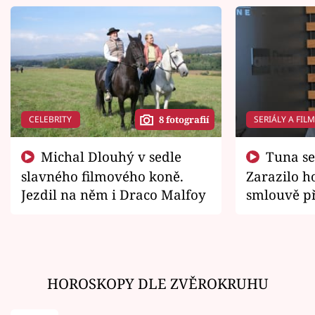
CELEBRITY
SERIÁLY A FIL
8 fotografií
Michal Dlouhý v sedle
Tuna se chtěl vrátit domů.
slavného filmového koně.
Zarazilo ho
Jezdil na něm i Draco Malfoy
smlouvě př
zemřít
HOROSKOPY DLE ZVĚROKRUHU