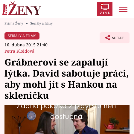
ŽIVĚ
Prima Ženy
■
Seriály a filmy
Trendy:
Polabí
Inspekce
Prostřeno!
AYTO?
SERIÁLY A FILMY
SDÍLET
Módní alarm
Zrádci
Proměny
16. dubna 2015 21:40
Petra Kloidová
Grábnerovi se zapalují
lýtka. David sabotuje práci,
Témata
aby mohl jít s Hankou na
Celebrity
skleničku
Žádná položka z playlistu není
Vztahy
Kde je konec asexuálnímu Davidovi
dostupná.
Seriály
Grábnerovi, který myslí celý den jen na zuby?
Svůdná medička Hanka v něm totiž otevřela