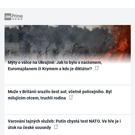
Mýty o válce na Ukrajině: Jak to bylo s nacismem,
Euromajdanem či Krymem a kdo je diktátor?
Muže v Británii srazilo šest aut, včetně policejního. Byl
milujícím otcem, truchlí rodina
Varování tajných služeb: Putin chystá test NATO. Ve hře je i
útok na české sousedy