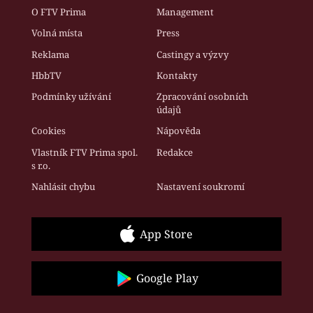
O FTV Prima
Management
Volná místa
Press
Reklama
Castingy a výzvy
HbbTV
Kontakty
Podmínky užívání
Zpracování osobních
údajů
Cookies
Nápověda
Vlastník FTV Prima spol.
Redakce
s r.o.
Nahlásit chybu
Nastavení soukromí
App Store
Google Play