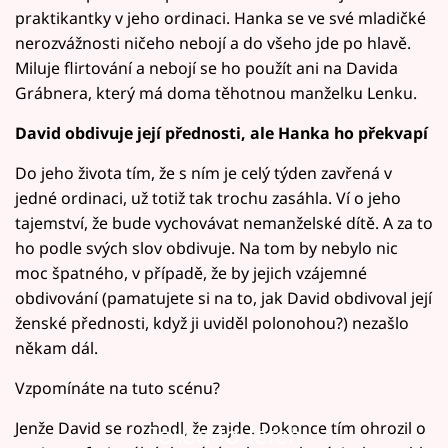
praktikantky v jeho ordinaci. Hanka se ve své mladičké
nerozvážnosti ničeho nebojí a do všeho jde po hlavě.
Miluje flirtování a nebojí se ho použít ani na Davida
Grábnera, který má doma těhotnou manželku Lenku.
David obdivuje její přednosti, ale Hanka ho překvapí
Do jeho života tím, že s ním je celý týden zavřená v
jedné ordinaci, už totiž tak trochu zasáhla. Ví o jeho
tajemství, že bude vychovávat nemanželské dítě. A za to
ho podle svých slov obdivuje. Na tom by nebylo nic
moc špatného, v případě, že by jejich vzájemné
obdivování (pamatujete si na to, jak David obdivoval její
ženské přednosti, když ji uviděl polonohou?) nezašlo
někam dál.
Vzpomínáte na tuto scénu?
Jenže David se rozhodl, že zajde. Dokonce tím ohrozil o
Failed to fetch