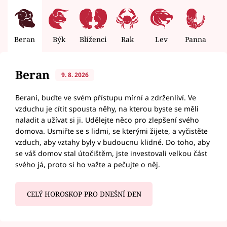
Beran
Býk
Blíženci
Rak
Lev
Panna
V
Beran
9. 8. 2026
Berani, buďte ve svém přístupu mírní a zdrženliví. Ve
vzduchu je cítit spousta něhy, na kterou byste se měli
naladit a užívat si ji. Udělejte něco pro zlepšení svého
domova. Usmiřte se s lidmi, se kterými žijete, a vyčistěte
vzduch, aby vztahy byly v budoucnu klidné. Do toho, aby
se váš domov stal útočištěm, jste investovali velkou část
svého já, proto si ho važte a pečujte o něj.
CELÝ HOROSKOP PRO DNEŠNÍ DEN