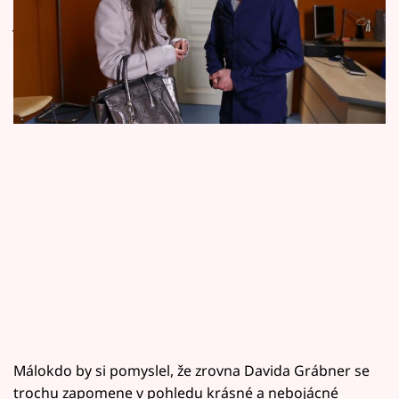
Horoskopy
jistou zvědavost. Rozhodne se o ní dozvědět
Sledujte prima+
něco víc, ale narazí. Podívejte se na ukázku.
Filmový festival Karlovy Vary
Pořady
Mámy sobě
Přihlášení
Sledujte nás
Málokdo by si pomyslel, že zrovna Davida Grábner se
trochu zapomene v pohledu krásné a nebojácné