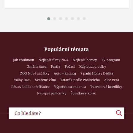
Populární témata
Jak zhubnout
Nejlepší filmy 2024
Nejlepší horory
TV program
Změna času
Partie
Počasí
Kdy budou volby
ZOO Nové začátky
Auto – katalog
7 pádů Honzy Dědka
Volby 2025
Svařené víno
Tatarák podle Pohlreicha
Aloe vera
Pěstování lichořeřišnice
Výpočet ascendentu
Tvarohové knedlíky
Nejlepší palačinky
Švestkový koláč