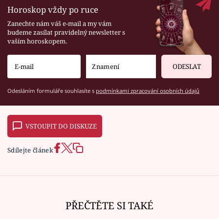
Horoskop vždy po ruce
Zanechte nám váš e-mail a my vám
budeme zasílat pravidelný newsletter s
vaším horoskopem.
ODESLAT
Odesláním formuláře souhlasíte s
podmínkami zpracování osobních údajů
VSTOUPIT DO DISKUZE
Sdílejte článek
PŘEČTĚTE SI TAKÉ