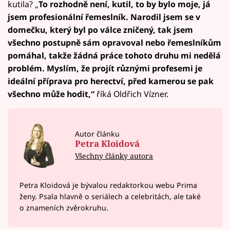
kutila? „
To rozhodně není, kutil, to by bylo moje, já
jsem profesionální řemeslník. Narodil jsem se v
domečku, který byl po válce zničený, tak jsem
všechno postupně sám opravoval nebo řemeslníkům
pomáhal, takže žádná práce tohoto druhu mi nedělá
problém. Myslím, že projít různými profesemi je
ideální příprava pro herectví, před kamerou se pak
všechno může hodit,“
říká Oldřich Vízner.
Autor článku
Petra Kloidová
Všechny články autora
Petra Kloidová je bývalou redaktorkou webu Prima
ženy. Psala hlavně o seriálech a celebritách, ale také
o znameních zvěrokruhu.