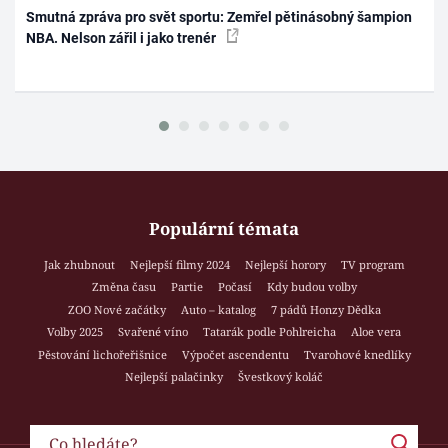
Smutná zpráva pro svět sportu: Zemřel pětinásobný šampion
NBA. Nelson zářil i jako trenér
Populární témata
Jak zhubnout
Nejlepší filmy 2024
Nejlepší horory
TV program
Změna času
Partie
Počasí
Kdy budou volby
ZOO Nové začátky
Auto – katalog
7 pádů Honzy Dědka
Volby 2025
Svařené víno
Tatarák podle Pohlreicha
Aloe vera
Pěstování lichořeřišnice
Výpočet ascendentu
Tvarohové knedlíky
Nejlepší palačinky
Švestkový koláč