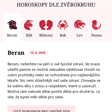
HOROSKOPY DLE ZVĚROKRUHU
Beran
Býk
Blíženci
Rak
Lev
Panna
V
Beran
10. 8. 2026
Berani, nešetřete na péči o své fyzické zdraví. Ve snaze
ušetřit peníze se možná nebudete obtěžovat chodit na
zubní prohlídky nebo se rozhodnete pro nejlevnějšího
lékaře. Nic není důležitější než vaše zdraví. Chovejte se
ke svému tělu s úctou a respektem, které si zaslouží.
Možná vám nebude dělat potíže dělat pro druhé to, co
víte, že byste měli dělat pro sebe.
CELÝ HOROSKOP PRO DNEŠNÍ DEN