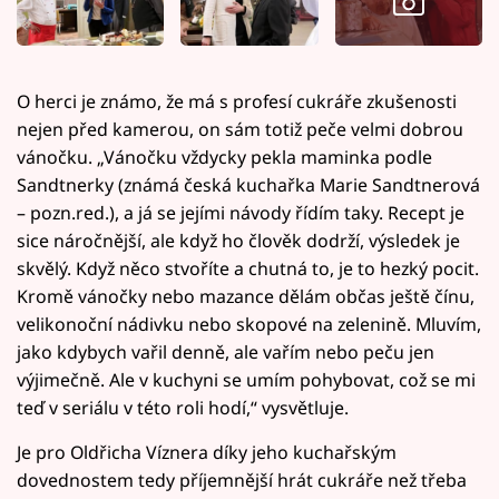
O herci je známo, že má s profesí cukráře zkušenosti
nejen před kamerou, on sám totiž peče velmi dobrou
vánočku. „Vánočku vždycky pekla maminka podle
Sandtnerky (známá česká kuchařka Marie Sandtnerová
– pozn.red.), a já se jejími návody řídím taky. Recept je
sice náročnější, ale když ho člověk dodrží, výsledek je
skvělý. Když něco stvoříte a chutná to, je to hezký pocit.
Kromě vánočky nebo mazance dělám občas ještě čínu,
velikonoční nádivku nebo skopové na zelenině. Mluvím,
jako kdybych vařil denně, ale vařím nebo peču jen
výjimečně. Ale v kuchyni se umím pohybovat, což se mi
teď v seriálu v této roli hodí,“ vysvětluje.
Je pro Oldřicha Víznera díky jeho kuchařským
dovednostem tedy příjemnější hrát cukráře než třeba