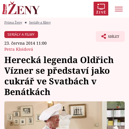
ŽIVĚ
Prima Ženy
■
Seriály a filmy
Trendy:
Polabí
Inspekce
Prostřeno!
AYTO?
SERIÁLY A FILMY
SDÍLET
Módní alarm
Zrádci
Proměny
23. června 2014 11:00
Petra Kloidová
Herecká legenda Oldřich
Vízner se představí jako
Témata
cukrář ve Svatbách v
Celebrity
Benátkách
Vztahy
Seriály