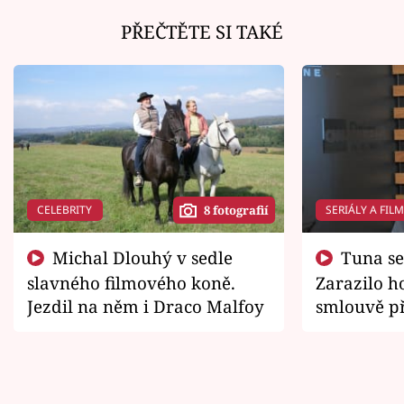
PŘEČTĚTE SI TAKÉ
CELEBRITY
SERIÁLY A FIL
8 fotografií
Michal Dlouhý v sedle
Tuna se chtěl vrátit domů.
slavného filmového koně.
Zarazilo ho
Jezdil na něm i Draco Malfoy
smlouvě př
zemřít