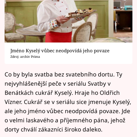
Horoskopy
Sledujte prima+
Filmový festival Karlovy Vary
Pořady
Jméno Kyselý vůbec neodpovídá jeho povaze
Zdroj: archiv Prima
Mámy sobě
Co by byla svatba bez svatebního dortu. Ty
Přihlášení
nejvyhlášenější peče v seriálu Svatby v
Benátkách cukrář Kyselý. Hraje ho Oldřich
Vízner. Cukrář se v seriálu sice jmenuje Kyselý,
Sledujte nás
ale jeho jméno vůbec neodpovídá povaze. Jde
o velmi laskavého a příjemného pána, jehož
dorty chválí zákazníci široko daleko.