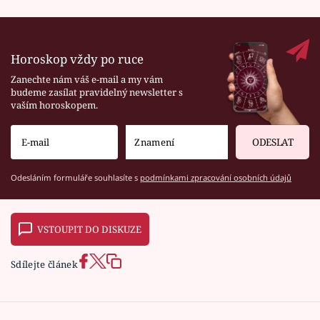
Horoskop vždy po ruce
Zanechte nám váš e-mail a my vám
budeme zasílat pravidelný newsletter s
vaším horoskopem.
ODESLAT
Odesláním formuláře souhlasíte s
podmínkami zpracování osobních údajů
VSTOUPIT DO DISKUZE
Sdílejte článek