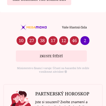
Vaše šťastná čísla
10
27
38
17
12
46
2
ZKUSTE ŠTĚSTÍ
Ministerstvo financí varuje: Účastí na hazardní hře může
vzniknout závislost ⑱
PARTNERSKÝ HOROSKOP
Jste si souzení? Zvolte znamení a