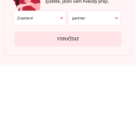
zjistěte, jestli vám hvězdy přejí.
VYPOČÍTAT