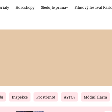
eriály
Horoskopy
Sledujte prima+
Filmový festival Karl
Celebrity
Recept
MÓDA A KRÁSA
HLAVNÍ JÍ
VZTAHY A SEX
SLADKÉ
PRIMA MAMINKA
ZDRAVÉ
bí
Inspekce
Prostřeno!
AYTO?
Módní alarm
Fresh
Living
RECEPTY
BYDLENÍ