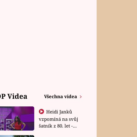
P Videa
Všechna videa
Heidi Janků
vzpomíná na svůj
šatník z 80. let -
Shopaholičky