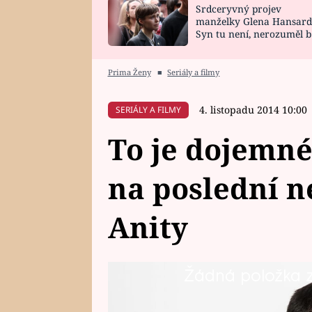
Srdceryvný projev
SNÁŘ
CELEBRITY
manželky Glena Hansard
Syn tu není, nerozuměl b
HOROSKOP NA
VAŘENÍ
tomu, vysvětlila
ROK 2023
Prima Ženy
■
Seriály a filmy
4. listopadu 2014 10:00
SERIÁLY A FILMY
To je dojemn
na poslední ne
Anity
Žádná položka z 
Anita zemřela. Ale byla to ona, k
na plno. Zvlášť po boku Milánka,