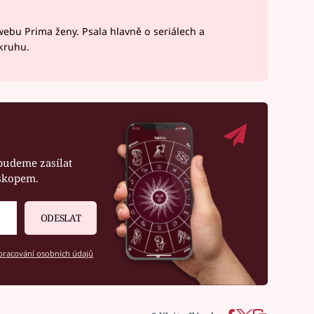
webu Prima ženy. Psala hlavně o seriálech a
okruhu.
budeme zasílat
oskopem.
ODESLAT
racování osobních údajů