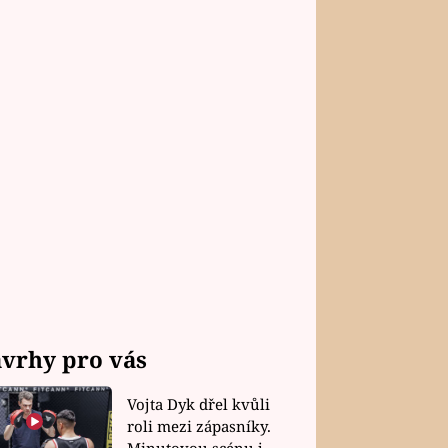
vrhy pro vás
Vojta Dyk dřel kvůli
roli mezi zápasníky.
Minutovou scénu jel