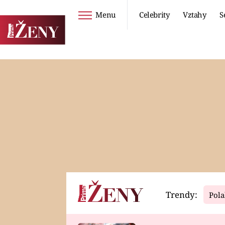
Menu
Celebrity
Vztahy
S
Seriály
Životní styl
ZOO
DIETY A HUBNUTÍ
PROSTŘENO!
CESTOVÁNÍ A
DOVOLENÁ
DUCH
ZDRAVÍ
Trendy:
Pola
Horoskopy
Video
ASTROČLÁNKY
SERIÁLY