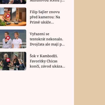
bez dubla
Filip Sajler znovu
před kamerou: Na
Primě ukáže
poctivou kuchyni i
rychlé recepty
Vyřazení se
tentokrát nekonalo.
Dvojčata ale mají po
uzavření třetí etapy
závodu nůž na krku
Šok v Kambodži.
Favoritky Chicas
končí, závod ukázal
svou nejtvrdší tvář