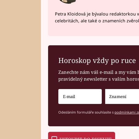
Petra Kloidová je bývalou redaktorkou 
celebritách, ale také o znameních zvěr
Horoskop vždy po ruce
Zanechte nám váš e-mail a my vám 
pravidelný newsletter s vaším hor
Odesláním formuláře souhlasíte s
podmínkami zp