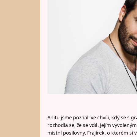
posledních chvil ji držel za ruku.
Anitu jsme poznali ve chvíli, kdy se s g
rozhodla se, že se vdá. Jejím vyvoleným
místní posilovny. Frajírek, o kterém si vš