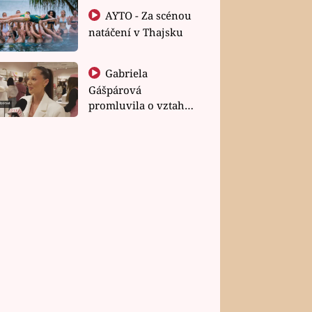
AYTO - Za scénou
natáčení v Thajsku
Gabriela
Gášpárová
promluvila o vztahu
a zakládání rodiny