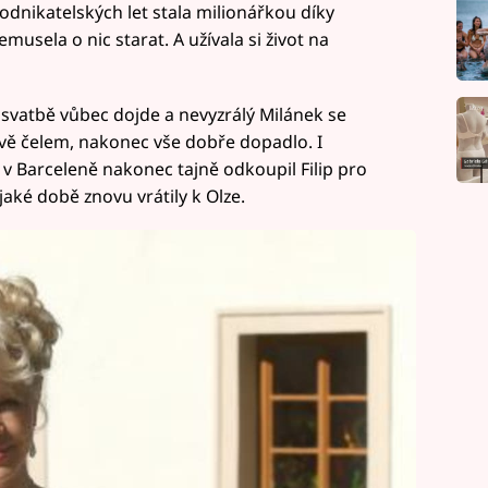
dnikatelských let stala milionářkou díky
usela o nic starat. A užívala si život na
e svatbě vůbec dojde a nevyzrálý Milánek se
ýzvě čelem, nakonec vše dobře dopadlo. I
 v Barceleně nakonec tajně odkoupil Filip pro
ějaké době znovu vrátily k Olze.