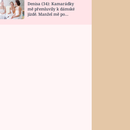
Denisa (34): Kamarádky
mě přemluvily k dámské
jízdě. Manžel mě po
návratu zaskočil