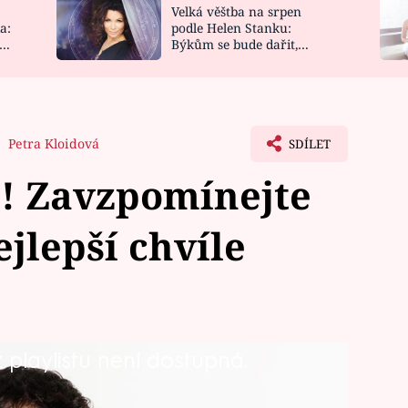
Velká věštba na srpen
NOVINKY
ZAHRADA
a:
podle Helen Stanku:
y
Býkům se bude dařit,
VIDEORECEPTY
DESIGN
Vodnáře čeká jízda
Petra Kloidová
SDÍLET
é! Zavzpomínejte
jlepší chvíle
playlistu není dostupná.
do si uměla užít poslední měsíce zcela
 který ji zdárně sekundoval a do