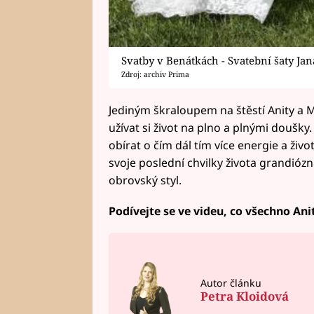
Svatby v Benátkách - Svatební šaty Ja
Zdroj: archiv Prima
Jediným škraloupem na štěstí Anity a Mi
užívat si život na plno a plnými doušky.
obírat o čím dál tím více energie a živ
svoje poslední chvilky života grandióz
obrovský styl.
Podívejte se ve videu, co všechno Ani
Autor článku
Petra Kloidová