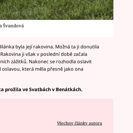
na Švandová
lánka byla její rakovina. Možná ta ji donutila
 Rakovina ji však v poslední době začala
otních zážitků. Nakonec se rozhodla oslavit
ní oslavou, která měla přesně jako ona
ta prožila ve Svatbách v Benátkách.
Všechny články autora