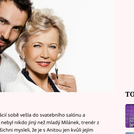
 Podívejte se na VIDEO.
TO
rácií sobě vešla do svatebního salónu a
 nebyl nikdo jiný než mladý Milánek, trenér z
ichni mysleli, že je s Anitou jen kvůli jejím