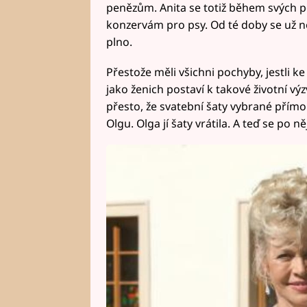
penězům. Anita se totiž během svých po
konzervám pro psy. Od té doby se už nem
plno.
Přestože měli všichni pochyby, jestli k
jako ženich postaví k takové životní v
přesto, že svatební šaty vybrané přímo
Olgu. Olga jí šaty vrátila. A teď se po n