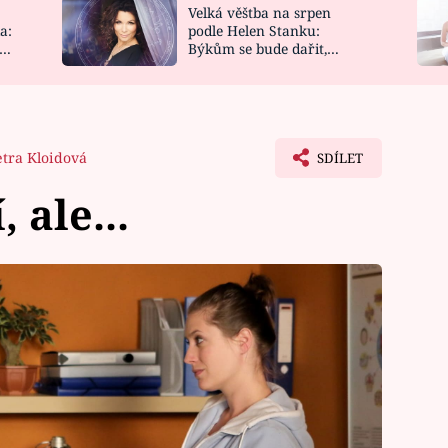
Velká věštba na srpen
NOVINKY
ZAHRADA
a:
podle Helen Stanku:
y
Býkům se bude dařit,
VIDEORECEPTY
DESIGN
Vodnáře čeká jízda
etra Kloidová
SDÍLET
 ale...