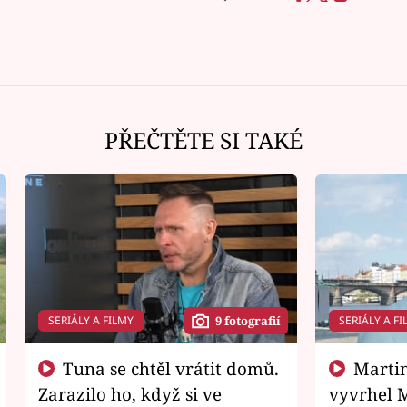
PŘEČTĚTE SI TAKÉ
SERIÁLY A FILMY
SERIÁLY A FI
9 fotografií
Tuna se chtěl vrátit domů.
Martin Písařík jako
Zarazilo ho, když si ve
vyvrhel 