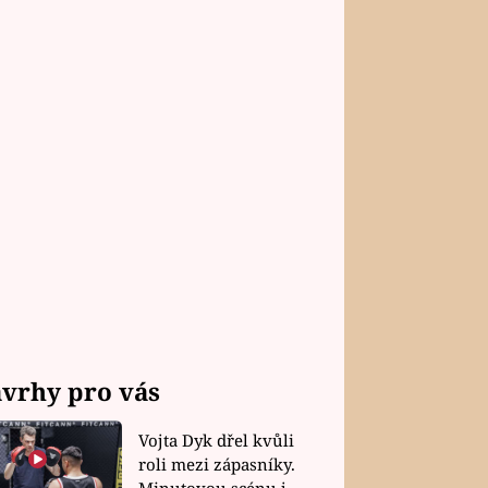
vrhy pro vás
Vojta Dyk dřel kvůli
roli mezi zápasníky.
Minutovou scénu jel