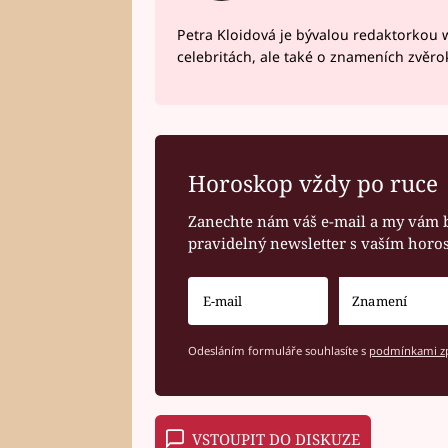
Petra Kloidová je bývalou redaktorkou 
celebritách, ale také o znameních zvěr
Horoskop vždy po ruce
Zanechte nám váš e-mail a my vám 
pravidelný newsletter s vaším hor
Odesláním formuláře souhlasíte s
podmínkami zp
VSTOUPIT DO DISKUZE