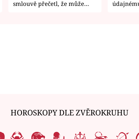
smlouvě přečetl, že může
údajnému
zemřít
je v nemil
HOROSKOPY DLE ZVĚROKRUHU