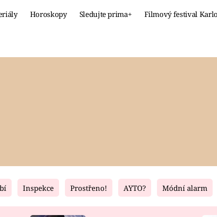
eriály
Horoskopy
Sledujte prima+
Filmový festival Karl
Celebrity
Recept
MÓDA A KRÁSA
HLAVNÍ JÍ
VZTAHY A SEX
SLADKÉ
PRIMA MAMINKA
ZDRAVÉ
bí
Inspekce
Prostřeno!
AYTO?
Módní alarm
Fresh
Living
RECEPTY
BYDLENÍ