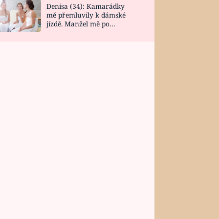
Denisa (34): Kamarádky
mě přemluvily k dámské
jízdě. Manžel mě po
návratu zaskočil