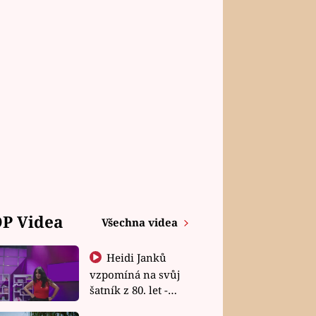
P Videa
Všechna videa
Heidi Janků
vzpomíná na svůj
šatník z 80. let -
Shopaholičky