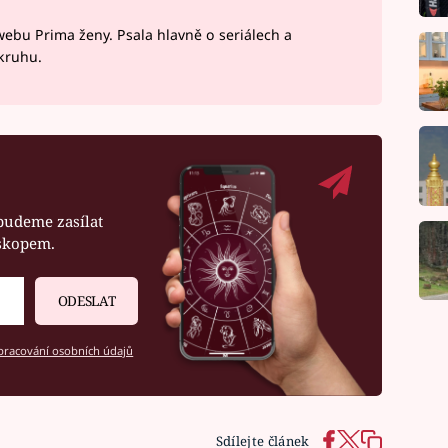
webu Prima ženy. Psala hlavně o seriálech a
okruhu.
budeme zasílat
oskopem.
ODESLAT
racování osobních údajů
Sdílejte článek