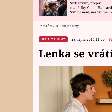
Srdceryvný projev
SNÁŘ
CELEBRITY
manželky Glena Hansard
Syn tu není, nerozuměl b
HOROSKOP NA
VAŘENÍ
tomu, vysvětlila
ROK 2023
Prima Ženy
■
Seriály a filmy
28. října 2014 11:00
P
SERIÁLY A FILMY
Lenka se vrátí,