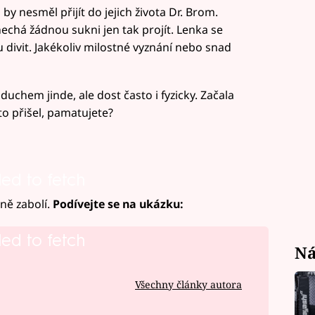
by nesměl přijít do jejich života Dr. Brom.
echá žádnou sukni jen tak projít. Lenka se
 divit. Jakékoliv milostné vyznání nebo snad
 duchem jinde, ale dost často i fyzicky. Začala
o přišel, pamatujete?
led to fetch
ně zabolí.
Podívejte se na ukázku:
led to fetch
Ná
Všechny články autora