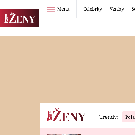
Menu
Celebrity
Vztahy
S
Seriály
Životní styl
ZOO
DIETY A HUBNUTÍ
PROSTŘENO!
CESTOVÁNÍ A
DOVOLENÁ
DUCH
ZDRAVÍ
Trendy:
Pola
Horoskopy
Video
ASTROČLÁNKY
SERIÁLY