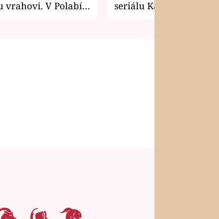
 vrahovi. V Polabí
seriálu Kamarádi
osti