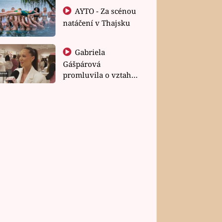
AYTO - Za scénou
natáčení v Thajsku
Gabriela
Gášpárová
promluvila o vztahu
a zakládání rodiny