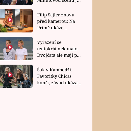
bez dubla
Filip Sajler znovu
před kamerou: Na
Primě ukáže
poctivou kuchyni i
rychlé recepty
Vyřazení se
tentokrát nekonalo.
Dvojčata ale mají po
uzavření třetí etapy
závodu nůž na krku
Šok v Kambodži.
Favoritky Chicas
končí, závod ukázal
svou nejtvrdší tvář