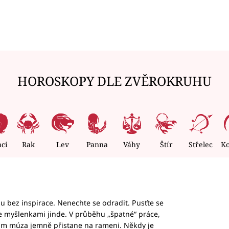
HOROSKOPY DLE ZVĚROKRUHU
nci
Rak
Lev
Panna
Váhy
Štír
Střelec
K
hu bez inspirace. Nenechte se odradit. Pusťte se
te myšlenkami jinde. V průběhu „špatné“ práce,
vám múza jemně přistane na rameni. Někdy je