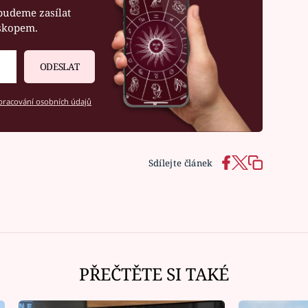
budeme zasílat
oskopem.
ODESLAT
racování osobních údajů
Sdílejte článek
Ná
PŘEČTĚTE SI TAKÉ