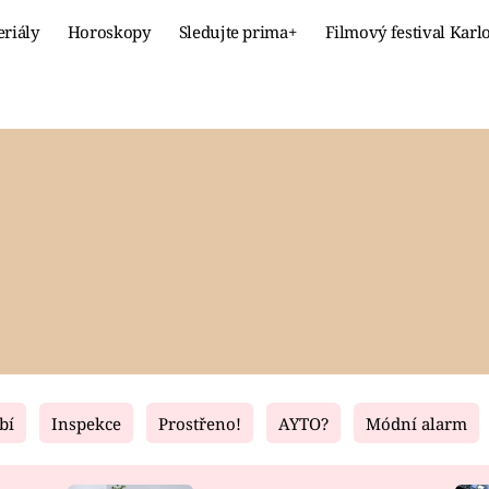
eriály
Horoskopy
Sledujte prima+
Filmový festival Karl
Celebrity
Recept
MÓDA A KRÁSA
HLAVNÍ JÍ
VZTAHY A SEX
SLADKÉ
PRIMA MAMINKA
ZDRAVÉ
bí
Inspekce
Prostřeno!
AYTO?
Módní alarm
Fresh
Living
RECEPTY
BYDLENÍ