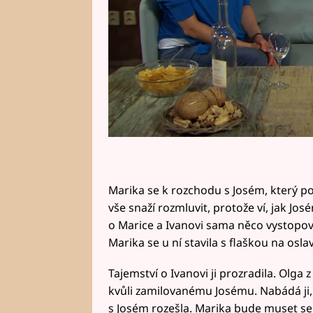
Marika se k rozchodu s Josém, který po
vše snaží rozmluvit, protože ví, jak Jos
o Marice a Ivanovi sama něco vystopov
Marika se u ní stavila s flaškou na osl
Tajemství o Ivanovi ji prozradila. Olga 
kvůli zamilovanému Josému. Nabádá ji, 
s Josém rozešla. Marika bude muset seb