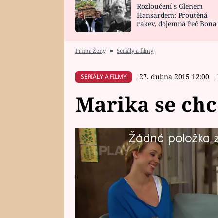
Rozloučení s Glenem
SNÁŘ
CELEBRITY
Hansardem: Proutěná
rakev, dojemná řeč Bona
HOROSKOP NA
VAŘENÍ
zpěv Irglové s Vedderem
ROK 2023
Prima Ženy
■
Seriály a filmy
27. dubna 2015 12:00
SERIÁLY A FILMY
Marika se chce
Žádná položka z 
Marika se v minulém dílu rozhod
marně čeká na ortel. Sestřička z
jde. Olga se jí snaží promluvit d