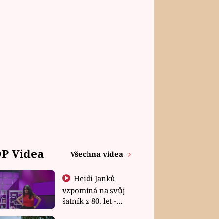
P Videa
Všechna videa
Heidi Janků
vzpomíná na svůj
šatník z 80. let -
Shopaholičky