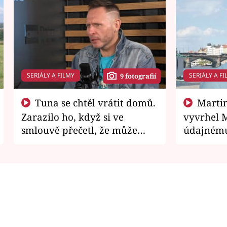
SERIÁLY A FILMY
SERIÁLY A FI
9 fotografií
Tuna se chtěl vrátit domů.
Martin Písařík jako
Zarazilo ho, když si ve
vyvrhel 
smlouvě přečetl, že může
údajnému
zemřít
je v nemil