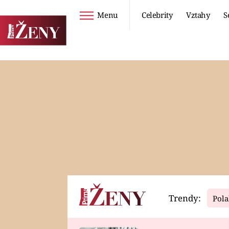
Menu
Celebrity
Vztahy
S
Seriály
Životní styl
ZOO
DIETY A HUBNUTÍ
PROSTŘENO!
CESTOVÁNÍ A
DOVOLENÁ
DUCH
ZDRAVÍ
Trendy:
Pola
Horoskopy
Video
ASTROČLÁNKY
SERIÁLY