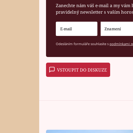
Zanechte nám váš e-mail a my vám 
pravidelný newsletter s vaším hor
Odesláním formuláře souhlasíte s
podmínkami zp
VSTOUPIT DO DISKUZE