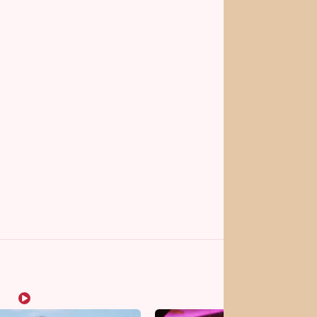
vrhy pro vás
Vojta Dyk dřel kvůli
roli mezi zápasníky.
Minutovou scénu jel