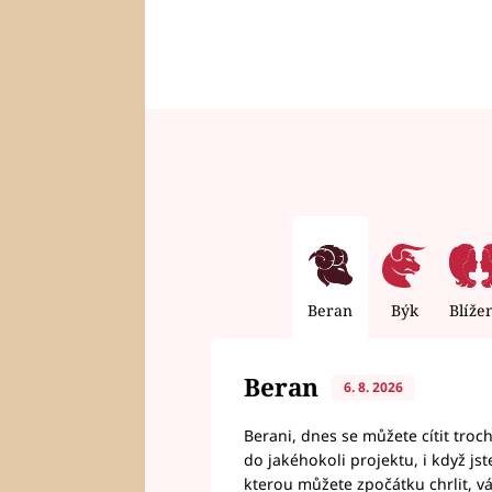
Beran
Býk
Blíže
Beran
6. 8. 2026
Berani, dnes se můžete cítit troc
do jakéhokoli projektu, i když js
kterou můžete zpočátku chrlit, 