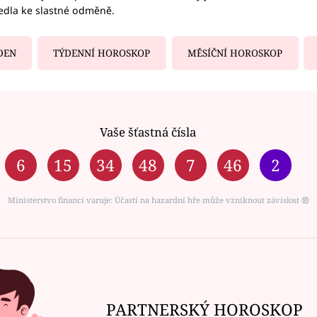
vedla ke slastné odměně.
DEN
TÝDENNÍ HOROSKOP
MĚSÍČNÍ HOROSKOP
Vaše šťastná čísla
6
15
34
48
7
46
2
Ministerstvo financí varuje: Účastí na hazardní hře může vzniknout závislost ⑱
PARTNERSKÝ HOROSKOP