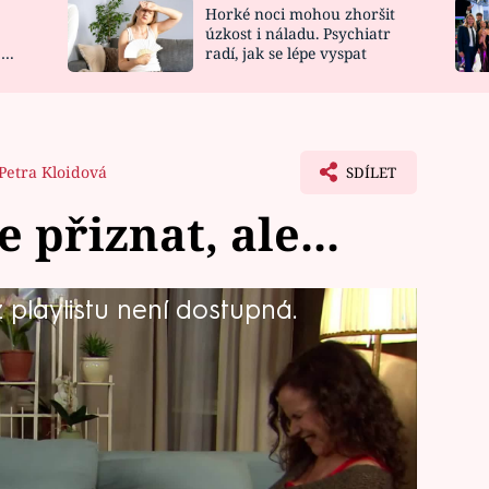
Horké noci mohou zhoršit
NOVINKY
ZAHRADA
úzkost i náladu. Psychiatr
 a
radí, jak se lépe vyspat
VIDEORECEPTY
DESIGN
Petra Kloidová
SDÍLET
 přiznat, ale...
playlistu není dostupná.
la pro svého manžela. Zatímco José
ubaře se mu však vyhýbá, jak jen to
o duše.