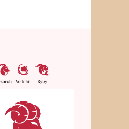
ozoroh
Vodnář
Ryby