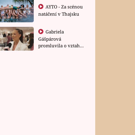
AYTO - Za scénou
natáčení v Thajsku
Gabriela
Gášpárová
promluvila o vztahu
a zakládání rodiny