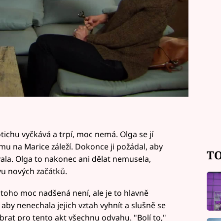
tichu vyčkává a trpí, moc nemá. Olga se jí
ému na Marice záleží. Dokonce ji požádal, aby
TO
ala. Olga to nakonec ani dělat nemusela,
avu nových začátků.
z toho moc nadšená není, ale je to hlavně
aby nenechala jejich vztah vyhnít a slušně se
rat pro tento akt všechnu odvahu. "Bolí to,"