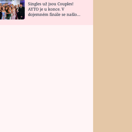
Singles už jsou Couples!
AYTO je u konce. V
dojemném finále se našlo
všech 10 Perfect Matchů