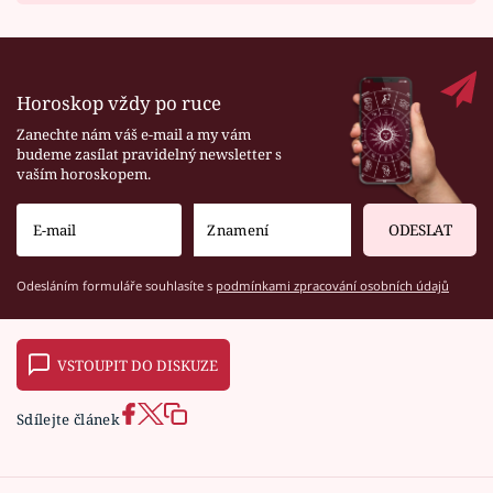
Horoskop vždy po ruce
Zanechte nám váš e-mail a my vám
budeme zasílat pravidelný newsletter s
vaším horoskopem.
ODESLAT
Odesláním formuláře souhlasíte s
podmínkami zpracování osobních údajů
VSTOUPIT DO DISKUZE
Sdílejte článek