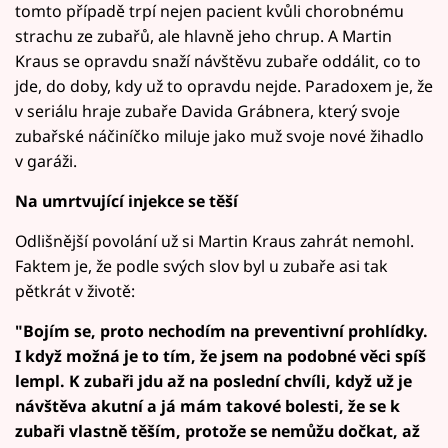
tomto případě trpí nejen pacient kvůli chorobnému
strachu ze zubařů, ale hlavně jeho chrup. A Martin
Kraus se opravdu snaží návštěvu zubaře oddálit, co to
jde, do doby, kdy už to opravdu nejde. Paradoxem je, že
v seriálu hraje zubaře Davida Grábnera, který svoje
zubařské náčiníčko miluje jako muž svoje nové žihadlo
v garáži.
Na umrtvující injekce se těší
Odlišnější povolání už si Martin Kraus zahrát nemohl.
Faktem je, že podle svých slov byl u zubaře asi tak
pětkrát v životě:
"Bojím se, proto nechodím na preventivní prohlídky.
I když možná je to tím, že jsem na podobné věci spíš
lempl. K zubaři jdu až na poslední chvíli, když už je
návštěva akutní a já mám takové bolesti, že se k
zubaři vlastně těším, protože se nemůžu dočkat, až