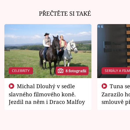
PŘEČTĚTE SI TAKÉ
CELEBRITY
SERIÁLY A FIL
8 fotografií
Michal Dlouhý v sedle
Tuna se chtěl vrátit domů.
slavného filmového koně.
Zarazilo ho
Jezdil na něm i Draco Malfoy
smlouvě př
zemřít