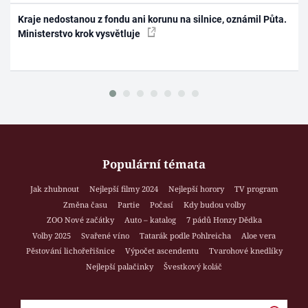
Kraje nedostanou z fondu ani korunu na silnice, oznámil Půta.
Ministerstvo krok vysvětluje
Populární témata
Jak zhubnout
Nejlepší filmy 2024
Nejlepší horory
TV program
Změna času
Partie
Počasí
Kdy budou volby
ZOO Nové začátky
Auto – katalog
7 pádů Honzy Dědka
Volby 2025
Svařené víno
Tatarák podle Pohlreicha
Aloe vera
Pěstování lichořeřišnice
Výpočet ascendentu
Tvarohové knedlíky
Nejlepší palačinky
Švestkový koláč