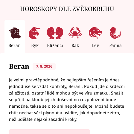
HOROSKOPY DLE ZVĚROKRUHU
Beran
Býk
Blíženci
Rak
Lev
Panna
V
Beran
7. 8. 2026
Je velmi pravděpodobné, že nejlepším řešením je dnes
jednoduše se vzdát kontroly, Berani. Pokud jde o srdeční
záležitosti, ostatní lidé mohou být ve víru zmatku. Snažit
se přijít na kloub jejich duševnímu rozpoložení bude
nemožné, takže se o to ani nepokoušejte. Možná budete
chtít nechat věci plynout a uvidíte, jak dopadnete zítra,
než uděláte nějaké zásadní kroky.