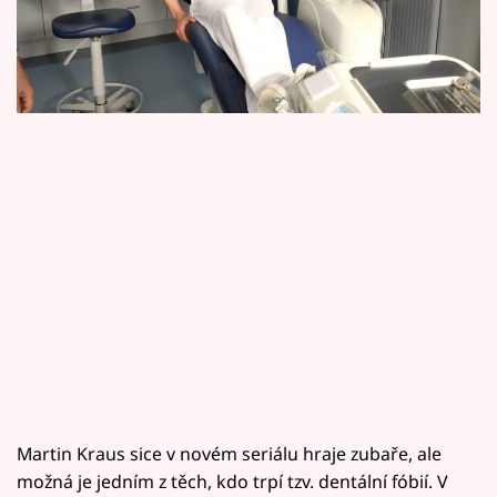
Horoskopy
zubaře Davida Grábnera. Paradoxem je, že on
sám se zubaře bojí jako čert kříže...
Sledujte prima+
Filmový festival Karlovy Vary
Pořady
Mámy sobě
Přihlášení
Sledujte nás
Martin Kraus sice v novém seriálu hraje zubaře, ale
možná je jedním z těch, kdo trpí tzv. dentální fóbií. V