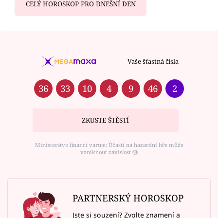
CELÝ HOROSKOP PRO DNEŠNÍ DEN
Vaše šťastná čísla
36
33
10
4
9
46
2
ZKUSTE ŠTĚSTÍ
Ministerstvo financí varuje: Účastí na hazardní hře může
vzniknout závislost ⑱
PARTNERSKÝ HOROSKOP
Jste si souzení? Zvolte znamení a