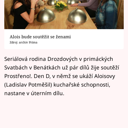
Horoskopy
Sledujte prima+
Filmový festival Karlovy Vary
Alois bude soutěžit se ženami
Pořady
Zdroj: archiv Prima
Mámy sobě
Seriálová rodina Drozdových v primáckých
Svatbách v Benátkách už pár dílů žije soutěží
Přihlášení
Prostřeno!. Den D, v němž se ukáží Aloisovy
(Ladislav Potměšil) kuchařské schopnosti,
nastane v úterním dílu.
Sledujte nás