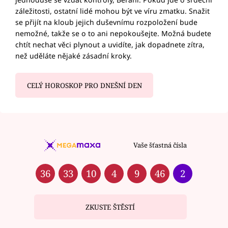
záležitosti, ostatní lidé mohou být ve víru zmatku. Snažit
se přijít na kloub jejich duševnímu rozpoložení bude
nemožné, takže se o to ani nepokoušejte. Možná budete
chtít nechat věci plynout a uvidíte, jak dopadnete zítra,
než uděláte nějaké zásadní kroky.
CELÝ HOROSKOP PRO DNEŠNÍ DEN
Vaše šťastná čísla
36
33
10
4
9
46
2
ZKUSTE ŠTĚSTÍ