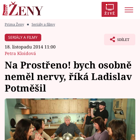
ŽIVĚ
Prima Ženy
■
Seriály a filmy
Trendy:
Polabí
Inspekce
Prostřeno!
AYTO?
SERIÁLY A FILMY
SDÍLET
Módní alarm
Zrádci
Proměny
18. listopadu 2014 11:00
Petra Kloidová
Na Prostřeno! bych osobně
neměl nervy, říká Ladislav
Témata
Potměšil
Celebrity
Vztahy
Seriály