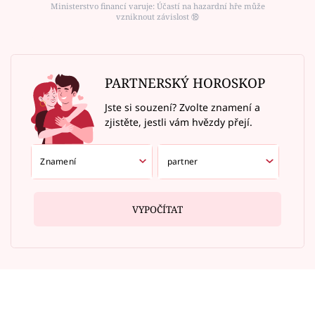
Ministerstvo financí varuje: Účastí na hazardní hře může
vzniknout závislost ⑱
PARTNERSKÝ HOROSKOP
Jste si souzení? Zvolte znamení a
zjistěte, jestli vám hvězdy přejí.
VYPOČÍTAT