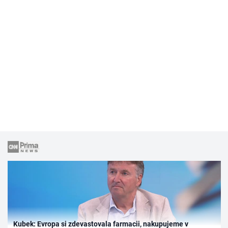
Kubek: Evropa si zdevastovala farmacii, nakupujeme v