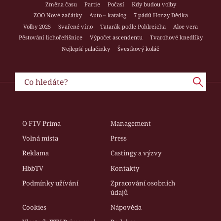
Změna času
Partie
Počasí
Kdy budou volby
ZOO Nové začátky
Auto – katalog
7 pádů Honzy Dědka
Volby 2025
Svařené víno
Tatarák podle Pohlreicha
Aloe vera
Pěstování lichořeřišnice
Výpočet ascendentu
Tvarohové knedlíky
Nejlepší palačinky
Švestkový koláč
O FTV Prima
Management
Volná místa
Press
Reklama
Castingy a výzvy
HbbTV
Kontakty
Podmínky užívání
Zpracování osobních
údajů
Cookies
Nápověda