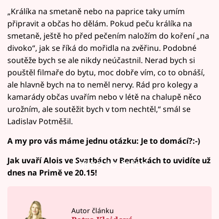
„Králíka na smetaně nebo na paprice taky umím
připravit a občas ho dělám. Pokud peču králíka na
smetaně, ještě ho před pečením naložím do koření „na
divoko“, jak se říká do mořidla na zvěřinu. Podobné
soutěže bych se ale nikdy neúčastnil. Nerad bych si
pouštěl filmaře do bytu, moc dobře vím, co to obnáší,
ale hlavně bych na to neměl nervy. Rád pro kolegy a
kamarády občas uvařím nebo v létě na chalupě něco
urožním, ale soutěžit bych v tom nechtěl,“ smál se
Ladislav Potměšil.
A my pro vás máme jednu otázku: Je to domácí?:-)
Jak uvaří Alois ve Svatbách v Benátkách to uvidíte už
Failed to fetch
dnes na Primě ve 20.15!
Autor článku