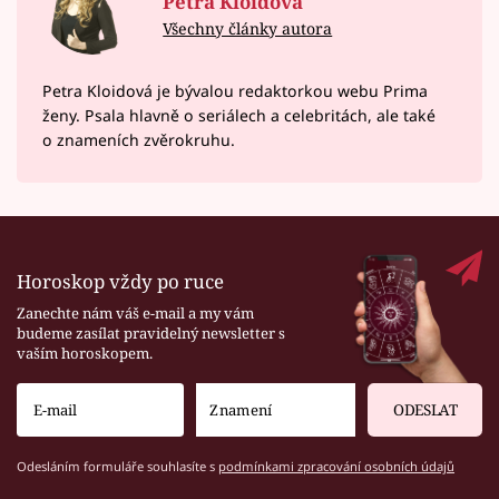
Petra Kloidová
Všechny články autora
Petra Kloidová je bývalou redaktorkou webu Prima
ženy. Psala hlavně o seriálech a celebritách, ale také
o znameních zvěrokruhu.
Horoskop vždy po ruce
Zanechte nám váš e-mail a my vám
budeme zasílat pravidelný newsletter s
vaším horoskopem.
ODESLAT
Odesláním formuláře souhlasíte s
podmínkami zpracování osobních údajů