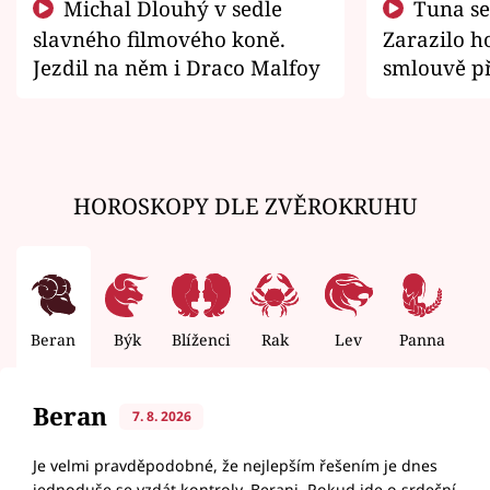
Michal Dlouhý v sedle
Tuna se chtěl vrátit domů.
slavného filmového koně.
Zarazilo ho
Jezdil na něm i Draco Malfoy
smlouvě př
zemřít
HOROSKOPY DLE ZVĚROKRUHU
Beran
Býk
Blíženci
Rak
Lev
Panna
V
Beran
7. 8. 2026
Je velmi pravděpodobné, že nejlepším řešením je dnes
jednoduše se vzdát kontroly, Berani. Pokud jde o srdeční