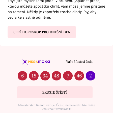
když jste myšlenkami jinde. V průběhu „špatné“ práce,
kterou můžete zpočátku chrlit, vám múza jemně přistane
na rameni. Někdy je zapotřebí trocha disciplíny, aby
vedla ke slastné odměně.
CELÝ HOROSKOP PRO DNEŠNÍ DEN
Vaše šťastná čísla
6
15
34
48
7
46
2
ZKUSTE ŠTĚSTÍ
Ministerstvo financí varuje: Účastí na hazardní hře může
vzniknout závislost ⑱