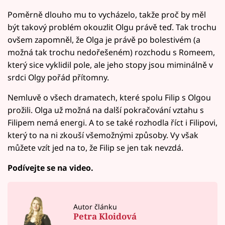
Poměrně dlouho mu to vycházelo, takže proč by měl
být takový problém okouzlit Olgu právě teď. Tak trochu
ovšem zapomněl, že Olga je právě po bolestivém (a
možná tak trochu nedořešeném) rozchodu s Romeem,
který sice vyklidil pole, ale jeho stopy jsou miminálně v
srdci Olgy pořád přítomny.
Nemluvě o všech dramatech, které spolu Filip s Olgou
prožili. Olga už možná na další pokračování vztahu s
Filipem nemá energi. A to se také rozhodla říct i Filipovi,
který to na ni zkouší všemožnými způsoby. Vy však
můžete vzít jed na to, že Filip se jen tak nevzdá.
Podívejte se na video.
Autor článku
Petra Kloidová