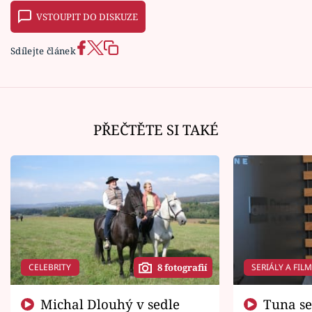
VSTOUPIT DO DISKUZE
Sdílejte článek
PŘEČTĚTE SI TAKÉ
CELEBRITY
SERIÁLY A FIL
8 fotografií
Michal Dlouhý v sedle
Tuna se chtěl vrátit domů.