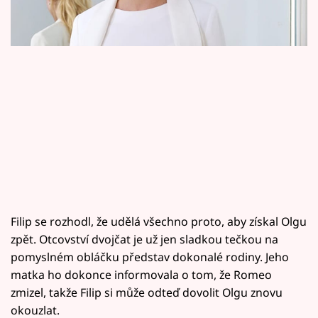
Horoskopy
Sledujte prima+
Filmový festival Karlovy Vary
Pořady
Mámy sobě
Přihlášení
Filip se rozhodl, že udělá všechno proto, aby získal Olgu
zpět. Otcovství dvojčat je už jen sladkou tečkou na
Sledujte nás
pomyslném obláčku představ dokonalé rodiny. Jeho
matka ho dokonce informovala o tom, že Romeo
zmizel, takže Filip si může odteď dovolit Olgu znovu
okouzlat.