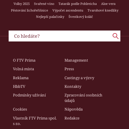
Volby 2025
Svařené víno
Tatarák podle Pohlreicha
Aloe vera
Pěstování lichořeřišnice
Výpočet ascendentu
Tvarohové knedlíky
Nejlepší palačinky
Švestkový koláč
O FTV Prima
Management
Volná místa
Press
Reklama
Castingy a výzvy
HbbTV
Kontakty
Podmínky užívání
Zpracování osobních
údajů
Cookies
Nápověda
Vlastník FTV Prima spol.
Redakce
s r.o.