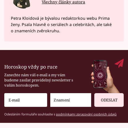
Všechny články autora
Petra Kloidová je bývalou redaktorkou webu Prima
ženy. Psala hlavně o seriálech a celebritách, ale také
o znameních zvěrokruhu.
Horoskop vždy po ruce
Zanechte nám váš e-mail a my vám
budeme zasílat pravidelný newsletter s
vaším horoskopem.
ODESLAT
Odesláním formuláře souhlasíte s
podmínkami zpracování osobních údajů