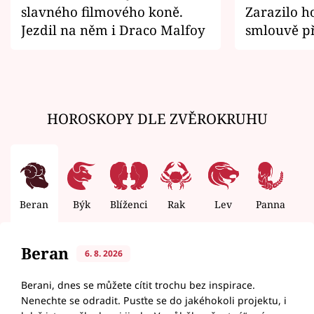
slavného filmového koně.
Zarazilo ho
Jezdil na něm i Draco Malfoy
smlouvě př
zemřít
HOROSKOPY DLE ZVĚROKRUHU
Beran
Býk
Blíženci
Rak
Lev
Panna
V
Beran
6. 8. 2026
Berani, dnes se můžete cítit trochu bez inspirace.
Nenechte se odradit. Pusťte se do jakéhokoli projektu, i