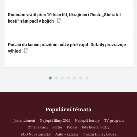
Rodinám vrátil přes 10 tisíc těl, Ukrajinců i Rusů. „Sběratel
kostí“ sám padl v bojích
Počasí do konce prázdnin může překvapit. Detaily prozrazuje
výhled
Populární témata
Jak zhubnout
Nejlepší filmy 2024
Nejlepší horory
TV program
Změna času
Partie
Počasí
Kdy budou volby
ZOO Nové začátky
Auto – katalog
7 pádů Honzy Dědka