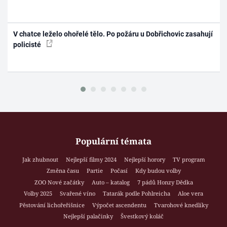
V chatce leželo ohořelé tělo. Po požáru u Dobřichovic zasahují
policisté
Populární témata
Jak zhubnout
Nejlepší filmy 2024
Nejlepší horory
TV program
Změna času
Partie
Počasí
Kdy budou volby
ZOO Nové začátky
Auto – katalog
7 pádů Honzy Dědka
Volby 2025
Svařené víno
Tatarák podle Pohlreicha
Aloe vera
Pěstování lichořeřišnice
Výpočet ascendentu
Tvarohové knedlíky
Nejlepší palačinky
Švestkový koláč