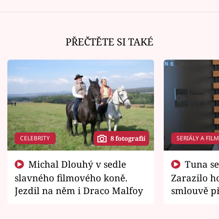
PŘEČTĚTE SI TAKÉ
CELEBRITY
SERIÁLY A FIL
8 fotografií
Michal Dlouhý v sedle
Tuna se chtěl vrátit domů.
slavného filmového koně.
Zarazilo ho
Jezdil na něm i Draco Malfoy
smlouvě př
zemřít