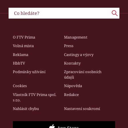
O FTV Prima
Management
Volná místa
Press
Reklama
Castingy a výzvy
HbbTV
Kontakty
Podmínky užívání
Zpracování osobních
údajů
Cookies
Nápověda
Vlastník FTV Prima spol.
Redakce
s r.o.
Nahlásit chybu
Nastavení soukromí
App Store