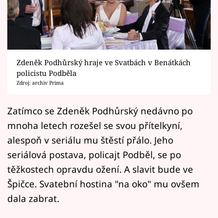
Horoskopy
Sledujte prima+
Filmový festival Karlovy Vary
Zdeněk Podhůrský hraje ve Svatbách v Benátkách
Pořady
policistu Podběla
Zdroj: archiv Prima
Mámy sobě
Zatímco se Zdeněk Podhůrský nedávno po
mnoha letech rozešel se svou přítelkyní,
Přihlášení
alespoň v seriálu mu štěstí přálo. Jeho
seriálová postava, policajt Podběl, se po
Sledujte nás
těžkostech opravdu ožení. A slavit bude ve
Špičce. Svatební hostina "na oko" mu ovšem
dala zabrat.