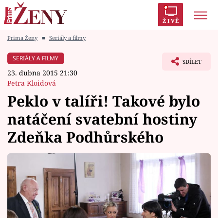
ŽIVĚ
Prima Ženy
■
Seriály a filmy
Trendy:
Polabí
Inspekce
Prostřeno!
AYTO?
SERIÁLY A FILMY
SDÍLET
Módní alarm
Zrádci
Proměny
23. dubna 2015 21:30
Petra Kloidová
Peklo v talíři! Takové bylo
natáčení svatební hostiny
Témata
Zdeňka Podhůrského
Celebrity
Vztahy
Seriály