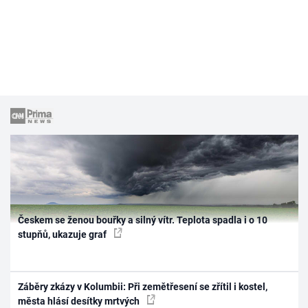
Českem se ženou bouřky a silný vítr. Teplota spadla i o 10
stupňů, ukazuje graf
Záběry zkázy v Kolumbii: Při zemětřesení se zřítil i kostel,
města hlásí desítky mrtvých