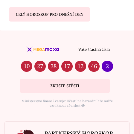
CELÝ HOROSKOP PRO DNEŠNÍ DEN
Vaše šťastná čísla
10
27
38
17
12
46
2
ZKUSTE ŠTĚSTÍ
Ministerstvo financí varuje: Účastí na hazardní hře může
vzniknout závislost ⑱
PARTNERSKÝ HOROSKOP