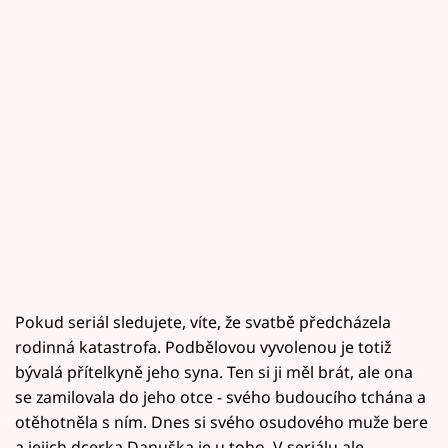
Pokud seriál sledujete, víte, že svatbě předcházela
rodinná katastrofa. Podbělovou vyvolenou je totiž
bývalá přítelkyně jeho syna. Ten si ji měl brát, ale ona
se zamilovala do jeho otce - svého budoucího tchána a
otěhotněla s ním. Dnes si svého osudového muže bere
a jejich dcerka Danuška je u toho. V seriálu ale