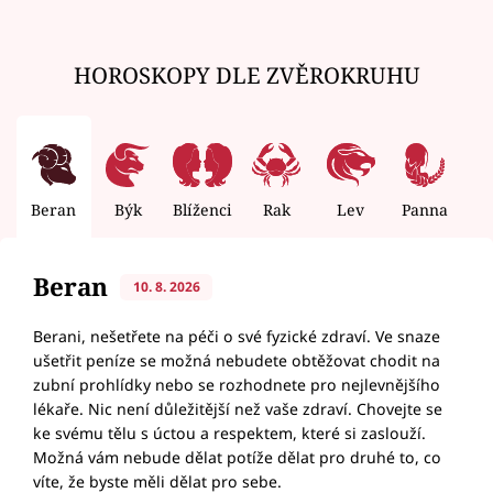
HOROSKOPY DLE ZVĚROKRUHU
Beran
Býk
Blíženci
Rak
Lev
Panna
V
Beran
10. 8. 2026
Berani, nešetřete na péči o své fyzické zdraví. Ve snaze
ušetřit peníze se možná nebudete obtěžovat chodit na
zubní prohlídky nebo se rozhodnete pro nejlevnějšího
lékaře. Nic není důležitější než vaše zdraví. Chovejte se
ke svému tělu s úctou a respektem, které si zaslouží.
Možná vám nebude dělat potíže dělat pro druhé to, co
víte, že byste měli dělat pro sebe.