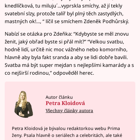
knedlíčková, tu miluju´...vyprskla smíchy, až jí tekly
svatební slzy, protože talíř byl plný těch zastydlých,
mastných ok!..., “ líčil se smíchem Zdeněk Podhůrský.
Nabízí se otázka pro Zdeňka: “Kdybyste se měl znovu
ženit, jaký obřad byste si přál mít?” “Velkou svatbu,
hodně lidí, určitě nic moc vážného nebo komorního,
hlavně aby byla fakt sranda a aby se lidi dobře bavili.
Svatba má být super mejdan s nejlepšími kamarády a s
co nejširší rodinou,” odpověděl herec.
Autor článku
Petra Kloidová
Všechny články autora
Petra Kloidová je bývalou redaktorkou webu Prima
ženy. Psala hlavně o seriálech a celebritách, ale také