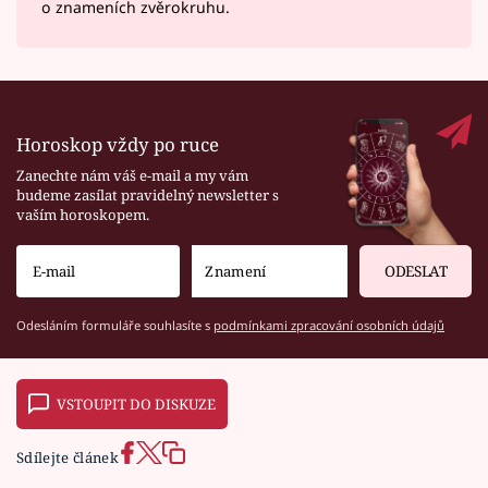
o znameních zvěrokruhu.
Horoskop vždy po ruce
Zanechte nám váš e-mail a my vám
budeme zasílat pravidelný newsletter s
vaším horoskopem.
ODESLAT
Odesláním formuláře souhlasíte s
podmínkami zpracování osobních údajů
VSTOUPIT DO DISKUZE
Sdílejte článek