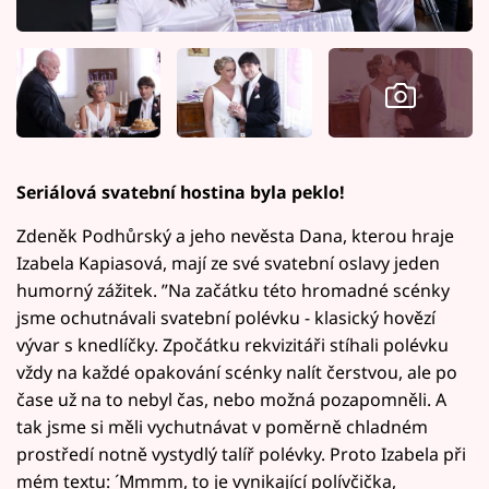
Seriálová svatební hostina byla peklo!
Zdeněk Podhůrský a jeho nevěsta Dana, kterou hraje
Izabela Kapiasová, mají ze své svatební oslavy jeden
humorný zážitek. ”Na začátku této hromadné scénky
jsme ochutnávali svatební polévku - klasický hovězí
vývar s knedlíčky. Zpočátku rekvizitáři stíhali polévku
vždy na každé opakování scénky nalít čerstvou, ale po
čase už na to nebyl čas, nebo možná pozapomněli. A
tak jsme si měli vychutnávat v poměrně chladném
prostředí notně vystydlý talíř polévky. Proto Izabela při
mém textu: ´Mmmm, to je vynikající polívčička,