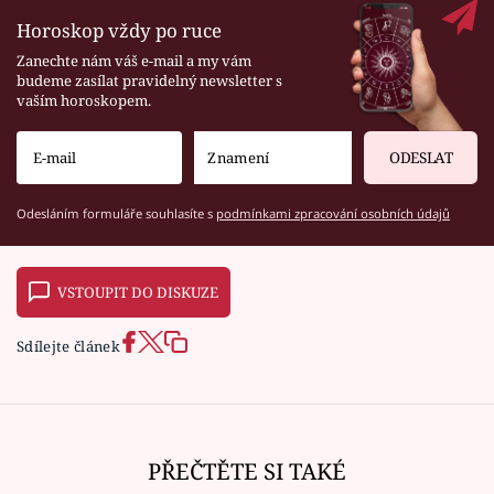
Horoskop vždy po ruce
Zanechte nám váš e-mail a my vám
budeme zasílat pravidelný newsletter s
vaším horoskopem.
ODESLAT
Odesláním formuláře souhlasíte s
podmínkami zpracování osobních údajů
VSTOUPIT DO DISKUZE
Sdílejte článek
PŘEČTĚTE SI TAKÉ