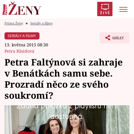
ŽIVĚ
Prima Ženy
■
Seriály a filmy
Trendy:
Polabí
Inspekce
Prostřeno!
AYTO?
SERIÁLY A FILMY
SDÍLET
Módní alarm
Zrádci
Proměny
13. května 2015 08:30
Petra Kloidová
Petra Faltýnová si zahraje
v Benátkách samu sebe.
Témata
Prozradí něco ze svého
Celebrity
soukromí?
Žádná položka z playlistu není
Vztahy
Modelka Petra Faltýnová si v seriálu Svatby v
dostupná.
Seriály
Benátkách zahraje samu sebe. Jak autoři
seriálu modelku zasadí do děje? Trochu vám