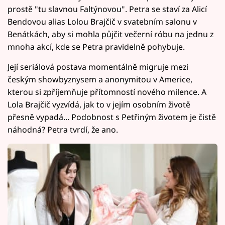
prostě "tu slavnou Faltýnovou". Petra se staví za Alicí
Bendovou alias Lolou Brajčič v svatebním salonu v
Benátkách, aby si mohla půjčit večerní róbu na jednu z
mnoha akcí, kde se Petra pravidelně pohybuje.
Její seriálová postava momentálně migruje mezi
českým showbyznysem a anonymitou v Americe,
kterou si zpříjemňuje přítomností nového milence. A
Lola Brajčič vyzvídá, jak to v jejím osobním životě
přesně vypadá... Podobnost s Petřiným životem je čistě
náhodná? Petra tvrdí, že ano.