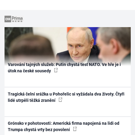
Varování tajných služeb: Putin chystá test NATO. Ve hře je i
útok na české sousedy
Tragická čelní srážka u Pohořelic si vyžádala dva životy. Čtyři
lidé utrpěli těžká zranění
Grónsko v pohotovosti: Americká firma napojená na lidi od
Trumpa chystá vrty bez povolení