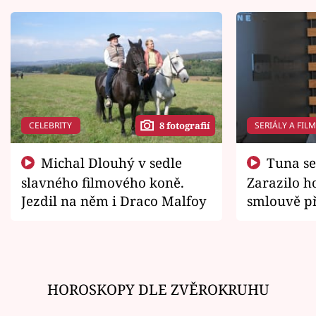
CELEBRITY
SERIÁLY A FIL
8 fotografií
Michal Dlouhý v sedle
Tuna se chtěl vrátit domů.
slavného filmového koně.
Zarazilo ho
Jezdil na něm i Draco Malfoy
smlouvě př
zemřít
HOROSKOPY DLE ZVĚROKRUHU