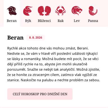
Beran
Býk
Blíženci
Rak
Lev
Panna
V
Beran
8. 8. 2026
Rychlé akce tohoto dne vás mohou zmást, Berani.
Nedivte se, že vám v hlavě víří poslední události týkající
se lásky a romantiky. Možná budete mít pocit, že se věci
dějí příliš rychle na to, abyste jim mohli skutečně
porozumět. Snažte se nebýt tak analytičtí. Možná zjistíte,
že se honíte za ztraceným cílem, zatímco vlak vyjíždí ze
stanice. Naskočte na palubu a nechte problém za sebou.
CELÝ HOROSKOP PRO DNEŠNÍ DEN