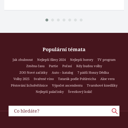
Populární témata
Jak zhubnout
Nejlepší filmy 2024
Nejlepší horory
TV program
Změna času
Partie
Počasí
Kdy budou volby
ZOO Nové začátky
Auto – katalog
7 pádů Honzy Dědka
Volby 2025
Svařené víno
Tatarák podle Pohlreicha
Aloe vera
Pěstování lichořeřišnice
Výpočet ascendentu
Tvarohové knedlíky
Nejlepší palačinky
Švestkový koláč