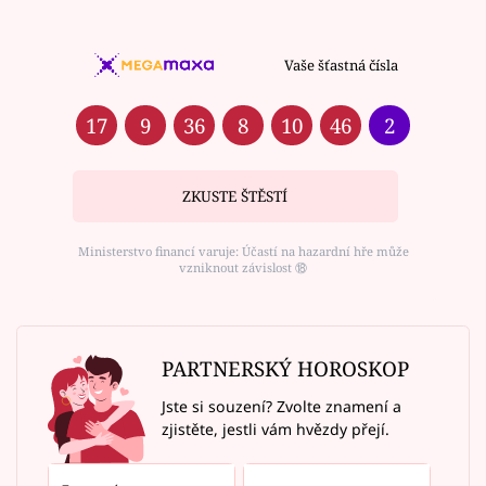
Vaše šťastná čísla
17
9
36
8
10
46
2
ZKUSTE ŠTĚSTÍ
Ministerstvo financí varuje: Účastí na hazardní hře může
vzniknout závislost ⑱
PARTNERSKÝ HOROSKOP
Jste si souzení? Zvolte znamení a
zjistěte, jestli vám hvězdy přejí.