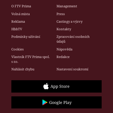
O FTV Prima
Management
Volná místa
Press
Reklama
Castingy a výzvy
HbbTV
Kontakty
Podmínky užívání
Zpracování osobních
údajů
Cookies
Nápověda
Vlastník FTV Prima spol.
Redakce
s r.o.
Nahlásit chybu
Nastavení soukromí
App Store
Google Play