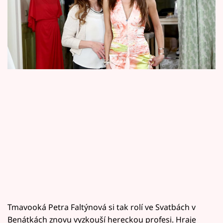
Horoskopy
napovíme, vzpomeňte si na to, že Lola Brajčič
Sledujte prima+
se kdysi živila modelingem...
Filmový festival Karlovy Vary
Pořady
Mámy sobě
Přihlášení
Sledujte nás
Tmavooká Petra Faltýnová si tak rolí ve Svatbách v
Benátkách znovu vyzkouší hereckou profesi. Hraje