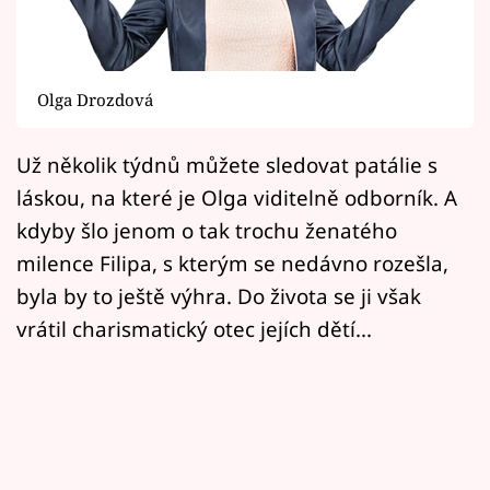
Horoskopy
Sledujte prima+
Olga Drozdová
Filmový festival Karlovy Vary
Už několik týdnů můžete sledovat patálie s
Pořady
láskou, na které je Olga viditelně odborník. A
Mámy sobě
kdyby šlo jenom o tak trochu ženatého
milence Filipa, s kterým se nedávno rozešla,
Přihlášení
byla by to ještě výhra. Do života se ji však
vrátil charismatický otec jejích dětí...
Sledujte nás