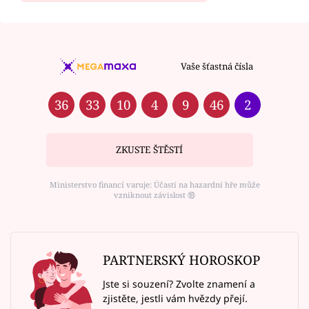
Vaše šťastná čísla
36
33
10
4
9
46
2
ZKUSTE ŠTĚSTÍ
Ministerstvo financí varuje: Účastí na hazardní hře může
vzniknout závislost ⑱
PARTNERSKÝ HOROSKOP
Jste si souzení? Zvolte znamení a
zjistěte, jestli vám hvězdy přejí.