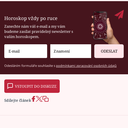
Horoskop vždy po ruce
Zanechte nám váš e-mail a my vám
budeme zasílat pravidelný newsletter s
vaším horoskopem.
ODESLAT
Odesláním formuláře souhlasíte s
podmínkami zpracování osobních údajů
VSTOUPIT DO DISKUZE
Sdílejte článek