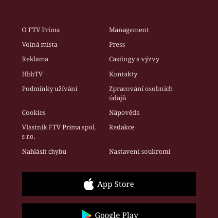
O FTV Prima
Management
Volná místa
Press
Reklama
Castingy a výzvy
HbbTV
Kontakty
Podmínky užívání
Zpracování osobních
údajů
Cookies
Nápověda
Vlastník FTV Prima spol.
Redakce
s r.o.
Nahlásit chybu
Nastavení soukromí
App Store
Google Play