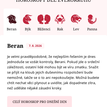
Beran
Býk
Blíženci
Rak
Lev
Panna
V
Beran
7. 8. 2026
Je velmi pravděpodobné, že nejlepším řešením je dnes
jednoduše se vzdát kontroly, Berani. Pokud jde o srdeční
záležitosti, ostatní lidé mohou být ve víru zmatku. Snažit
se přijít na kloub jejich duševnímu rozpoložení bude
nemožné, takže se o to ani nepokoušejte. Možná budete
chtít nechat věci plynout a uvidíte, jak dopadnete zítra,
než uděláte nějaké zásadní kroky.
CELÝ HOROSKOP PRO DNEŠNÍ DEN