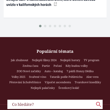
uvízlo v kalifornských horách
Populární témata
Jak zhubnout
Nejlepší filmy 2024
Nejlepší horory
TV program
Změna času
Partie
Počasí
Kdy budou volby
ZOO Nové začátky
Auto – katalog
7 pádů Honzy Dědka
Volby 2025
Svařené víno
Tatarák podle Pohlreicha
Aloe vera
Pěstování lichořeřišnice
Výpočet ascendentu
Tvarohové knedlíky
Nejlepší palačinky
Švestkový koláč