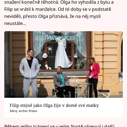
snažení konečně těhotná. Olga ho vyhodila z bytu a
Filip se vrátil k manželce. Od té doby se v podstatě
neviděli, přesto Olga přiznává, že na něj myslí
neustále...
Filip stejně jako Olga žije v domě své matky
Zdroj: archiv Prima
Během jejího trápení se v jejím životě objevují i další