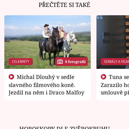
PŘEČTĚTE SI TAKÉ
CELEBRITY
SERIÁLY A FIL
8 fotografií
Michal Dlouhý v sedle
Tuna se chtěl vrátit domů.
slavného filmového koně.
Zarazilo ho
Jezdil na něm i Draco Malfoy
smlouvě př
zemřít
HOROSKOPY DLE ZVĚROKRUHU