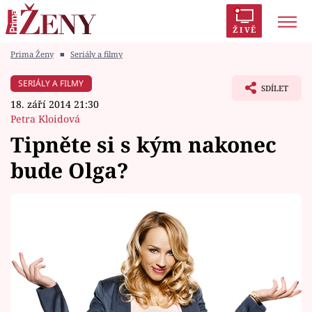
ŽIVĚ
Prima Ženy
■
Seriály a filmy
Trendy:
Polabí
Inspekce
Prostřeno!
AYTO?
SERIÁLY A FILMY
SDÍLET
Módní alarm
Zrádci
Proměny
18. září 2014 21:30
Petra Kloidová
Tipněte si s kým nakonec
bude Olga?
Témata
Celebrity
Vztahy
Seriály