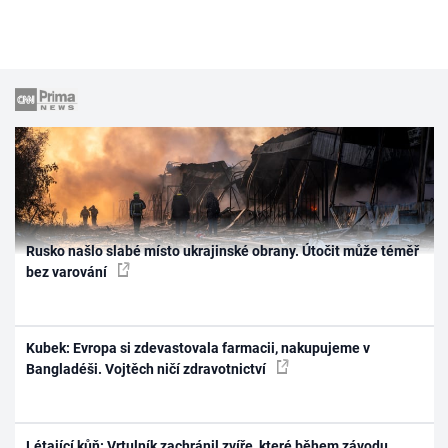
Rusko našlo slabé místo ukrajinské obrany. Útočit může téměř
bez varování
Kubek: Evropa si zdevastovala farmacii, nakupujeme v
Bangladéši. Vojtěch ničí zdravotnictví
Létající kůň: Vrtulník zachránil zvíře, které během závodu