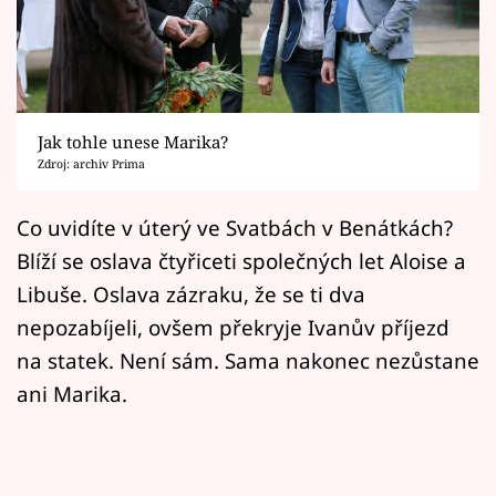
Horoskopy
Sledujte prima+
Filmový festival Karlovy Vary
Jak tohle unese Marika?
Pořady
Zdroj: archiv Prima
Mámy sobě
Co uvidíte v úterý ve Svatbách v Benátkách?
Blíží se oslava čtyřiceti společných let Aloise a
Přihlášení
Libuše. Oslava zázraku, že se ti dva
nepozabíjeli, ovšem překryje Ivanův příjezd
na statek. Není sám. Sama nakonec nezůstane
Sledujte nás
ani Marika.