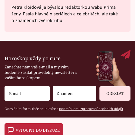
Petra Kloidová je bývalou redaktorkou webu Prima
ženy. Psala hlavně o seriálech a celebritách, ale také
o znameních zvěrokruhu.
Horoskop vždy po ruce
Zanechte nám váš e-mail a my vám
budeme zasílat pravidelný newsletter s
vaším horoskopem.
ODESLAT
Odesláním formuláře souhlasíte s
podmínkami zpracování osobních údajů
VSTOUPIT DO DISKUZE