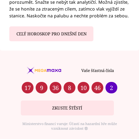
porozumět. Snažte se nebýt tak analytičtí. Možná zjistíte,
že se honíte za ztraceným cílem, zatímco vlak vyjíždí ze
stanice. Naskočte na palubu a nechte problém za sebou.
CELÝ HOROSKOP PRO DNEŠNÍ DEN
Vaše šťastná čísla
17
9
36
8
10
46
2
ZKUSTE ŠTĚSTÍ
Ministerstvo financí varuje: Účastí na hazardní hře může
vzniknout závislost ⑱