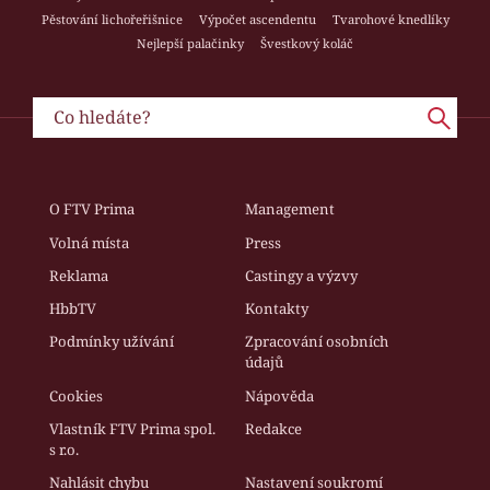
Pěstování lichořeřišnice
Výpočet ascendentu
Tvarohové knedlíky
Nejlepší palačinky
Švestkový koláč
O FTV Prima
Management
Volná místa
Press
Reklama
Castingy a výzvy
HbbTV
Kontakty
Podmínky užívání
Zpracování osobních
údajů
Cookies
Nápověda
Vlastník FTV Prima spol.
Redakce
s r.o.
Nahlásit chybu
Nastavení soukromí