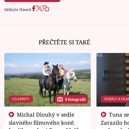
Sdílejte článek
PŘEČTĚTE SI TAKÉ
CELEBRITY
SERIÁLY A FIL
8 fotografií
Michal Dlouhý v sedle
Tuna se chtěl vrátit domů.
slavného filmového koně.
Zarazilo ho