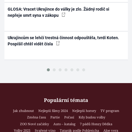
GLOSA: Vracet Ukrajince do války je zlo. Žádný rodič si
nepřeje smrt syna v zákopu
Ukrajincům se lehčí trestná činnost odpouštěla, tvrdí Koten.
Pospíšil chtěl vidět čísla
Populární témata
Jak zhubnout
Nejlepší filmy 2024
Nejlepší horory
TV program
Změna času
Partie
Počasí
Kdy budou volby
ZOO Nové začátky
Auto – katalog
7 pádů Honzy Dědka
Volby 2025
Svařené víno
Tatarák podle Pohlreicha
Aloe vera