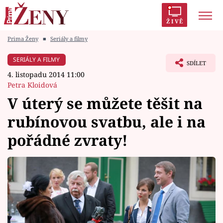
ŽIVĚ
Prima Ženy
■
Seriály a filmy
Trendy:
Polabí
Inspekce
Prostřeno!
AYTO?
SERIÁLY A FILMY
SDÍLET
Módní alarm
Zrádci
Proměny
4. listopadu 2014 11:00
Petra Kloidová
V úterý se můžete těšit na
rubínovou svatbu, ale i na
Témata
pořádné zvraty!
Celebrity
Vztahy
Seriály