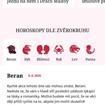
Jezdil na něm i Draco Malfoy
smlouvě př
zemřít
HOROSKOPY DLE ZVĚROKRUHU
Beran
Býk
Blíženci
Rak
Lev
Panna
V
Beran
8. 8. 2026
Rychlé akce tohoto dne vás mohou zmást, Berani.
Nedivte se, že vám v hlavě víří poslední události týkající
se lásky a romantiky. Možná budete mít pocit, že se věci
dějí příliš rychle na to, abyste jim mohli skutečně