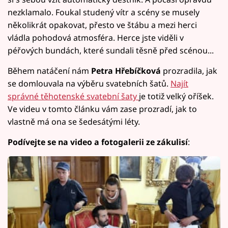
nezklamalo. Foukal studený vítr a scény se musely
několikrát opakovat, přesto ve štábu a mezi herci
vládla pohodová atmosféra. Herce jste viděli v
péřových bundách, které sundali těsně před scénou...
Během natáčení nám
Petra Hřebíčková
prozradila, jak
se domlouvala na výběru svatebních šatů.
Najít
správné těhotenské svatební šaty
je totiž velký oříšek.
Ve videu v tomto článku vám zase prozradí, jak to
vlastně má ona se šedesátými léty.
Podívejte se na video a fotogalerii ze zákulisí
: