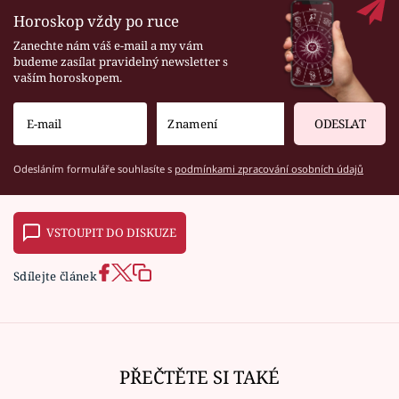
Horoskop vždy po ruce
Zanechte nám váš e-mail a my vám
budeme zasílat pravidelný newsletter s
vaším horoskopem.
ODESLAT
Odesláním formuláře souhlasíte s
podmínkami zpracování osobních údajů
VSTOUPIT DO DISKUZE
Sdílejte článek
PŘEČTĚTE SI TAKÉ