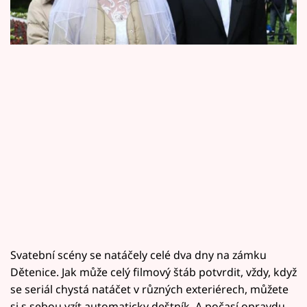
Horoskopy
na rozhovor.
Sledujte prima+
Filmový festival Karlovy Vary
Pořady
Mámy sobě
Přihlášení
Sledujte nás
Svatební scény se natáčely celé dva dny na zámku
Dětenice. Jak může celý filmový štáb potvrdit, vždy, když
se seriál chystá natáčet v různých exteriérech, můžete
si s sebou vzít automaticky deštník. A počasí opravdu