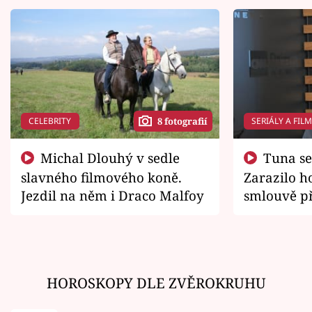
CELEBRITY
SERIÁLY A FIL
8 fotografií
Michal Dlouhý v sedle
Tuna se chtěl vrátit domů.
slavného filmového koně.
Zarazilo ho
Jezdil na něm i Draco Malfoy
smlouvě př
zemřít
HOROSKOPY DLE ZVĚROKRUHU