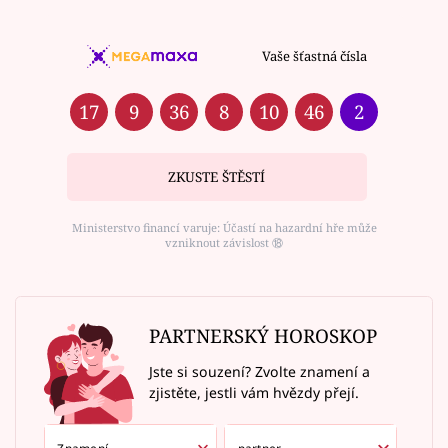
Vaše šťastná čísla
17
9
36
8
10
46
2
ZKUSTE ŠTĚSTÍ
Ministerstvo financí varuje: Účastí na hazardní hře může
vzniknout závislost ⑱
PARTNERSKÝ HOROSKOP
Jste si souzení? Zvolte znamení a
zjistěte, jestli vám hvězdy přejí.