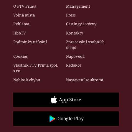
O FTV Prima
Management
Volná místa
Press
Reklama
Castingy a výzvy
HbbTV
Kontakty
Podmínky užívání
Zpracování osobních
údajů
Cookies
Nápověda
Vlastník FTV Prima spol.
Redakce
s r.o.
Nahlásit chybu
Nastavení soukromí
App Store
Google Play