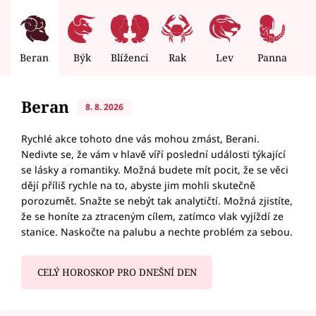
Beran
Býk
Blíženci
Rak
Lev
Panna
V
Beran
8. 8. 2026
Rychlé akce tohoto dne vás mohou zmást, Berani.
Nedivte se, že vám v hlavě víří poslední události týkající
se lásky a romantiky. Možná budete mít pocit, že se věci
dějí příliš rychle na to, abyste jim mohli skutečně
porozumět. Snažte se nebýt tak analytičtí. Možná zjistíte,
že se honíte za ztraceným cílem, zatímco vlak vyjíždí ze
stanice. Naskočte na palubu a nechte problém za sebou.
CELÝ HOROSKOP PRO DNEŠNÍ DEN