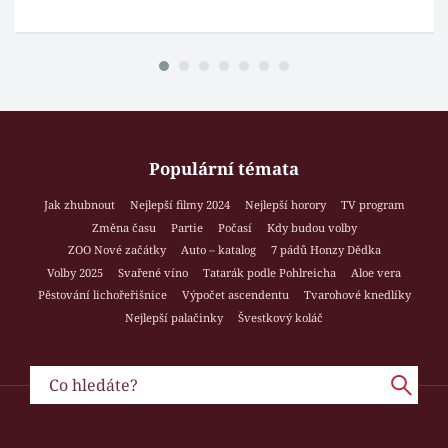
Populární témata
Jak zhubnout
Nejlepší filmy 2024
Nejlepší horory
TV program
Změna času
Partie
Počasí
Kdy budou volby
ZOO Nové začátky
Auto – katalog
7 pádů Honzy Dědka
Volby 2025
Svařené víno
Tatarák podle Pohlreicha
Aloe vera
Pěstování lichořeřišnice
Výpočet ascendentu
Tvarohové knedlíky
Nejlepší palačinky
Švestkový koláč