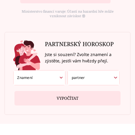
Ministerstvo financí varuje: Účastí na hazardní hře může
vzniknout závislost ⑱
PARTNERSKÝ HOROSKOP
Jste si souzení? Zvolte znamení a
zjistěte, jestli vám hvězdy přejí.
VYPOČÍTAT