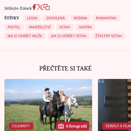
Sdílejte článek
ŠTÍTKY
LÁSKA
DOVOLENÁ
RODINA
ROMANTIKA
POSTEL
MANŽELSTVÍ
VZTAH
SVATBA
JAK SI UDRŽET MUŽE
JAK SI UDRŽET VZTAH
ŠŤASTNÝ VZTAH
PŘEČTĚTE SI TAKÉ
CELEBRITY
SERIÁLY A FIL
8 fotografií