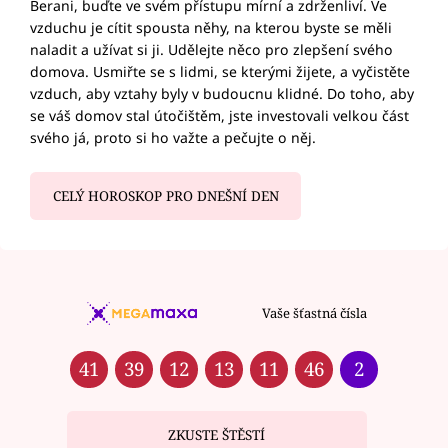
Berani, buďte ve svém přístupu mírní a zdrženliví. Ve
vzduchu je cítit spousta něhy, na kterou byste se měli
naladit a užívat si ji. Udělejte něco pro zlepšení svého
domova. Usmiřte se s lidmi, se kterými žijete, a vyčistěte
vzduch, aby vztahy byly v budoucnu klidné. Do toho, aby
se váš domov stal útočištěm, jste investovali velkou část
svého já, proto si ho važte a pečujte o něj.
CELÝ HOROSKOP PRO DNEŠNÍ DEN
Vaše šťastná čísla
41
39
12
13
11
46
2
ZKUSTE ŠTĚSTÍ