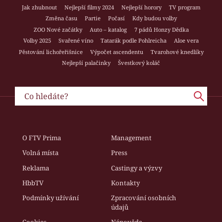
Jak zhubnout
Nejlepší filmy 2024
Nejlepší horory
TV program
Změna času
Partie
Počasí
Kdy budou volby
ZOO Nové začátky
Auto – katalog
7 pádů Honzy Dědka
Volby 2025
Svařené víno
Tatarák podle Pohlreicha
Aloe vera
Pěstování lichořeřišnice
Výpočet ascendentu
Tvarohové knedlíky
Nejlepší palačinky
Švestkový koláč
O FTV Prima
Management
Volná místa
Press
Reklama
Castingy a výzvy
HbbTV
Kontakty
Podmínky užívání
Zpracování osobních
údajů