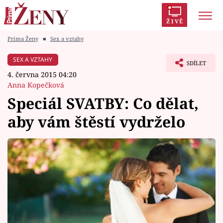
ŽIVĚ
Prima Ženy
■
Sex a vztahy
Trendy:
Polabí
Inspekce
Prostřeno!
AYTO?
SEX A VZTAHY
SDÍLET
Módní alarm
Zrádci
Proměny
4. června 2015 04:20
Anna Kopečková
Speciál SVATBY: Co dělat,
aby vám štěstí vydrželo
Témata
Celebrity
Vztahy
Seriály