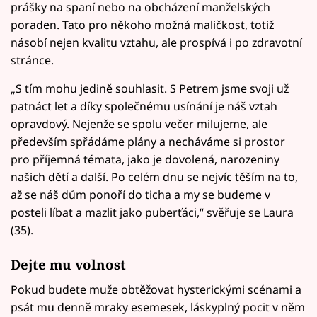
prášky na spaní nebo na obcházení manželských
poraden. Tato pro někoho možná maličkost, totiž
násobí nejen kvalitu vztahu, ale prospívá i po zdravotní
stránce.
„S tím mohu jedině souhlasit. S Petrem jsme svoji už
patnáct let a díky společnému usínání je náš vztah
opravdový. Nejenže se spolu večer milujeme, ale
především spřádáme plány a necháváme si prostor
pro příjemná témata, jako je dovolená, narozeniny
našich dětí a další. Po celém dnu se nejvíc těším na to,
až se náš dům ponoří do ticha a my se budeme v
posteli líbat a mazlit jako puberťáci,“ svěřuje se Laura
(35).
Dejte mu volnost
Pokud budete muže obtěžovat hysterickými scénami a
psát mu denně mraky esemesek, láskyplný pocit v něm