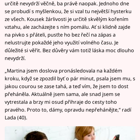
určitě nevydrží věčně, ba právě naopak. Jednoho dne
se probudí s myšlenkou, že si vzal tu největší hysterku
ze všech. Kousek žárlivosti je určitě skvělým kořením
vztahu, ale zacházejte s ním pomálu. Ať si klidně zajde
na pivko s přáteli, pusťte ho bez řečí na zápas a
nelustrujte pokaždé jeho využití volného času. Je
důležité si věřit. Bez důvěry vám totiž láska moc dlouho
nevydrží.
„Martina jsem doslova pronásledovala na každém
kroku, když se zpozdil byť o pár minut, psala jsem mu, s
jakou courou se zase tahá, a teď vím, že jsem to dost
přeháněla. Aktuálně jsem sama, ale snad jsem se
vytrestala a brzy mi osud přihraje do cesty toho
pravého. Proto to, dámy, opravdu nepřehánějte,“ radí
Lada (40).