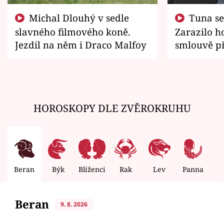
Michal Dlouhý v sedle
Tuna se chtěl vrátit domů.
slavného filmového koně.
Zarazilo ho
Jezdil na něm i Draco Malfoy
smlouvě př
zemřít
HOROSKOPY DLE ZVĚROKRUHU
Beran
Býk
Blíženci
Rak
Lev
Panna
V
Beran
9. 8. 2026