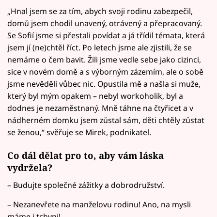
„Hnal jsem se za tím, abych svoji rodinu zabezpečil,
domů jsem chodil unavený, otrávený a přepracovaný.
Se Sofií jsme si přestali povídat a já třídil témata, která
jsem jí (ne)chtěl říct. Po letech jsme ale zjistili, že se
nemáme o čem bavit. Žili jsme vedle sebe jako cizinci,
sice v novém domě a s výborným zázemím, ale o sobě
jsme nevěděli vůbec nic. Opustila mě a našla si muže,
který byl mým opakem – nebyl workoholik, byl a
dodnes je nezaměstnaný. Mně táhne na čtyřicet a v
nádherném domku jsem zůstal sám, děti chtěly zůstat
se ženou,“ svěřuje se Mirek, podnikatel.
Co dál dělat pro to, aby vám láska
vydržela?
– Budujte společné zážitky a dobrodružství.
– Nezanevřete na manželovu rodinu! Ano, na mysli
máme i tchyni!