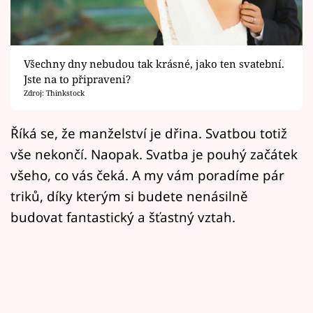
Horoskopy
Sledujte prima+
Všechny dny nebudou tak krásné, jako ten svatební.
Filmový festival Karlovy Vary
Jste na to připraveni?
Zdroj: Thinkstock
Pořady
Říká se, že manželství je dřina. Svatbou totiž
Mámy sobě
vše nekončí. Naopak. Svatba je pouhý začátek
všeho, co vás čeká. A my vám poradíme pár
Přihlášení
triků, díky kterým si budete nenásilně
budovat fantastický a šťastný vztah.
Sledujte nás