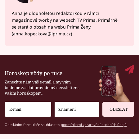
Anna je dlouholetou redaktorkou v rámci
magazínové tvorby na webech TV Prima. Primárně
se stará o obsah na webu Prima Ženy.
(anna.kopeckova@iprima.cz)
Horoskop vždy po ruce
Zanechte nám váš e-mail a my vám
budeme zasílat pravidelný newsletter s
vaším horoskopem.
ODESLAT
Odesláním formuláře souhlasíte s
podmínkami zpracování osobních údajů