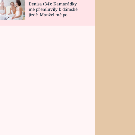
Denisa (34): Kamarádky
mě přemluvily k dámské
jízdě. Manžel mě po
návratu zaskočil