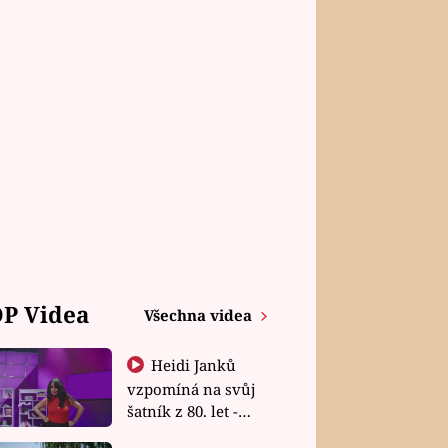
P Videa
Všechna videa
Heidi Janků
vzpomíná na svůj
šatník z 80. let -
Shopaholičky