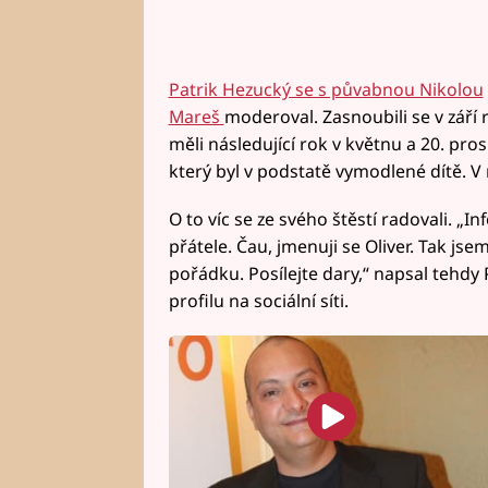
Patrik Hezucký se s půvabnou Nikolou
Mareš
moderoval. Zasnoubili se v září
měli následující rok v květnu a 20. pros
který byl v podstatě vymodlené dítě. V m
O to víc se ze svého štěstí radovali. „I
přátele. Čau, jmenuji se Oliver. Tak 
pořádku. Posílejte dary,“ napsal tehdy 
profilu na sociální síti.