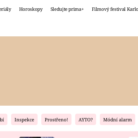
eriály
Horoskopy
Sledujte prima+
Filmový festival Karl
Celebrity
Recept
MÓDA A KRÁSA
HLAVNÍ JÍ
VZTAHY A SEX
SLADKÉ
PRIMA MAMINKA
ZDRAVÉ
bí
Inspekce
Prostřeno!
AYTO?
Módní alarm
Fresh
Living
RECEPTY
BYDLENÍ