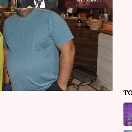
14 FOTOGRAFIÍ
ý se stal otcem poprvé až ve svých
l na svět 20. prosince roku 2019, byl v
ovanou manželkou Nikolou v minulosti
c se ze svého štěstí radovali.
TO