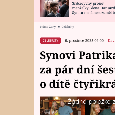
Srdceryvný projev
SNÁŘ
CELEBRITY
manželky Glena Hansard
Syn tu není, nerozuměl b
HOROSKOP NA
VAŘENÍ
tomu, vysvětlila
ROK 2023
Prima Ženy
■
Celebrity
6. prosince 2025 09:00
Dav
CELEBRITY
Synovi Patri
za pár dní šes
o dítě čtyřikrá
Žádná položka z 