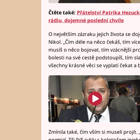
Čtěte také:
Přátelství Patrika Hezuck
rádiu, dojemné poslední chvíle
O největším zázraku jejich života se doj
Nikol. „Čím déle na něco čekáš, tím více
musíš o něco bojovat, tím vzácnější pro
bolesti na své cestě podstoupíš, tím sla
všechny krásné věci se vyplatí čekat a b
Zmínila také, čím vším si museli projít. 
nezmizí. Tři IVF cykly s kolotočem inje