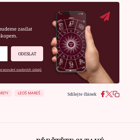
budeme zasílat
oskopem.
ODESLAT
racování osobních údajů
RITY
LEOŠ MAREŠ
Sdílejte článek