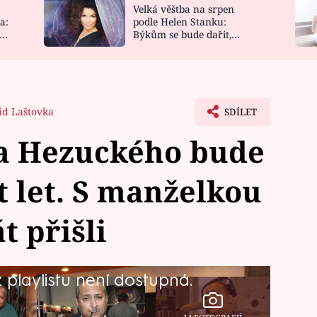
Velká věštba na srpen
NOVINKY
ZAHRADA
a:
podle Helen Stanku:
y
Býkům se bude dařit,
VIDEORECEPTY
DESIGN
Vodnáře čeká jízda
id Laštovka
SDÍLET
ka Hezuckého bude
t let. S manželkou
t přišli
playlistu není dostupná.