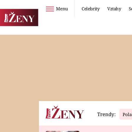
Menu
Celebrity
Vztahy
S
Seriály
Životní styl
ZOO
DIETY A HUBNUTÍ
PROSTŘENO!
CESTOVÁNÍ A
DOVOLENÁ
DUCH
ZDRAVÍ
Trendy:
Pola
Horoskopy
Video
ASTROČLÁNKY
SERIÁLY