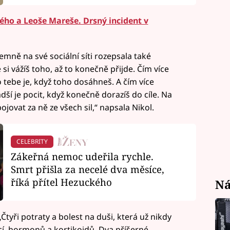
ého a Leoše Mareše. Drsný incident v
emně na své sociální síti rozepsala také
 si vážíš toho, až to konečně přijde. Čím více
 tebe je, když toho dosáhneš. A čím více
dší je pocit, když konečně dorazíš do cíle. Na
ojovat za ně ze všech sil,“ napsala Nikol.
CELEBRITY
Zákeřná nemoc udeřila rychle.
Smrt přišla za necelé dva měsíce,
říká přítel Hezuckého
Ná
„Čtyři potraty a bolest na duši, která už nikdy
kcí, hormonů a kortikoidů. Dva příšerné