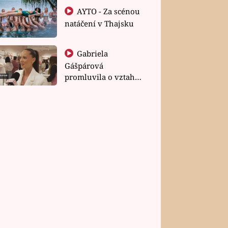
AYTO - Za scénou
natáčení v Thajsku
Gabriela
Gášpárová
promluvila o vztahu
a zakládání rodiny