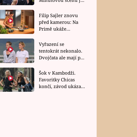
bez dubla
Filip Sajler znovu
před kamerou: Na
Primě ukáže
poctivou kuchyni i
rychlé recepty
Vyřazení se
tentokrát nekonalo.
Dvojčata ale mají po
uzavření třetí etapy
závodu nůž na krku
Šok v Kambodži.
Favoritky Chicas
končí, závod ukázal
svou nejtvrdší tvář