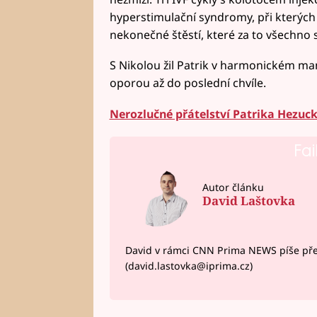
hyperstimulační syndromy, při kterých 
nekonečné štěstí, které za to všechno s
S Nikolou žil Patrik v harmonickém man
oporou až do poslední chvíle.
Nerozlučné přátelství Patrika Hezuc
Fai
Autor článku
David Laštovka
David v rámci CNN Prima NEWS píše pře
(david.lastovka@iprima.cz)