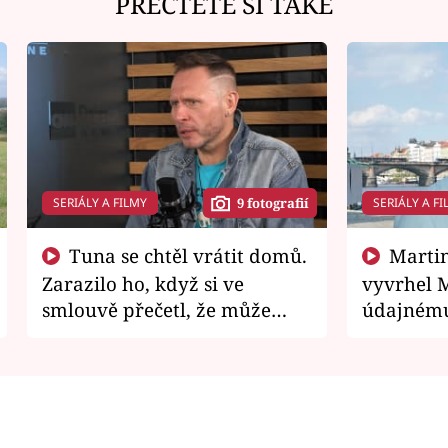
PŘEČTĚTE SI TAKÉ
SERIÁLY A FILMY
SERIÁLY A FI
9 fotografií
Tuna se chtěl vrátit domů.
Martin Písařík jako
Zarazilo ho, když si ve
vyvrhel 
smlouvě přečetl, že může
údajnému
zemřít
je v nemil