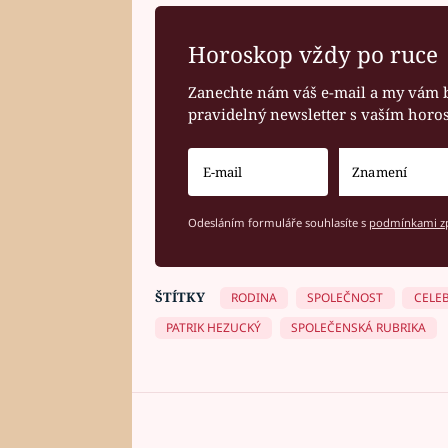
Horoskop vždy po ruce
Zanechte nám váš e-mail a my vám 
pravidelný newsletter s vaším hor
Odesláním formuláře souhlasíte s
podmínkami zp
ŠTÍTKY
RODINA
SPOLEČNOST
CELEB
PATRIK HEZUCKÝ
SPOLEČENSKÁ RUBRIKA