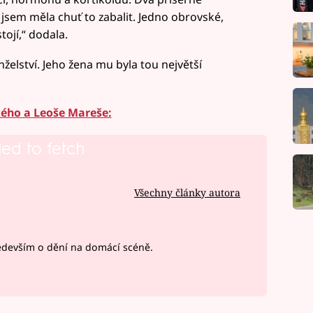
jsem měla chuť to zabalit. Jedno obrovské,
tojí,“ dodala.
želství. Jeho žena mu byla tou největší
kého a Leoše Mareše:
led to fetch
Všechny články autora
devším o dění na domácí scéně.