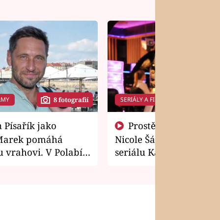
LMY
SERIÁLY A FILMY
8 fotografií
14 f
Prostě si o to řekla! Takhle
Marek pomáhá
Nicole Šáchová získala r
 vrahovi. V Polabí
seriálu Kamarádi
osti