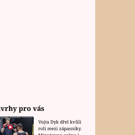
vrhy pro vás
Vojta Dyk dřel kvůli
roli mezi zápasníky.
Minutovou scénu jel