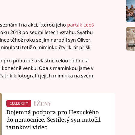
seznámil na akci, kterou jeho
parťák Leoš
 roku 2018 po sedmi letech vztahu. Svatbu
ince téhož roku se jim narodil syn Oliver,
inulosti totiž o miminko čtyřikrát přišli.
nfo pro příbuzné a vlastně celou rodinu a
jsem konečně venku! Oba s maminkou jsme v
Patrik k fotografii jejich miminka na svém
CELEBRITY
Dojemná podpora pro Hezuckého
do nemocnice. Šestiletý syn natočil
tatínkovi video