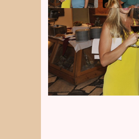
Zesnulý moderátor Patrik Hezuck
49 letech. Syn Oliver, který přiše
podstatě vymodlené dítě. S mil
o miminko čtyřikrát přišli. O to ví