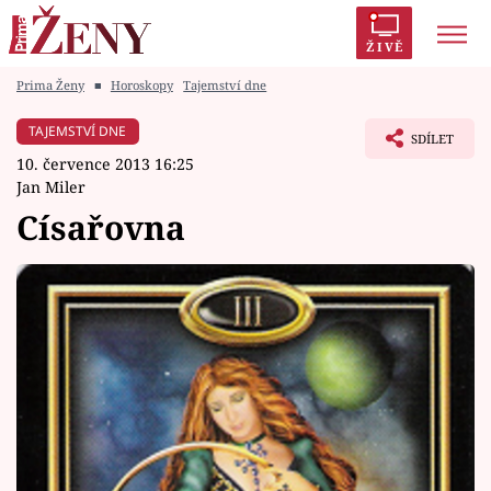
ŽIVĚ
Prima Ženy
■
Horoskopy
Tajemství dne
Trendy:
Polabí
Inspekce
Prostřeno!
AYTO?
TAJEMSTVÍ DNE
SDÍLET
Módní alarm
Zrádci
Proměny
10. července 2013 16:25
Jan Miler
Císařovna
Témata
Celebrity
Vztahy
Seriály