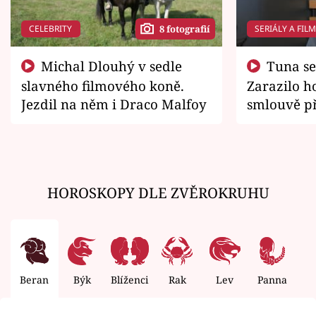
CELEBRITY
SERIÁLY A FIL
8 fotografií
Michal Dlouhý v sedle
Tuna se chtěl vrátit domů.
slavného filmového koně.
Zarazilo ho
Jezdil na něm i Draco Malfoy
smlouvě př
zemřít
HOROSKOPY DLE ZVĚROKRUHU
Beran
Býk
Blíženci
Rak
Lev
Panna
V