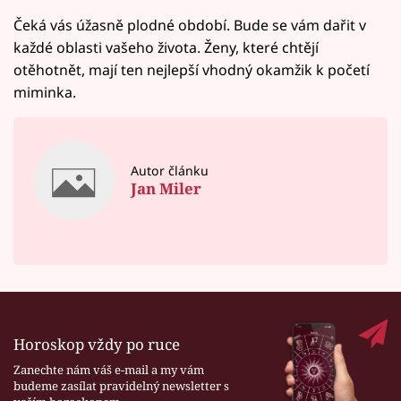
Čeká vás úžasně plodné období. Bude se vám dařit v
každé oblasti vašeho života. Ženy, které chtějí
otěhotnět, mají ten nejlepší vhodný okamžik k početí
miminka.
Autor článku
Jan Miler
Horoskop vždy po ruce
Zanechte nám váš e-mail a my vám
budeme zasílat pravidelný newsletter s