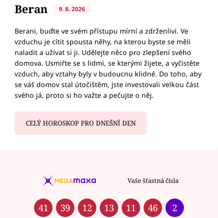
Beran
9. 8. 2026
Berani, buďte ve svém přístupu mírní a zdrženliví. Ve
vzduchu je cítit spousta něhy, na kterou byste se měli
naladit a užívat si ji. Udělejte něco pro zlepšení svého
domova. Usmiřte se s lidmi, se kterými žijete, a vyčistěte
vzduch, aby vztahy byly v budoucnu klidné. Do toho, aby
se váš domov stal útočištěm, jste investovali velkou část
svého já, proto si ho važte a pečujte o něj.
CELÝ HOROSKOP PRO DNEŠNÍ DEN
Vaše šťastná čísla
41
39
12
13
11
46
2