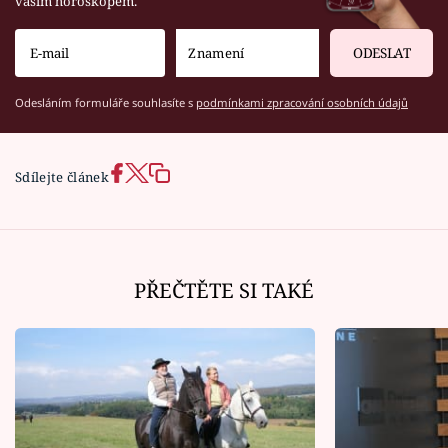
vaším horoskopem.
ODESLAT
Odesláním formuláře souhlasíte s
podmínkami zpracování osobních údajů
Sdílejte článek
PŘEČTĚTE SI TAKÉ