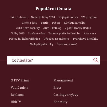
Populární témata
Jak zhubnout
Nejlepší filmy 2024
Nejlepší horory
TV program
Změna času
Partie
Počasí
Kdy budou volby
ZOO Nové začátky
Auto – katalog
7 pádů Honzy Dědka
Volby 2025
Svařené víno
Tatarák podle Pohlreicha
Aloe vera
Pěstování lichořeřišnice
Výpočet ascendentu
Tvarohové knedlíky
Nejlepší palačinky
Švestkový koláč
O FTV Prima
Management
Volná místa
Press
Reklama
Castingy a výzvy
HbbTV
Kontakty