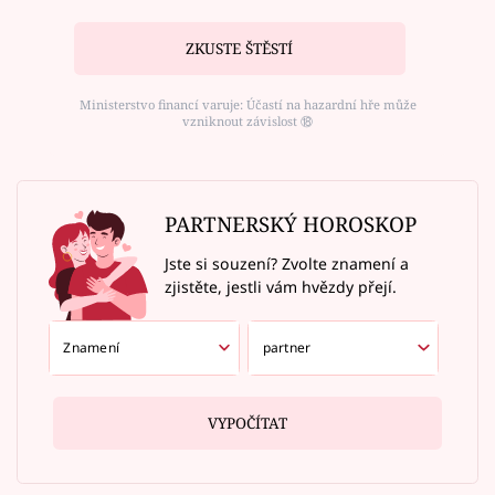
ZKUSTE ŠTĚSTÍ
Ministerstvo financí varuje: Účastí na hazardní hře může
vzniknout závislost ⑱
PARTNERSKÝ HOROSKOP
Jste si souzení? Zvolte znamení a
zjistěte, jestli vám hvězdy přejí.
VYPOČÍTAT