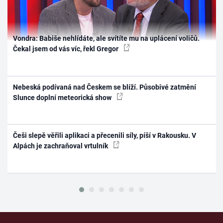
Vondra: Babiše nehlídáte, ale svítíte mu na uplácení voličů.
Čekal jsem od vás víc, řekl Gregor
Nebeská podívaná nad Českem se blíží. Působivé zatmění
Slunce doplní meteorická show
Češi slepě věřili aplikaci a přecenili síly, píší v Rakousku. V
Alpách je zachraňoval vrtulník