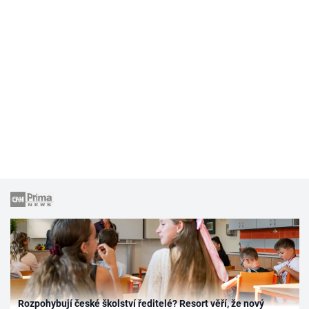
Rozpohybují české školství ředitelé? Resort věří, že nový