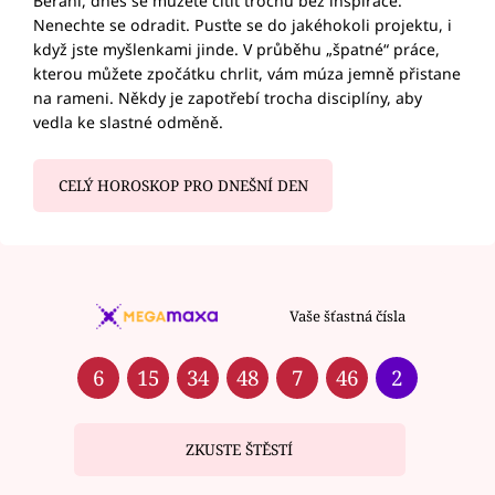
Berani, dnes se můžete cítit trochu bez inspirace.
Nenechte se odradit. Pusťte se do jakéhokoli projektu, i
když jste myšlenkami jinde. V průběhu „špatné“ práce,
kterou můžete zpočátku chrlit, vám múza jemně přistane
na rameni. Někdy je zapotřebí trocha disciplíny, aby
vedla ke slastné odměně.
CELÝ HOROSKOP PRO DNEŠNÍ DEN
Vaše šťastná čísla
6
15
34
48
7
46
2
ZKUSTE ŠTĚSTÍ