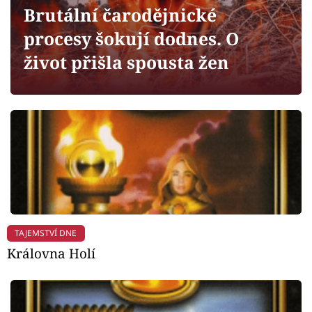
Horoskopy
Brutální čarodějnické
procesy šokují dodnes. O
Sledujte prima+
život přišla spousta žen
Filmový festival Karlovy Vary
Pořady
Mámy sobě
Přihlášení
TAJEMSTVÍ DNE
Sledujte nás
Královna Holí