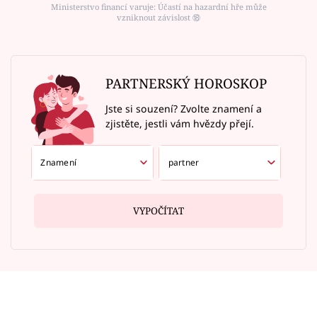
Ministerstvo financí varuje: Účastí na hazardní hře může
vzniknout závislost ⑱
PARTNERSKÝ HOROSKOP
Jste si souzení? Zvolte znamení a
zjistěte, jestli vám hvězdy přejí.
VYPOČÍTAT