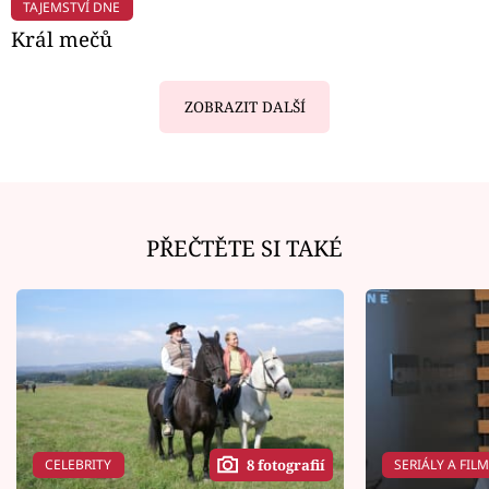
TAJEMSTVÍ DNE
Král mečů
ZOBRAZIT DALŠÍ
PŘEČTĚTE SI TAKÉ
CELEBRITY
SERIÁLY A FIL
8 fotografií