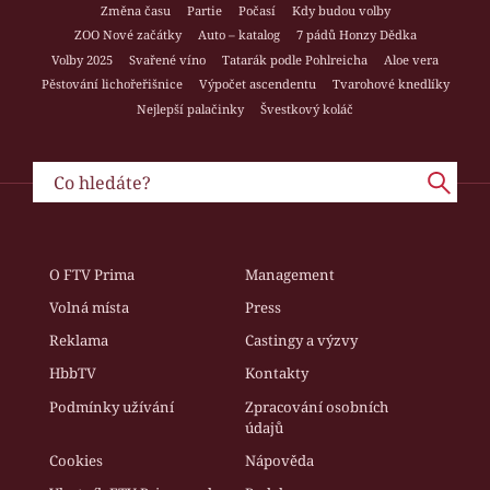
Změna času
Partie
Počasí
Kdy budou volby
ZOO Nové začátky
Auto – katalog
7 pádů Honzy Dědka
Volby 2025
Svařené víno
Tatarák podle Pohlreicha
Aloe vera
Pěstování lichořeřišnice
Výpočet ascendentu
Tvarohové knedlíky
Nejlepší palačinky
Švestkový koláč
O FTV Prima
Management
Volná místa
Press
Reklama
Castingy a výzvy
HbbTV
Kontakty
Podmínky užívání
Zpracování osobních
údajů
Cookies
Nápověda