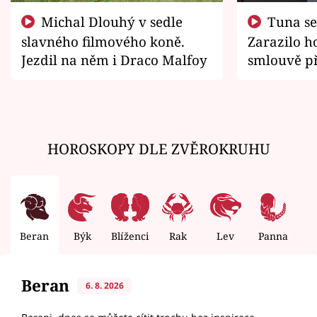
Michal Dlouhý v sedle
Tuna se chtěl vrátit domů.
slavného filmového koně.
Zarazilo ho
Jezdil na něm i Draco Malfoy
smlouvě př
zemřít
HOROSKOPY DLE ZVĚROKRUHU
Beran
Býk
Blíženci
Rak
Lev
Panna
V
Beran
6. 8. 2026