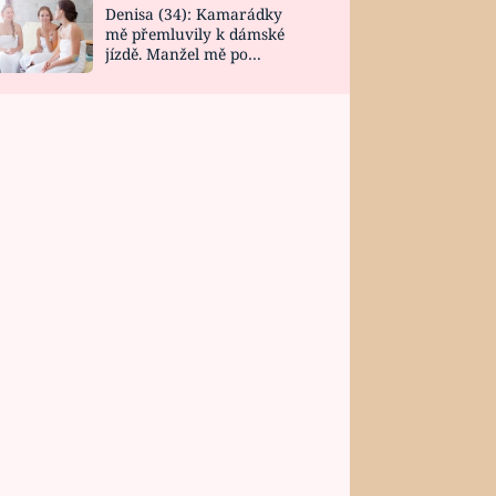
Denisa (34): Kamarádky
mě přemluvily k dámské
jízdě. Manžel mě po
návratu zaskočil