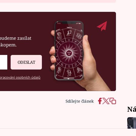
budeme zasílat
oskopem.
ODESLAT
racování osobních údajů
Sdílejte článek
Ná