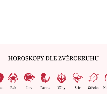
HOROSKOPY DLE ZVĚROKRUHU
nci
Rak
Lev
Panna
Váhy
Štír
Střelec
K