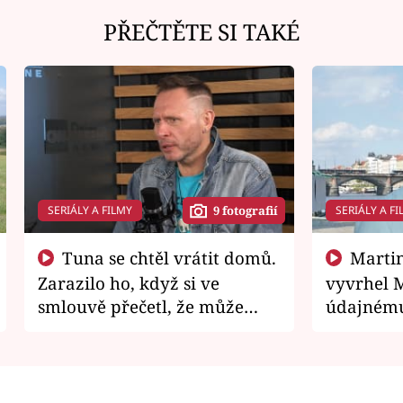
PŘEČTĚTE SI TAKÉ
SERIÁLY A FILMY
SERIÁLY A FI
9 fotografií
Tuna se chtěl vrátit domů.
Martin Písařík jako
Zarazilo ho, když si ve
vyvrhel 
smlouvě přečetl, že může
údajnému
zemřít
je v nemil