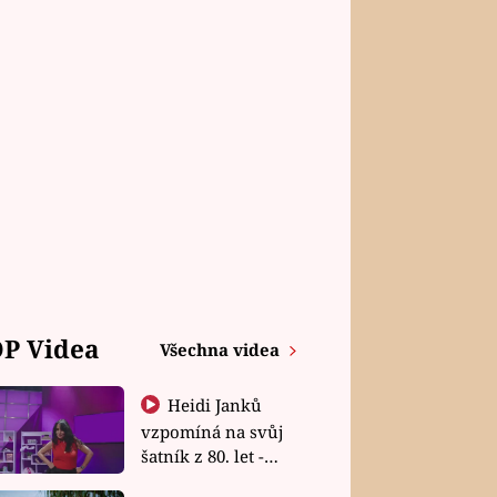
P Videa
Všechna videa
Heidi Janků
vzpomíná na svůj
šatník z 80. let -
Shopaholičky