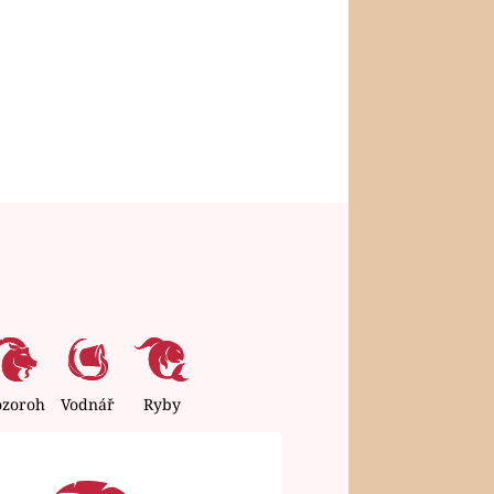
ozoroh
Vodnář
Ryby