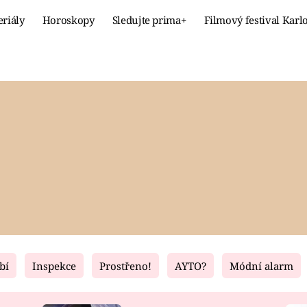
eriály
Horoskopy
Sledujte prima+
Filmový festival Karl
Celebrity
Recept
MÓDA A KRÁSA
HLAVNÍ JÍ
VZTAHY A SEX
SLADKÉ
PRIMA MAMINKA
ZDRAVÉ
bí
Inspekce
Prostřeno!
AYTO?
Módní alarm
Fresh
Living
RECEPTY
BYDLENÍ