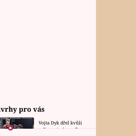
vrhy pro vás
Vojta Dyk dřel kvůli
roli mezi zápasníky.
Minutovou scénu jel