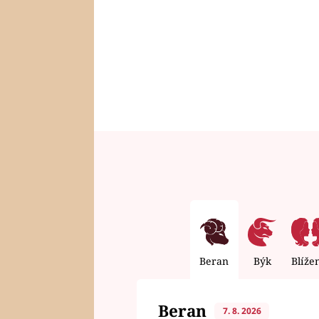
Beran
Býk
Blíže
Beran
7. 8. 2026