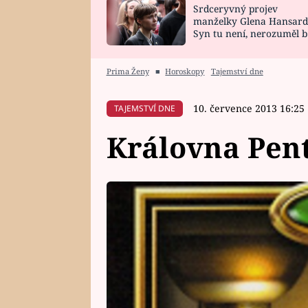
Srdceryvný projev
SNÁŘ
CELEBRITY
manželky Glena Hansard
Syn tu není, nerozuměl b
HOROSKOP NA
VAŘENÍ
tomu, vysvětlila
ROK 2023
Prima Ženy
■
Horoskopy
Tajemství dne
10. července 2013 16:25
TAJEMSTVÍ DNE
Královna Pen