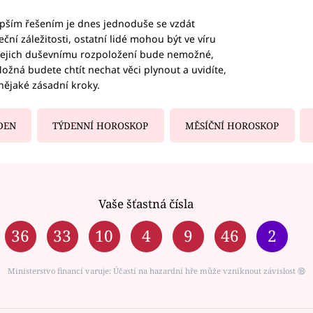
epším řešením je dnes jednoduše se vzdát
ční záležitosti, ostatní lidé mohou být ve víru
b jejich duševnímu rozpoložení bude nemožné,
ožná budete chtít nechat věci plynout a uvidíte,
nějaké zásadní kroky.
DEN
TÝDENNÍ HOROSKOP
MĚSÍČNÍ HOROSKOP
Vaše šťastná čísla
36
33
10
4
9
46
2
Ministerstvo financí varuje: Účastí na hazardní hře může vzniknout závislost ⑱