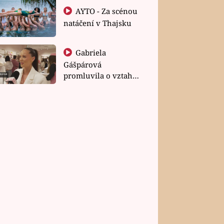
AYTO - Za scénou
natáčení v Thajsku
Gabriela
Gášpárová
promluvila o vztahu
a zakládání rodiny