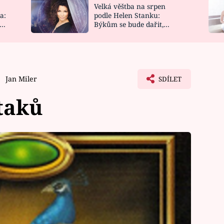
Velká věštba na srpen
NOVINKY
ZAHRADA
a:
podle Helen Stanku:
y
Býkům se bude dařit,
VIDEORECEPTY
DESIGN
Vodnáře čeká jízda
Jan Miler
SDÍLET
taků