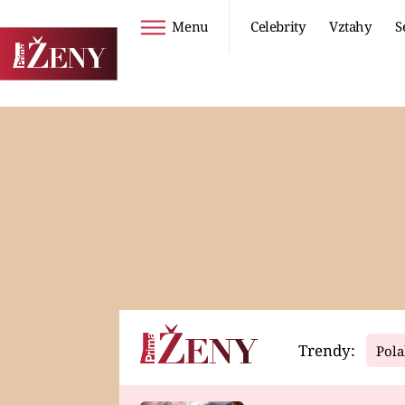
Menu
Celebrity
Vztahy
S
Seriály
Životní styl
ZOO
DIETY A HUBNUTÍ
PROSTŘENO!
CESTOVÁNÍ A
DOVOLENÁ
DUCH
ZDRAVÍ
Trendy:
Pola
Horoskopy
Video
ASTROČLÁNKY
SERIÁLY