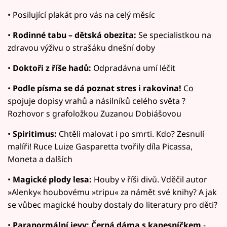
• Posilující plakát pro vás na celý měsíc
•
Rodinné tabu – dětská obezita:
Se specialistkou na
zdravou výživu o strašáku dnešní doby
•
Doktoři z říše hadů:
Odpradávna umí léčit
•
Podle písma se dá poznat stres i rakovina!
Co
spojuje dopisy vrahů a násilníků celého světa ?
Rozhovor s grafoložkou Zuzanou Dobiášovou
•
Spiritimus:
Chtěli malovat i po smrti. Kdo? Zesnulí
malíři! Ruce Luize Gasparetta tvořily díla Picassa,
Moneta a dalších
•
Magické plody lesa:
Houby v říši divů. Vděčil autor
»Alenky« houbovému »tripu« za námět své knihy? A jak
se vůbec magické houby dostaly do literatury pro děti?
•
Paranormální jevy: Černá dáma s kapesníčkem
-