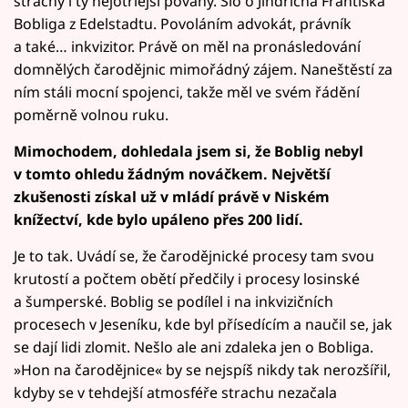
strachy i ty nejotrlejší povahy. Šlo o Jindřicha Františka
Bobliga z Edelstadtu. Povoláním advokát, právník
a také… inkvizitor. Právě on měl na pronásledování
domnělých čarodějnic mimořádný zájem. Naneštěstí za
ním stáli mocní spojenci, takže měl ve svém řádění
poměrně volnou ruku.
Mimochodem, dohledala jsem si, že Boblig nebyl
v tomto ohledu žádným nováčkem. Největší
zkušenosti získal už v mládí právě v Niském
knížectví, kde bylo upáleno přes 200 lidí.
Je to tak. Uvádí se, že čarodějnické procesy tam svou
krutostí a počtem obětí předčily i procesy losinské
a šumperské. Boblig se podílel i na inkvizičních
procesech v Jeseníku, kde byl přísedícím a naučil se, jak
se dají lidi zlomit. Nešlo ale ani zdaleka jen o Bobliga.
»Hon na čarodějnice« by se nejspíš nikdy tak nerozšířil,
kdyby se v tehdejší atmosféře strachu nezačala