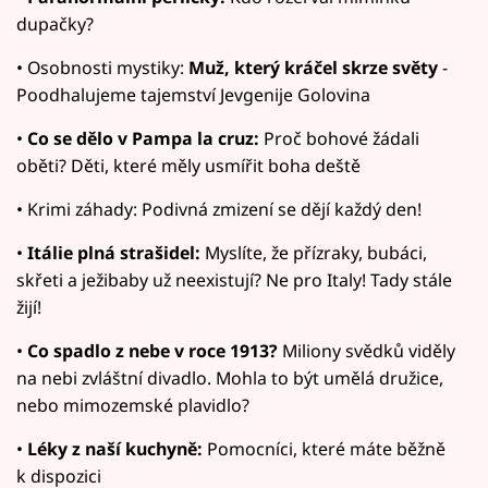
dupačky?
• Osobnosti mystiky:
Muž, který kráčel skrze světy
-
Poodhalujeme tajemství Jevgenije Golovina
•
Co se dělo v Pampa la cruz:
Proč bohové žádali
oběti? Děti, které měly usmířit boha deště
• Krimi záhady: Podivná zmizení se dějí každý den!
•
Itálie plná strašidel:
Myslíte, že přízraky, bubáci,
skřeti a ježibaby už neexistují? Ne pro Italy! Tady stále
žijí!
•
Co spadlo z nebe v roce 1913?
Miliony svědků viděly
na nebi zvláštní divadlo. Mohla to být umělá družice,
nebo mimozemské plavidlo?
•
Léky z naší kuchyně:
Pomocníci, které máte běžně
k dispozici