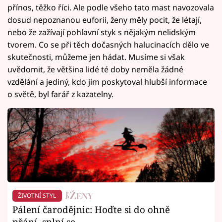
přínos, těžko říci. Ale podle všeho tato mast navozovala
dosud nepoznanou euforii, ženy měly pocit, že létají,
nebo že zažívají pohlavní styk s nějakým nelidským
tvorem. Co se při těch dočasných halucinacích dělo ve
skutečnosti, můžeme jen hádat. Musíme si však
uvědomit, že většina lidé té doby neměla žádné
vzdělání a jediný, kdo jim poskytoval hlubší informace
o světě, byl farář z kazatelny.
ŽIVOTNÍ STYL
Pálení čarodějnic: Hoďte si do ohně
přání, splní se