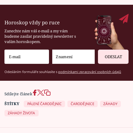
Horoskop vždy po ruce
Zanechte nám váš e-mail a my vám
budeme zasílat pravidelný newsletter s
vaším horoskopem.
ODESLAT
Odesláním formuláře souhlasíte s
podmínkami zpracování osobních údajů
Sdílejte článek
ŠTÍTKY
PÁLENÍ ČARODĚJNIC
ČARODĚJNICE
ZÁHADY
ZÁHADY ŽIVOTA