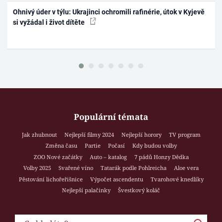
Ohnivý úder v týlu: Ukrajinci ochromili rafinérie, útok v Kyjevě
si vyžádal i život dítěte
Populární témata
Jak zhubnout
Nejlepší filmy 2024
Nejlepší horory
TV program
Změna času
Partie
Počasí
Kdy budou volby
ZOO Nové začátky
Auto – katalog
7 pádů Honzy Dědka
Volby 2025
Svařené víno
Tatarák podle Pohlreicha
Aloe vera
Pěstování lichořeřišnice
Výpočet ascendentu
Tvarohové knedlíky
Nejlepší palačinky
Švestkový koláč