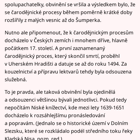
spolupachatelky, obvinění se vršila a výsledkem bylo, že
se čarodějnické procesy během poměrně krátké doby
rozšířily z malých vesnic až do Šumperka.
Nutno ale připomenout, že k čarodějnickým procesům
docházelo v Českých zemích i mnohem dříve, hlavně
počátkem 17. století. A první zaznamenaný
čarodějnický proces, který skončil smrtí, proběhl
v Uherském Hradišti a datuje se až do roku 1494. Za
kouzelnictví a přípravu lektvarů tehdy byla odsouzena
služebná.
To je pravda, ale taková obvinění byla ojedinělá
a odsouzenci většinou bývali jednotlivci. Pokud tedy
nepočítám Niské knížectví, kde mezi lety 1639-1651
docházelo k rozsáhlejšímu pronásledování
a popravám. (Jednalo se o historické území v Dolním
Slezsku, které se rozkládalo podél středního toku řeky
Kladská Nisa, pozn. red.)