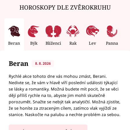
HOROSKOPY DLE ZVĚROKRUHU
Beran
Býk
Blíženci
Rak
Lev
Panna
V
Beran
8. 8. 2026
Rychlé akce tohoto dne vás mohou zmást, Berani.
Nedivte se, že vám v hlavě víří poslední události týkající
se lásky a romantiky. Možná budete mít pocit, že se věci
dějí příliš rychle na to, abyste jim mohli skutečně
porozumět. Snažte se nebýt tak analytičtí. Možná zjistíte,
že se honíte za ztraceným cílem, zatímco vlak vyjíždí ze
stanice. Naskočte na palubu a nechte problém za sebou.