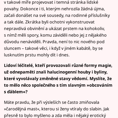
v takové míře projevovat i temná stránka lidské
povahy. Dokonce i ti, kterým nehrozila žádná újma,
začali donášet na své sousedy, na rodinné příslušníky
a tak dále. Zkrátka byli ochotni vykonstruovat
nepravdivá obvinění a ukázat prstem na kohokoliv,
s nímž měli spory, komu záviděli nebo jej z nějakého
důvodu nenáviděli. Pravda, není to nic nového pod
sluncem – takové věci, i když v jiném kabátě, by se
lusknutím prstu mohly dít i dnes.
Lidoví léčitelé, kteří provozovali různé formy magie,
už odnepaměti znali halucinogenní houby i byliny,
které vyvolávaly změněné stavy vědomí. Myslíte, že
to mělo něco společného s tím slavným »obcováním
s ďáblem«?
Máte pravdu, že při výsleších se často zmiňovala
»čarodějná mast«, kterou si ženy vtíraly do slabin. Jak
přesně to bylo myšleno a zda měla i nějaký erotický