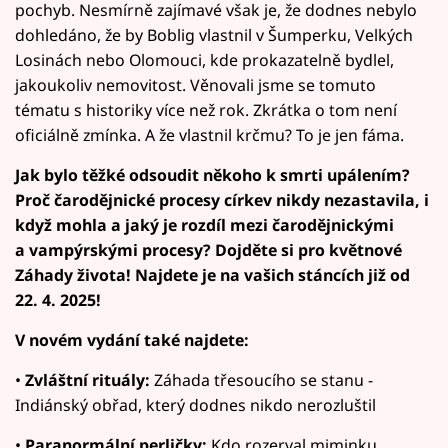
pochyb. Nesmírně zajímavé však je, že dodnes nebylo
dohledáno, že by Boblig vlastnil v Šumperku, Velkých
Losinách nebo Olomouci, kde prokazatelně bydlel,
jakoukoliv nemovitost. Věnovali jsme se tomuto
tématu s historiky více než rok. Zkrátka o tom není
oficiálně zmínka. A že vlastnil krčmu? To je jen fáma.
Jak bylo těžké odsoudit někoho k smrti upálením?
Proč čarodějnické procesy církev nikdy nezastavila, i
když mohla a jaký je rozdíl mezi čarodějnickými
a vampýrskými procesy? Dojděte si pro květnové
Záhady života! Najdete je na vašich stáncích již od
22. 4. 2025!
V novém vydání také najdete:
•
Zvláštní rituály:
Záhada třesoucího se stanu -
Indiánský obřad, který dodnes nikdo nerozluštil
•
Paranormální perličky:
Kdo rozerval miminku