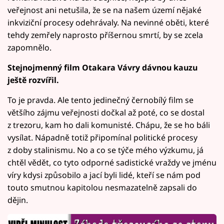
veřejnost ani netušila, že se na našem území nějaké
inkviziční procesy odehrávaly. Na nevinné oběti, které
tehdy zemřely naprosto příšernou smrtí, by se zcela
zapomnělo.
Stejnojmenný film Otakara Vávry dávnou kauzu
ještě rozvířil.
To je pravda. Ale tento jedinečný černobílý film se
většího zájmu veřejnosti dočkal až poté, co se dostal
z trezoru, kam ho dali komunisté. Chápu, že se ho báli
vysílat. Nápadně totiž připomínal politické procesy
z doby stalinismu. No a co se týče mého výzkumu, já
chtěl vědět, co tyto odporné sadistické vraždy ve jménu
víry kdysi způsobilo a jací byli lidé, kteří se nám pod
touto smutnou kapitolou nesmazatelně zapsali do
dějin.