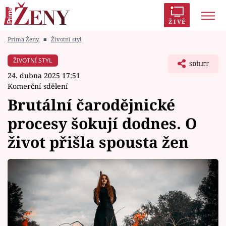
ŽIVĚ
Prima Ženy
■
Životní styl
Trendy:
Polabí
Inspekce
Prostřeno!
AYTO?
ŽIVOTNÍ STYL
SDÍLET
Módní alarm
Zrádci
Proměny
24. dubna 2025 17:51
Komerční sdělení
Brutální čarodějnické
procesy šokují dodnes. O
Témata
život přišla spousta žen
Celebrity
Vztahy
Seriály