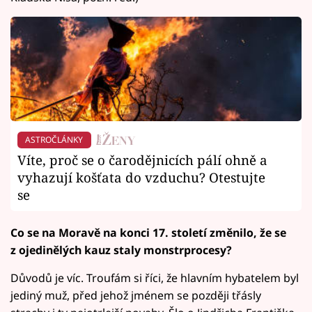
ASTROČLÁNKY
Víte, proč se o čarodějnicích pálí ohně a
vyhazují košťata do vzduchu? Otestujte
se
Co se na Moravě na konci 17. století změnilo, že se
z ojedinělých kauz staly monstrprocesy?
Důvodů je víc. Troufám si říci, že hlavním hybatelem byl
jediný muž, před jehož jménem se později třásly