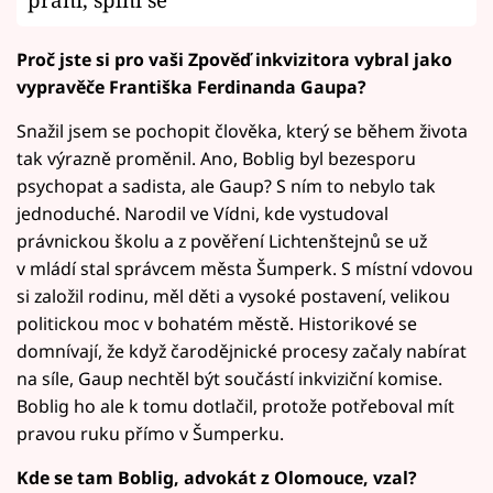
Proč jste si pro vaši Zpověď inkvizitora vybral jako
vypravěče Františka Ferdinanda Gaupa?
Snažil jsem se pochopit člověka, který se během života
tak výrazně proměnil. Ano, Boblig byl bezesporu
psychopat a sadista, ale Gaup? S ním to nebylo tak
jednoduché. Narodil ve Vídni, kde vystudoval
právnickou školu a z pověření Lichtenštejnů se už
v mládí stal správcem města Šumperk. S místní vdovou
si založil rodinu, měl děti a vysoké postavení, velikou
politickou moc v bohatém městě. Historikové se
domnívají, že když čarodějnické procesy začaly nabírat
na síle, Gaup nechtěl být součástí inkviziční komise.
Boblig ho ale k tomu dotlačil, protože potřeboval mít
pravou ruku přímo v Šumperku.
Kde se tam Boblig, advokát z Olomouce, vzal?