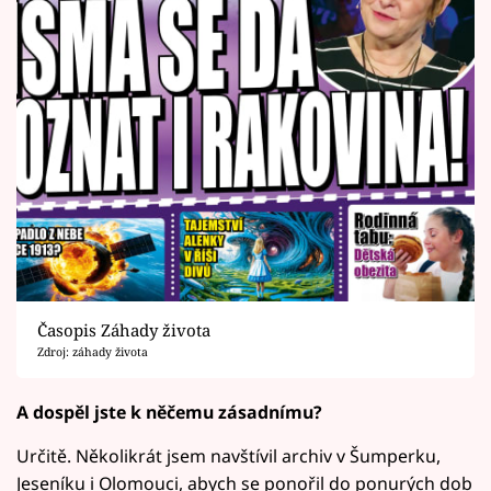
Časopis Záhady života
Zdroj: záhady života
A dospěl jste k něčemu zásadnímu?
Určitě. Několikrát jsem navštívil archiv v Šumperku,
Jeseníku i Olomouci, abych se ponořil do ponurých dob