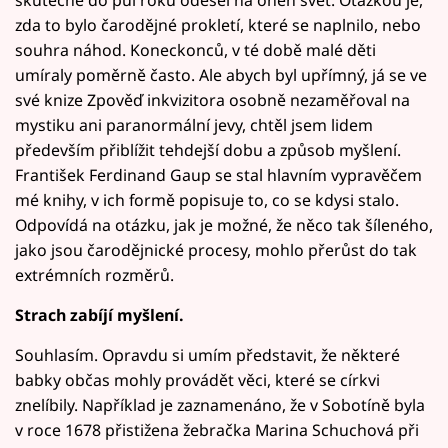
zda to bylo čarodějné prokletí, které se naplnilo, nebo
souhra náhod. Koneckonců, v té době malé děti
umíraly poměrně často. Ale abych byl upřímný, já se ve
své knize Zpověď inkvizitora osobně nezaměřoval na
mystiku ani paranormální jevy, chtěl jsem lidem
především přiblížit tehdejší dobu a způsob myšlení.
František Ferdinand Gaup se stal hlavním vypravěčem
mé knihy, v ich formě popisuje to, co se kdysi stalo.
Odpovídá na otázku, jak je možné, že něco tak šíleného,
jako jsou čarodějnické procesy, mohlo přerůst do tak
extrémních rozměrů.
Strach zabíjí myšlení.
Souhlasím. Opravdu si umím představit, že některé
babky občas mohly provádět věci, které se církvi
znelíbily. Například je zaznamenáno, že v Sobotíně byla
v roce 1678 přistižena žebračka Marina Schuchová při