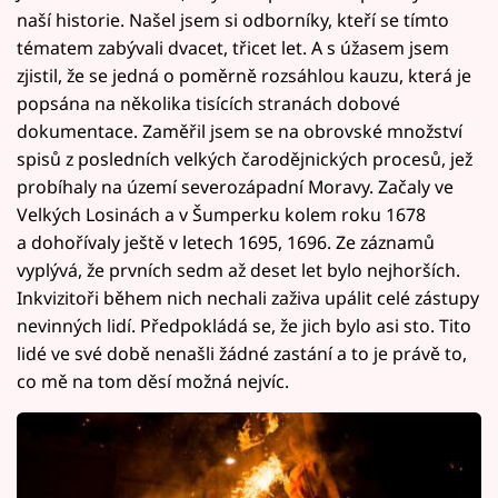
naší historie. Našel jsem si odborníky, kteří se tímto
tématem zabývali dvacet, třicet let. A s úžasem jsem
zjistil, že se jedná o poměrně rozsáhlou kauzu, která je
popsána na několika tisících stranách dobové
dokumentace. Zaměřil jsem se na obrovské množství
spisů z posledních velkých čarodějnických procesů, jež
probíhaly na území severozápadní Moravy. Začaly ve
Velkých Losinách a v Šumperku kolem roku 1678
a dohořívaly ještě v letech 1695, 1696. Ze záznamů
vyplývá, že prvních sedm až deset let bylo nejhorších.
Inkvizitoři během nich nechali zaživa upálit celé zástupy
nevinných lidí. Předpokládá se, že jich bylo asi sto. Tito
lidé ve své době nenašli žádné zastání a to je právě to,
co mě na tom děsí možná nejvíc.