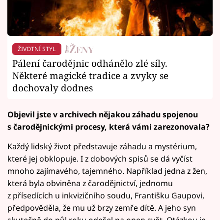
ŽIVOTNÍ STYL
Pálení čarodějnic odhánělo zlé síly.
Některé magické tradice a zvyky se
dochovaly dodnes
Objevil jste v archivech nějakou záhadu spojenou
s čarodějnickými procesy, která vámi zarezonovala?
Každý lidský život představuje záhadu a mystérium,
které jej obklopuje. I z dobových spisů se dá vyčíst
mnoho zajímavého, tajemného. Například jedna z žen,
která byla obviněna z čarodějnictví, jednomu
z přísedících u inkvizičního soudu, Františku Gaupovi,
předpověděla, že mu už brzy zemře dítě. A jeho syn
skutečně do půl roku odešel na onen svět. Otázkou je,