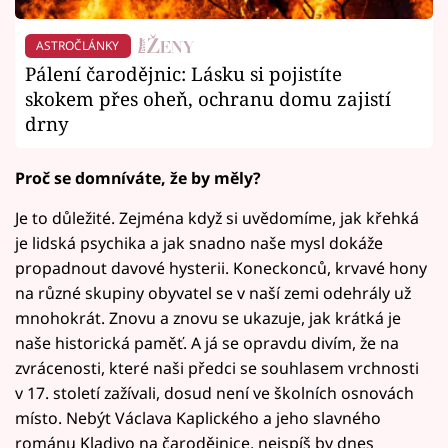
ASTROČLÁNKY
Pálení čarodějnic: Lásku si pojistíte
skokem přes oheň, ochranu domu zajistí
drny
Proč se domníváte, že by měly?
Je to důležité. Zejména když si uvědomíme, jak křehká
je lidská psychika a jak snadno naše mysl dokáže
propadnout davové hysterii. Koneckonců, krvavé hony
na různé skupiny obyvatel se v naší zemi odehrály už
mnohokrát. Znovu a znovu se ukazuje, jak krátká je
naše historická paměť. A já se opravdu divím, že na
zvrácenosti, které naši předci se souhlasem vrchnosti
v 17. století zažívali, dosud není ve školních osnovách
místo. Nebýt Václava Kaplického a jeho slavného
románu Kladivo na čarodějnice, nejspíš by dnes