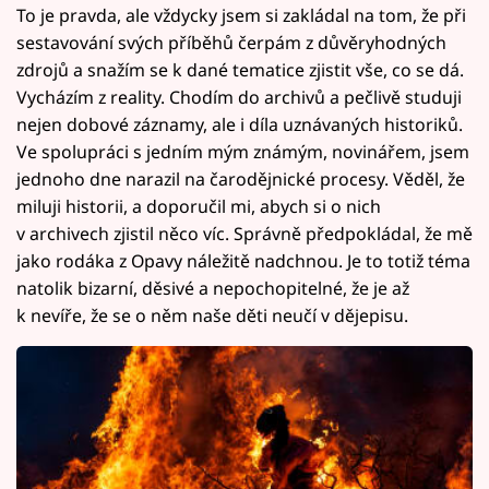
To je pravda, ale vždycky jsem si zakládal na tom, že při
sestavování svých příběhů čerpám z důvěryhodných
zdrojů a snažím se k dané tematice zjistit vše, co se dá.
Vycházím z reality. Chodím do archivů a pečlivě studuji
nejen dobové záznamy, ale i díla uznávaných historiků.
Ve spolupráci s jedním mým známým, novinářem, jsem
jednoho dne narazil na čarodějnické procesy. Věděl, že
miluji historii, a doporučil mi, abych si o nich
v archivech zjistil něco víc. Správně předpokládal, že mě
jako rodáka z Opavy náležitě nadchnou. Je to totiž téma
natolik bizarní, děsivé a nepochopitelné, že je až
k nevíře, že se o něm naše děti neučí v dějepisu.