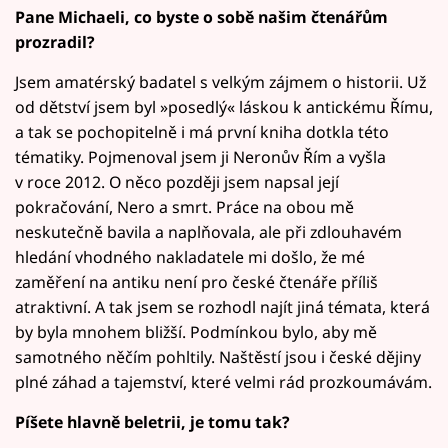
Pane Michaeli, co byste o sobě našim čtenářům
prozradil?
Jsem amatérský badatel s velkým zájmem o historii. Už
od dětství jsem byl »posedlý« láskou k antickému Římu,
a tak se pochopitelně i má první kniha dotkla této
tématiky. Pojmenoval jsem ji Neronův Řím a vyšla
v roce 2012. O něco později jsem napsal její
pokračování, Nero a smrt. Práce na obou mě
neskutečně bavila a naplňovala, ale při zdlouhavém
hledání vhodného nakladatele mi došlo, že mé
zaměření na antiku není pro české čtenáře příliš
atraktivní. A tak jsem se rozhodl najít jiná témata, která
by byla mnohem bližší. Podmínkou bylo, aby mě
samotného něčím pohltily. Naštěstí jsou i české dějiny
plné záhad a tajemství, které velmi rád prozkoumávám.
Píšete hlavně beletrii, je tomu tak?