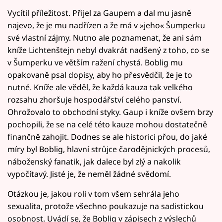
Vycítil příležitost. Přijel za Gaupem a dal mu jasně
najevo, že je mu nadřízen a že má v »jeho« Šumperku
své vlastní zájmy. Nutno ale poznamenat, že ani sám
kníže Lichtenštejn nebyl dvakrát nadšený z toho, co se
v Šumperku ve větším ražení chystá. Boblig mu
opakovaně psal dopisy, aby ho přesvědčil, že je to
nutné. Kníže ale věděl, že každá kauza tak velkého
rozsahu zhoršuje hospodářství celého panství.
Ohrožovalo to obchodní styky. Gaup i kníže ovšem brzy
pochopili, že se na celé této kauze mohou dostatečně
finančně zahojit. Dodnes se ale historici přou, do jaké
míry byl Boblig, hlavní strůjce čarodějnických procesů,
náboženský fanatik, jak dalece byl zlý a nakolik
vypočítavý. Jisté je, že neměl žádné svědomí.
Otázkou je, jakou roli v tom všem sehrála jeho
sexualita, protože všechno poukazuje na sadistickou
osobnost. Uvádí se, že Boblig v zápisech z výslechů