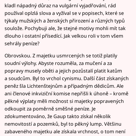
kladl nápadný důraz na vulgární vyjadřování, rád
používal oplzlá slova a vyžíval se v popisech, které se
týkaly mužských a ženských přirození a různých typů
soulože. Pochybuji ale, že stejné motivy mohli mít tak
dlouho i ostatní přísedící. Jak velkou roli v tom všem
sehrály peníze?
Obrovskou. Z majetku usmrcených se totiž platily
soudní výlohy. Abyste rozuměla, za mučení a za
popravy musely oběti a jejich pozůstalí platit katům
a soudcům. Byl to vrchol cynismu. Další část získaných
peněz šla Lichtenštejnům a případným dědicům. Ale
ani členové inkviziční komise nepřišli k úhoně – kromě
pěkné výplaty měli možnost si majetky popravených
odkoupit za poměrně směšné peníze. Je
zdokumentováno, že Gaup takto získal několik
nemovitostí a pozemků, byl to pěkný lump. Většinu
zabaveného majetku ale získala vrchnost, o tom není