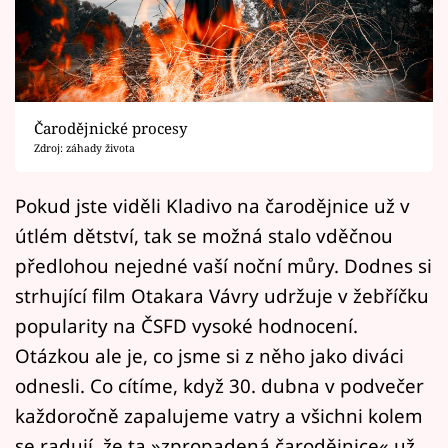
Horoskopy
Sledujte prima+
Filmový festival Karlovy Vary
Čarodějnické procesy
Pořady
Zdroj: záhady života
Mámy sobě
Pokud jste viděli Kladivo na čarodějnice už v
útlém dětství, tak se možná stalo vděčnou
Přihlášení
předlohou nejedné vaší noční můry. Dodnes si
strhující film Otakara Vávry udržuje v žebříčku
popularity na ČSFD vysoké hodnocení.
Sledujte nás
Otázkou ale je, co jsme si z něho jako diváci
odnesli. Co cítíme, když 30. dubna v podvečer
každoročně zapalujeme vatry a všichni kolem
se radují, že ta »zpropadená čarodějnice« už