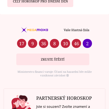
CELÝ HOROSKOP PRO DNEŠNÍ DEN
Vaše šťastná čísla
17
9
36
8
10
46
2
ZKUSTE ŠTĚSTÍ
Ministerstvo financí varuje: Účastí na hazardní hře může
vzniknout závislost ⑱
PARTNERSKÝ HOROSKOP
Jste si souzení? Zvolte znamení a