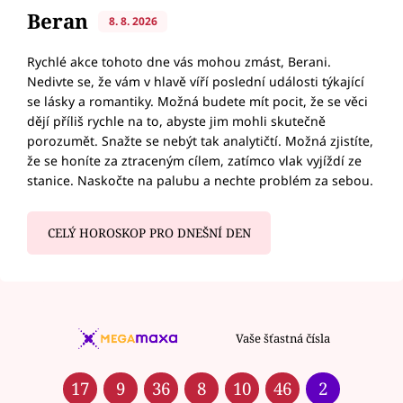
Beran
8. 8. 2026
Rychlé akce tohoto dne vás mohou zmást, Berani.
Nedivte se, že vám v hlavě víří poslední události týkající
se lásky a romantiky. Možná budete mít pocit, že se věci
dějí příliš rychle na to, abyste jim mohli skutečně
porozumět. Snažte se nebýt tak analytičtí. Možná zjistíte,
že se honíte za ztraceným cílem, zatímco vlak vyjíždí ze
stanice. Naskočte na palubu a nechte problém za sebou.
CELÝ HOROSKOP PRO DNEŠNÍ DEN
Vaše šťastná čísla
17
9
36
8
10
46
2