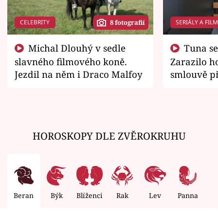
CELEBRITY
SERIÁLY A FIL
8 fotografií
Michal Dlouhý v sedle
Tuna se chtěl vrátit domů.
slavného filmového koně.
Zarazilo ho
Jezdil na něm i Draco Malfoy
smlouvě př
zemřít
HOROSKOPY DLE ZVĚROKRUHU
Beran
Býk
Blíženci
Rak
Lev
Panna
V