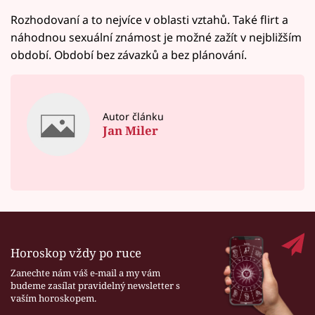
Rozhodovaní a to nejvíce v oblasti vztahů. Také flirt a
náhodnou sexuální známost je možné zažít v nejbližším
období. Období bez závazků a bez plánování.
Autor článku
Jan Miler
Horoskop vždy po ruce
Zanechte nám váš e-mail a my vám
budeme zasílat pravidelný newsletter s
vaším horoskopem.