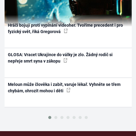
Hráči bojují proti vypínání videoher. Tvoříme precedent i pro
fyzický svět, říká Gregorová
GLOSA: Vracet Ukrajince do války je zlo. Žádný rodič si
nepřeje smrt syna v zákopu
Meloun může člověka i zabít, varuje lékař. Vyhněte se třem
chybám, ohrozit mohou i děti