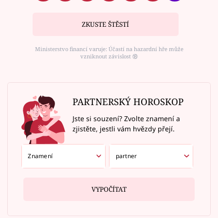
ZKUSTE ŠTĚSTÍ
Ministerstvo financí varuje: Účastí na hazardní hře může
vzniknout závislost ⑱
PARTNERSKÝ HOROSKOP
Jste si souzení? Zvolte znamení a
zjistěte, jestli vám hvězdy přejí.
VYPOČÍTAT