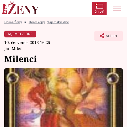
ŽIVĚ
Prima Ženy
■
Horoskopy
Tajemství dne
Trendy:
Polabí
Inspekce
Prostřeno!
AYTO?
TAJEMSTVÍ DNE
SDÍLET
Módní alarm
Zrádci
Proměny
10. července 2013 16:25
Jan Miler
Milenci
Témata
Celebrity
Vztahy
Seriály