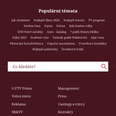
Populární témata
Jak zhubnout
Nejlepší filmy 2024
Nejlepší horory
TV program
Změna času
Partie
Počasí
Kdy budou volby
ZOO Nové začátky
Auto – katalog
7 pádů Honzy Dědka
Volby 2025
Svařené víno
Tatarák podle Pohlreicha
Aloe vera
Pěstování lichořeřišnice
Výpočet ascendentu
Tvarohové knedlíky
Nejlepší palačinky
Švestkový koláč
O FTV Prima
Management
Volná místa
Press
Reklama
Castingy a výzvy
HbbTV
Kontakty