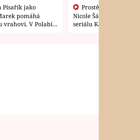
Prostě si o to řekla! Takhle
Marek pomáhá
Nicole Šáchová získala r
 vrahovi. V Polabí
seriálu Kamarádi
osti