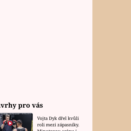
vrhy pro vás
Vojta Dyk dřel kvůli
roli mezi zápasníky.
Minutovou scénu jel