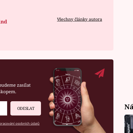
Všechny články autora
ind
budeme zasílat
oskopem.
Ná
ODESLAT
racování osobních údajů