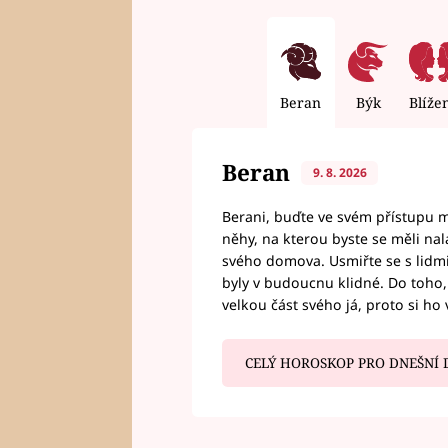
Beran
Býk
Blíže
Beran
9. 8. 2026
Berani, buďte ve svém přístupu mí
něhy, na kterou byste se měli nala
svého domova. Usmiřte se s lidmi,
byly v budoucnu klidné. Do toho, 
velkou část svého já, proto si ho 
CELÝ HOROSKOP PRO DNEŠNÍ 