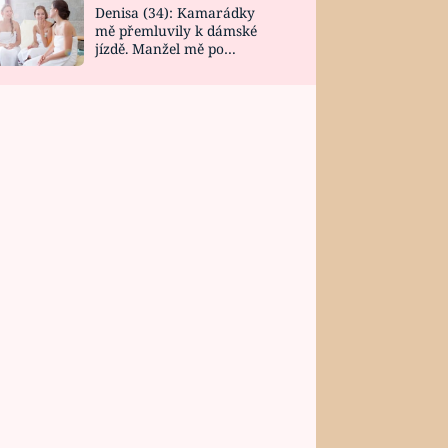
Denisa (34): Kamarádky
mě přemluvily k dámské
jízdě. Manžel mě po
návratu zaskočil