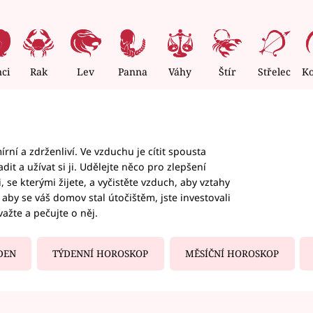
nci
Rak
Lev
Panna
Váhy
Štír
Střelec
K
rní a zdrženliví. Ve vzduchu je cítit spousta
dit a užívat si ji. Udělejte něco pro zlepšení
 se kterými žijete, a vyčistěte vzduch, aby vztahy
aby se váš domov stal útočištěm, jste investovali
važte a pečujte o něj.
DEN
TÝDENNÍ HOROSKOP
MĚSÍČNÍ HOROSKOP