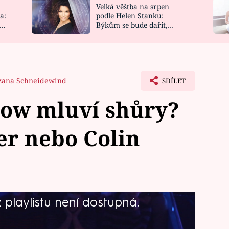
Velká věštba na srpen
NOVINKY
ZAHRADA
a:
podle Helen Stanku:
y
Býkům se bude dařit,
VIDEORECEPTY
DESIGN
Vodnáře čeká jízda
zana Schneidewind
SDÍLET
how mluví shůry?
er nebo Colin
playlistu není dostupná.
 show koriguje tajemný hlas shůry.
řádně. Už víte? Ano, je to hlas herce