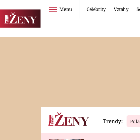
Menu
Celebrity
Vztahy
S
Seriály
Životní styl
ZOO
DIETY A HUBNUTÍ
PROSTŘENO!
CESTOVÁNÍ A
DOVOLENÁ
DUCH
ZDRAVÍ
Trendy:
Pola
Horoskopy
Video
ASTROČLÁNKY
SERIÁLY