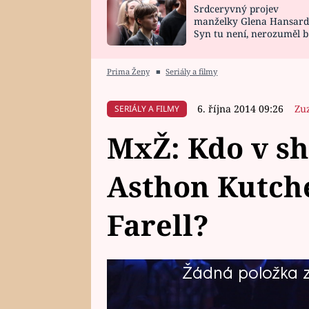
Srdceryvný projev
SNÁŘ
CELEBRITY
manželky Glena Hansard
Syn tu není, nerozuměl b
HOROSKOP NA
VAŘENÍ
tomu, vysvětlila
ROK 2023
Prima Ženy
■
Seriály a filmy
6. října 2014 09:26
Zu
SERIÁLY A FILMY
MxŽ: Kdo v s
Asthon Kutch
Farell?
Žádná položka z 
Určitě jste si všimli, že sobotní
Komu patří? Zaposlouchejte se po