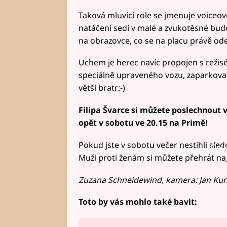
Taková mluvící role se jmenuje voiceov
natáčení sedí v malé a zvukotěsné budc
na obrazovce, co se na placu právě od
Uchem je herec navíc propojen s režisé
speciálně upraveného vozu, zaparkovan
větší bratr:-)
Filipa Švarce si můžete poslechnout 
opět v sobotu ve 20.15 na Primě!
Pokud jste v sobotu večer nestihli sledo
Fai
Muži proti ženám si můžete přehrát na
Zuzana Schneidewind, kamera: Jan Ku
Toto by vás mohlo také bavit: