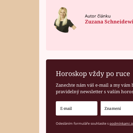
Autor článku
Zuzana Schneidew
Horoskop vždy po ruce
Zanechte nám váš e-mail a my vám 
pravidelný newsletter s vaším hor
Odesláním formuláře souhlasíte s
podmínkami zp