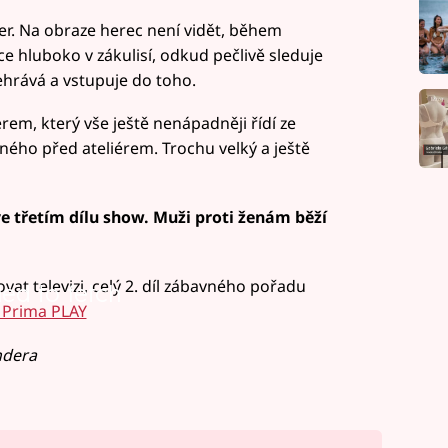
er. Na obraze herec není vidět, během
e hluboko v zákulisí, odkud pečlivě sleduje
ehrává a vstupuje do toho.
rem, který vše ještě nenápadněji řídí ze
ého před ateliérem. Trochu velký a ještě
ve třetím dílu show. Muži proti ženám běží
vat televizi, celý 2. díl zábavného pořadu
led to fetch
Prima PLAY
ndera