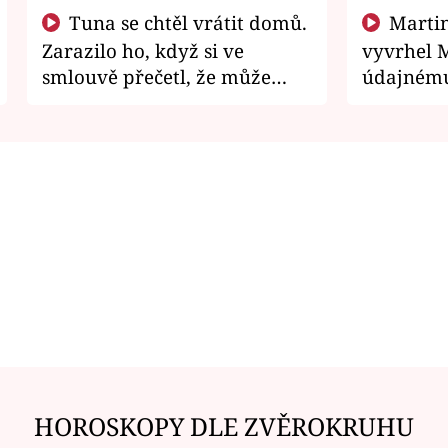
Tuna se chtěl vrátit domů.
Martin Písařík jako
Zarazilo ho, když si ve
vyvrhel 
smlouvě přečetl, že může
údajnému
zemřít
je v nemil
HOROSKOPY DLE ZVĚROKRUHU