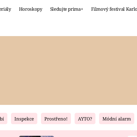
eriály
Horoskopy
Sledujte prima+
Filmový festival Karl
Celebrity
Recept
MÓDA A KRÁSA
HLAVNÍ JÍ
VZTAHY A SEX
SLADKÉ
PRIMA MAMINKA
ZDRAVÉ
bí
Inspekce
Prostřeno!
AYTO?
Módní alarm
Fresh
Living
RECEPTY
BYDLENÍ