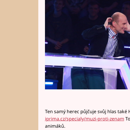
a skvělého dabéra Filipa Švarce.
Ten samý herec půjčuje svůj hlas také 
iprima.cz/specialy/muzi-proti-zenam
To
animáků.