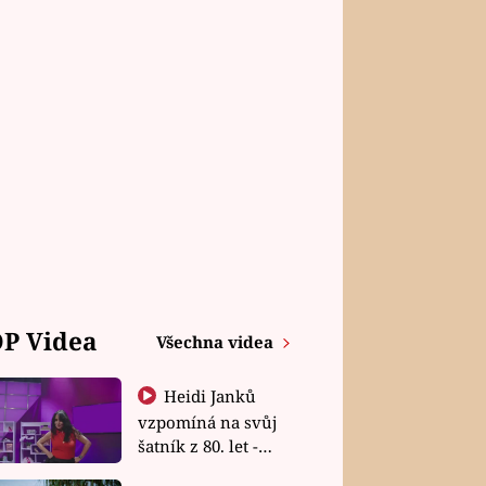
P Videa
Všechna videa
Heidi Janků
vzpomíná na svůj
šatník z 80. let -
Shopaholičky