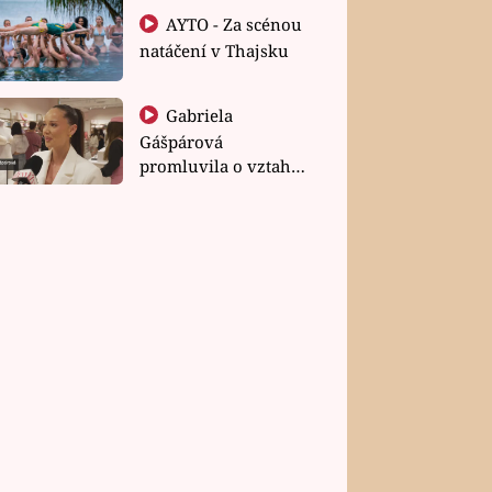
AYTO - Za scénou
natáčení v Thajsku
Gabriela
Gášpárová
promluvila o vztahu
a zakládání rodiny