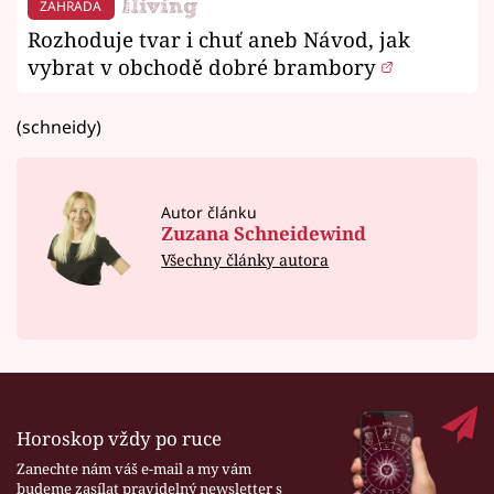
ZAHRADA
Rozhoduje tvar i chuť aneb Návod, jak
vybrat v obchodě dobré brambory
(schneidy)
Autor článku
Zuzana Schneidewind
Všechny články autora
Horoskop vždy po ruce
Zanechte nám váš e-mail a my vám
budeme zasílat pravidelný newsletter s