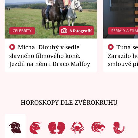
CELEBRITY
SERIÁLY A FIL
8 fotografií
Michal Dlouhý v sedle
Tuna se chtěl vrátit domů.
slavného filmového koně.
Zarazilo ho
Jezdil na něm i Draco Malfoy
smlouvě př
zemřít
HOROSKOPY DLE ZVĚROKRUHU