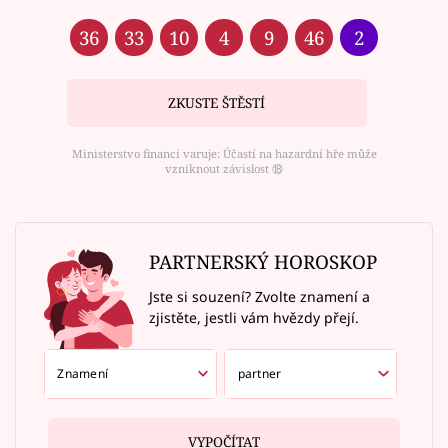
36
33
10
4
9
46
2
ZKUSTE ŠTĚSTÍ
Ministerstvo financí varuje: Účastí na hazardní hře může
vzniknout závislost ⑱
PARTNERSKÝ HOROSKOP
Jste si souzení? Zvolte znamení a
zjistěte, jestli vám hvězdy přejí.
VYPOČÍTAT