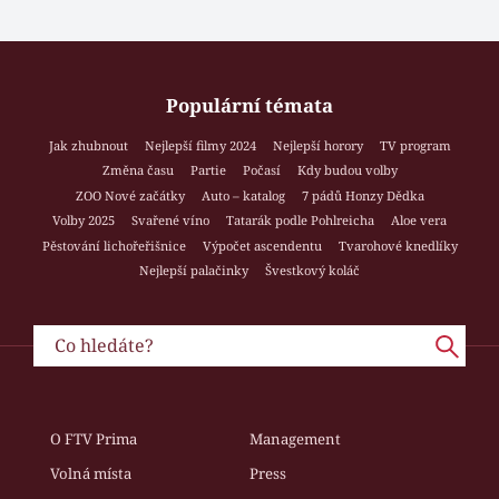
Populární témata
Jak zhubnout
Nejlepší filmy 2024
Nejlepší horory
TV program
Změna času
Partie
Počasí
Kdy budou volby
ZOO Nové začátky
Auto – katalog
7 pádů Honzy Dědka
Volby 2025
Svařené víno
Tatarák podle Pohlreicha
Aloe vera
Pěstování lichořeřišnice
Výpočet ascendentu
Tvarohové knedlíky
Nejlepší palačinky
Švestkový koláč
O FTV Prima
Management
Volná místa
Press