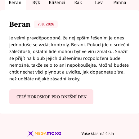
Beran
Býk
Blíženci
Rak
Lev
Panna
V
Beran
7. 8. 2026
Je velmi pravděpodobné, že nejlepším řešením je dnes
jednoduše se vzdát kontroly, Berani. Pokud jde o srdeční
záležitosti, ostatní lidé mohou být ve víru zmatku. Snažit
se přijít na kloub jejich duševnímu rozpoložení bude
nemožné, takže se o to ani nepokoušejte. Možná budete
chtít nechat věci plynout a uvidíte, jak dopadnete zítra,
než uděláte nějaké zásadní kroky.
CELÝ HOROSKOP PRO DNEŠNÍ DEN
Vaše šťastná čísla