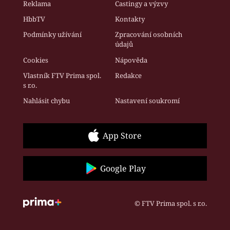
Reklama
Castingy a výzvy
HbbTV
Kontakty
Podmínky užívání
Zpracování osobních
údajů
Cookies
Nápověda
Vlastník FTV Prima spol.
Redakce
s r.o.
Nahlásit chybu
Nastavení soukromí
App Store
Google Play
© FTV Prima spol. s r.o.