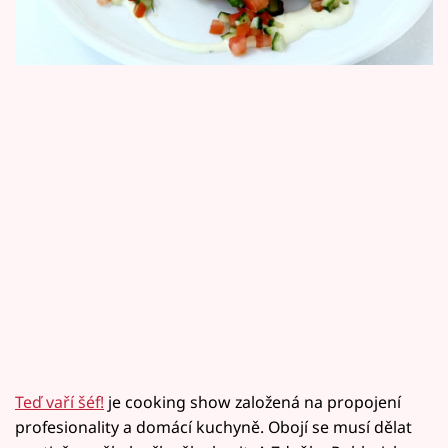
Horoskopy
V úvodním sestřihu uvidíte, co se bude
servírovat.
Sledujte prima+
Filmový festival Karlovy Vary
Pořady
Mámy sobě
Přihlášení
Sledujte nás
Teď vaří šéf!
je cooking show založená na propojení
profesionality a domácí kuchyně. Obojí se musí dělat