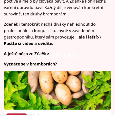
poctivě a mělo by člověka bavit. A Zdeňka Pohlreicha
vaření opravdu baví! Každý díl je věnován konkrétní
surovině, ten druhý bramborám.
Zdeněk i tentokrát nechá diváky nahlédnout do
profesionální a fungující kuchyně v zavedeném
gastropodniku, který sám provozuje....
ale i leští:-)
Pusťte si video a uvidíte.
A ještě něco ze Zdeňka.
Failed to fetch
Vyznáte se v bramborách?