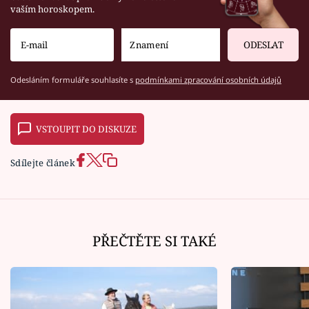
vaším horoskopem.
ODESLAT
Odesláním formuláře souhlasíte s
podmínkami zpracování osobních údajů
VSTOUPIT DO DISKUZE
Sdílejte článek
PŘEČTĚTE SI TAKÉ