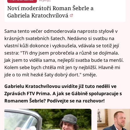
Noví moderátoři Roman Šebrle a
Gabriela Kratochvílová
Sama tento večer odmoderovala naprosto stylově v
krásných svatebních šatech. Nedávno si svatbu na
vlastní kůži dokonce i vyzkoušela, vdávala se totiž její
sestra: "Tři dny jsem probrečela a různě se dojímala.
Jak jsem to viděla sama, nejlepší svatba bude ta menší.
Kolem sebe bych chtěla mít jen ty nejbližší. Hlavně mi
jde o to mít hezké šaty dobrý dort." směje.
Gabrielu Kratochvílovou uvidíte již tuto neděli ve
Zprávách FTV Prima. A jak se Gábině spolupracuje s
Romanem Šebrle? Podívejte se na rozhovor!