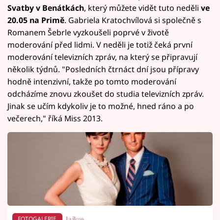
Svatby v Benátkách
, který můžete vidět tuto neděli
ve
20.05 na Primě
. Gabriela Kratochvílová si společně s
Romanem Šebrle vyzkoušeli poprvé v životě
moderování před lidmi. V neděli je totiž čeká první
moderování televizních zpráv, na který se připravují
několik týdnů. "Posledních čtrnáct dní jsou přípravy
hodně intenzivní, takže po tomto moderování
odcházíme znovu zkoušet do studia televizních zpráv.
Jinak se učím kdykoliv je to možné, hned ráno a po
večerech," říká Miss 2013.
FOTOGALERIE