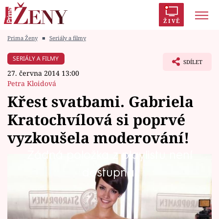
ŽIVĚ
Prima Ženy
■
Seriály a filmy
Trendy:
Polabí
Inspekce
Prostřeno!
AYTO?
SERIÁLY A FILMY
SDÍLET
Módní alarm
Zrádci
Proměny
27. června 2014 13:00
Petra Kloidová
Křest svatbami. Gabriela
Kratochvílová si poprvé
Témata
vyzkoušela moderování!
Celebrity
Žádná položka z playlistu není
Gabriela Kratochvílová si poprvé vyzkoušela
dostupná.
Vztahy
moderování a to rovnou ve svatebních šatech.
Seriály
Opravdový křest ohněm ji s Romanem
Šebrlem čeká již tuto neděli jako novou