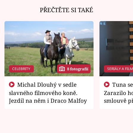
PŘEČTĚTE SI TAKÉ
CELEBRITY
SERIÁLY A FIL
8 fotografií
Michal Dlouhý v sedle
Tuna se chtěl vrátit domů.
slavného filmového koně.
Zarazilo ho
Jezdil na něm i Draco Malfoy
smlouvě př
zemřít