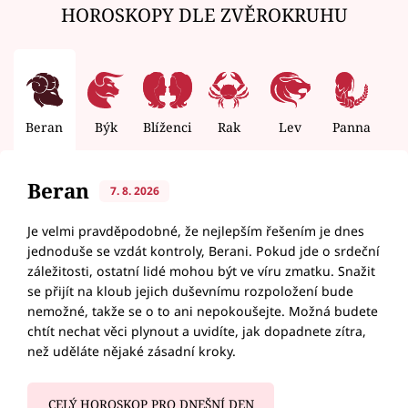
HOROSKOPY DLE ZVĚROKRUHU
Beran
Býk
Blíženci
Rak
Lev
Panna
V
Beran
7. 8. 2026
Je velmi pravděpodobné, že nejlepším řešením je dnes
jednoduše se vzdát kontroly, Berani. Pokud jde o srdeční
záležitosti, ostatní lidé mohou být ve víru zmatku. Snažit
se přijít na kloub jejich duševnímu rozpoložení bude
nemožné, takže se o to ani nepokoušejte. Možná budete
chtít nechat věci plynout a uvidíte, jak dopadnete zítra,
než uděláte nějaké zásadní kroky.
CELÝ HOROSKOP PRO DNEŠNÍ DEN