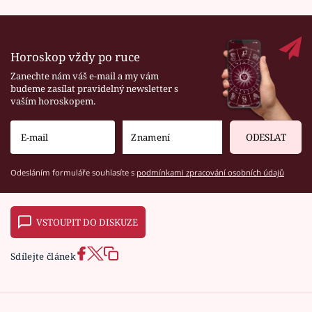
Horoskop vždy po ruce
Zanechte nám váš e-mail a my vám
budeme zasílat pravidelný newsletter s
vaším horoskopem.
ODESLAT
Odesláním formuláře souhlasíte s
podmínkami zpracování osobních údajů
VSTOUPIT DO DISKUZE
Sdílejte článek