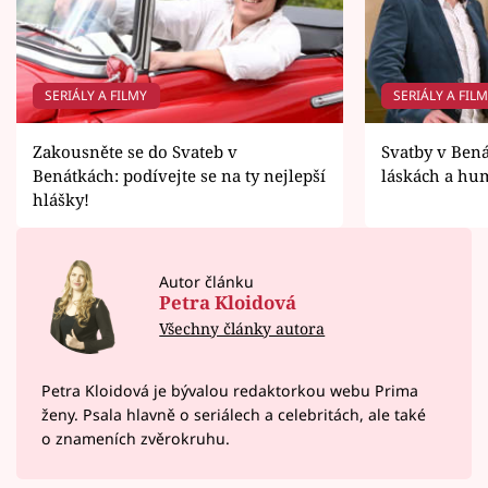
SERIÁLY A FILMY
SERIÁLY A FIL
Zakousněte se do Svateb v
Svatby v Bená
Benátkách: podívejte se na ty nejlepší
láskách a hum
hlášky!
Autor článku
Petra Kloidová
Všechny články autora
Petra Kloidová je bývalou redaktorkou webu Prima
ženy. Psala hlavně o seriálech a celebritách, ale také
o znameních zvěrokruhu.