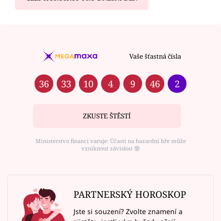
Vaše šťastná čísla
36
33
10
4
9
46
2
ZKUSTE ŠTĚSTÍ
Ministerstvo financí varuje: Účastí na hazardní hře může
vzniknout závislost ⑱
PARTNERSKÝ HOROSKOP
Jste si souzení? Zvolte znamení a