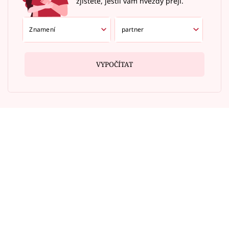
zjistěte, jestli vám hvězdy přejí.
VYPOČÍTAT