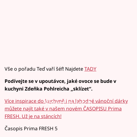
Vše o pořadu Teď vaří šéf! Najdete
TADY
Podívejte se v upoutávce, jaké ovoce se bude v
kuchyni Zdeňka Pohlreicha „sklízet“.
Více inspirace do kuchyně i na lahodné vánoční dárky
Failed to fetch
můžete najít také v našem novém ČASOPISU Prima
FRESH. Už je na stáncích!
Časopis Prima FRESH 5