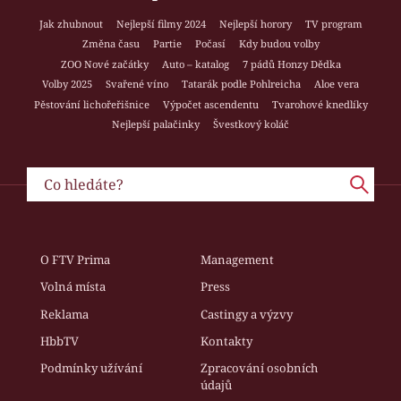
Jak zhubnout
Nejlepší filmy 2024
Nejlepší horory
TV program
Změna času
Partie
Počasí
Kdy budou volby
ZOO Nové začátky
Auto – katalog
7 pádů Honzy Dědka
Volby 2025
Svařené víno
Tatarák podle Pohlreicha
Aloe vera
Pěstování lichořeřišnice
Výpočet ascendentu
Tvarohové knedlíky
Nejlepší palačinky
Švestkový koláč
O FTV Prima
Management
Volná místa
Press
Reklama
Castingy a výzvy
HbbTV
Kontakty
Podmínky užívání
Zpracování osobních
údajů