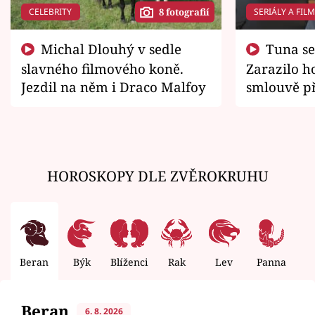
CELEBRITY
SERIÁLY A FIL
8 fotografií
Michal Dlouhý v sedle
Tuna se chtěl vrátit domů.
slavného filmového koně.
Zarazilo ho
Jezdil na něm i Draco Malfoy
smlouvě př
zemřít
HOROSKOPY DLE ZVĚROKRUHU
Beran
Býk
Blíženci
Rak
Lev
Panna
V
Beran
6. 8. 2026