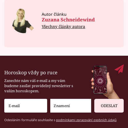
Autor článku
Zuzana Schneidewind
Všechny články autora
Horoskop vždy po ruce
Zanechte nám váš e-mail a my vám
budeme zasílat pravidelný newsletter s
vaším horoskopem.
ODESLAT
Odesláním formuláře souhlasíte s
podmínkami zpracování osobních údajů