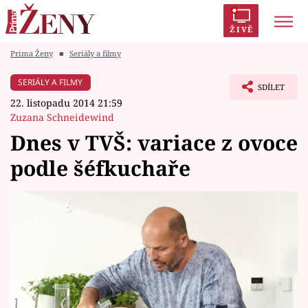
ŽIVĚ
Prima Ženy
■
Seriály a filmy
Trendy:
Polabí
Inspekce
Prostřeno!
AYTO?
SERIÁLY A FILMY
SDÍLET
Módní alarm
Zrádci
Proměny
22. listopadu 2014 21:59
Zuzana Schneidewind
Dnes v TVŠ: variace z ovoce
podle šéfkuchaře
Témata
Celebrity
Vztahy
Seriály