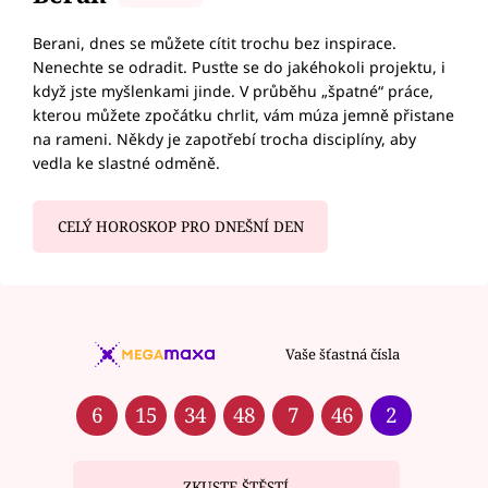
Berani, dnes se můžete cítit trochu bez inspirace.
Nenechte se odradit. Pusťte se do jakéhokoli projektu, i
když jste myšlenkami jinde. V průběhu „špatné“ práce,
kterou můžete zpočátku chrlit, vám múza jemně přistane
na rameni. Někdy je zapotřebí trocha disciplíny, aby
vedla ke slastné odměně.
CELÝ HOROSKOP PRO DNEŠNÍ DEN
Vaše šťastná čísla
6
15
34
48
7
46
2
ZKUSTE ŠTĚSTÍ