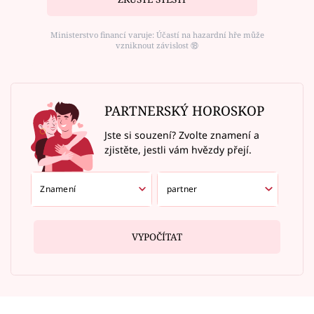
Ministerstvo financí varuje: Účastí na hazardní hře může
vzniknout závislost ⑱
PARTNERSKÝ HOROSKOP
Jste si souzení? Zvolte znamení a
zjistěte, jestli vám hvězdy přejí.
VYPOČÍTAT