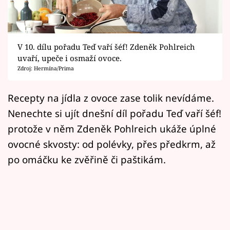
Horoskopy
Sledujte prima+
V 10. dílu pořadu Teď vaří šéf! Zdeněk Pohlreich
Filmový festival Karlovy Vary
uvaří, upeče i osmaží ovoce.
Zdroj: Hermína/Prima
Pořady
Recepty na jídla z ovoce zase tolik nevídáme.
Mámy sobě
Nenechte si ujít dnešní díl pořadu Teď vaří šéf!
protože v něm Zdeněk Pohlreich ukáže úplné
Přihlášení
ovocné skvosty: od polévky, přes předkrm, až
po omáčku ke zvěřině či paštikám.
Sledujte nás