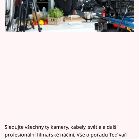
Horoskopy
„málo“ navíc ale na záběrech najdete. Co
třeba?
Sledujte prima+
Filmový festival Karlovy Vary
Pořady
Mámy sobě
Přihlášení
Sledujte nás
Sledujte všechny ty kamery, kabely, světla a další
profesionální filmařské náčiní, Vše o pořadu Teď vaří