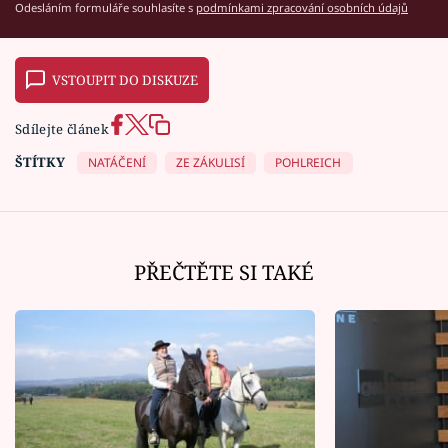
Odesláním formuláře souhlasíte s
podmínkami zpracování osobních údajů
VSTOUPIT DO DISKUZE
Sdílejte článek
ŠTÍTKY
NATÁČENÍ
ZE ZÁKULISÍ
POHLREICH
PŘEČTĚTE SI TAKÉ