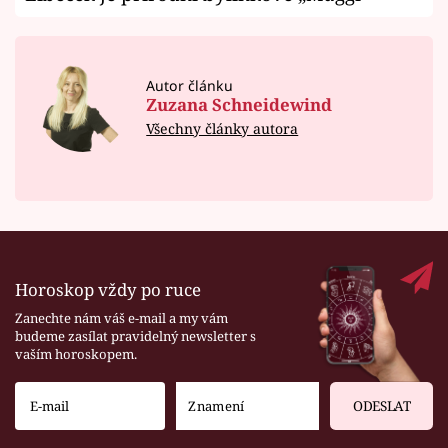
Autor článku
Zuzana Schneidewind
Všechny články autora
Horoskop vždy po ruce
Zanechte nám váš e-mail a my vám
budeme zasílat pravidelný newsletter s
vaším horoskopem.
ODESLAT