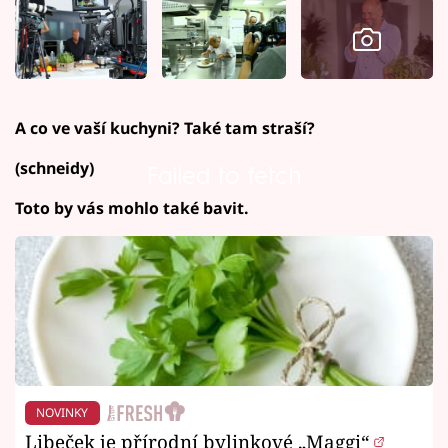
A co ve vaší kuchyni? Také tam straší?
(schneidy)
Failed to fetch
Toto by vás mohlo také bavit.
NOVINKY
Libeček je přírodní bylinkové „Maggi“