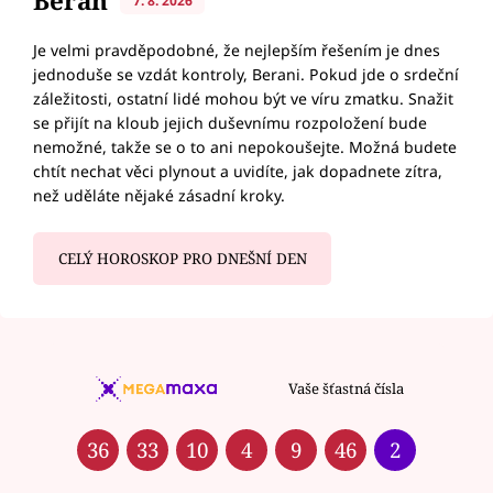
Beran
7. 8. 2026
Je velmi pravděpodobné, že nejlepším řešením je dnes
jednoduše se vzdát kontroly, Berani. Pokud jde o srdeční
záležitosti, ostatní lidé mohou být ve víru zmatku. Snažit
se přijít na kloub jejich duševnímu rozpoložení bude
nemožné, takže se o to ani nepokoušejte. Možná budete
chtít nechat věci plynout a uvidíte, jak dopadnete zítra,
než uděláte nějaké zásadní kroky.
CELÝ HOROSKOP PRO DNEŠNÍ DEN
Vaše šťastná čísla
36
33
10
4
9
46
2