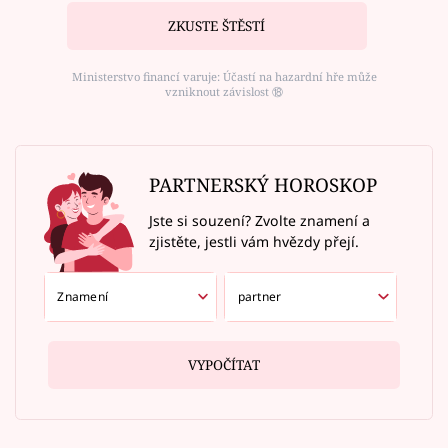
ZKUSTE ŠTĚSTÍ
Ministerstvo financí varuje: Účastí na hazardní hře může
vzniknout závislost ⑱
PARTNERSKÝ HOROSKOP
Jste si souzení? Zvolte znamení a
zjistěte, jestli vám hvězdy přejí.
VYPOČÍTAT