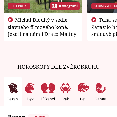
CELEBRITY
SERIÁLY A FIL
8 fotografií
Michal Dlouhý v sedle
Tuna se chtěl vrátit domů.
slavného filmového koně.
Zarazilo ho
Jezdil na něm i Draco Malfoy
smlouvě př
zemřít
HOROSKOPY DLE ZVĚROKRUHU
Beran
Býk
Blíženci
Rak
Lev
Panna
V