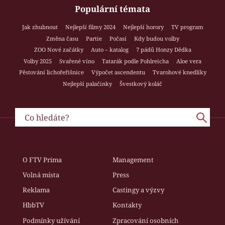
Populární témata
Jak zhubnout
Nejlepší filmy 2024
Nejlepší horory
TV program
Změna času
Partie
Počasí
Kdy budou volby
ZOO Nové začátky
Auto – katalog
7 pádů Honzy Dědka
Volby 2025
Svařené víno
Tatarák podle Pohlreicha
Aloe vera
Pěstování lichořeřišnice
Výpočet ascendentu
Tvarohové knedlíky
Nejlepší palačinky
Švestkový koláč
O FTV Prima
Management
Volná místa
Press
Reklama
Castingy a výzvy
HbbTV
Kontakty
Podmínky užívání
Zpracování osobních