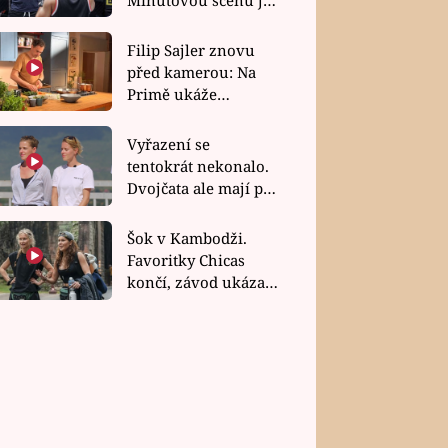
bez dubla
Filip Sajler znovu
před kamerou: Na
Primě ukáže
poctivou kuchyni i
rychlé recepty
Vyřazení se
tentokrát nekonalo.
Dvojčata ale mají po
uzavření třetí etapy
závodu nůž na krku
Šok v Kambodži.
Favoritky Chicas
končí, závod ukázal
svou nejtvrdší tvář