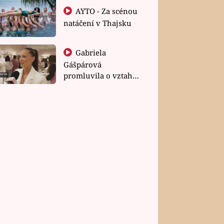
AYTO - Za scénou
natáčení v Thajsku
Gabriela
Gášpárová
promluvila o vztahu
a zakládání rodiny