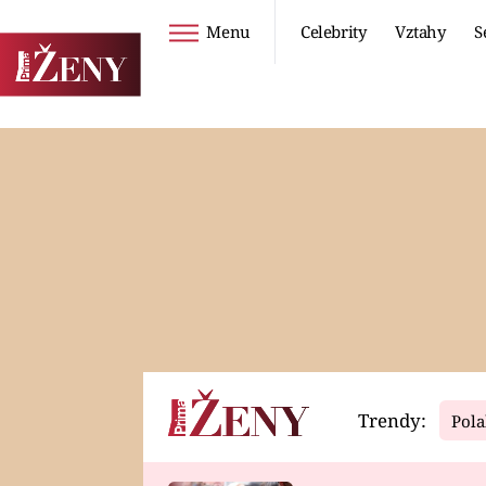
Menu
Celebrity
Vztahy
S
Seriály
Životní styl
ZOO
DIETY A HUBNUTÍ
PROSTŘENO!
CESTOVÁNÍ A
DOVOLENÁ
DUCH
ZDRAVÍ
Trendy:
Pola
Horoskopy
Video
ASTROČLÁNKY
SERIÁLY