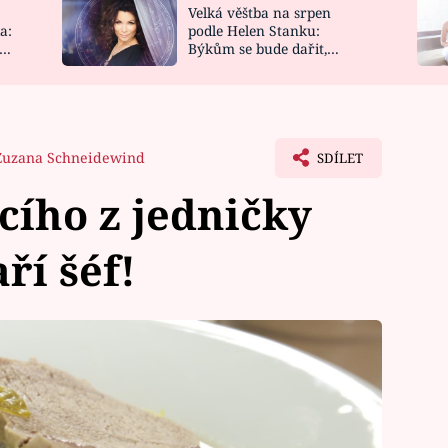
Velká věštba na srpen
NOVINKY
ZAHRADA
a:
podle Helen Stanku:
y
Býkům se bude dařit,
VIDEORECEPTY
DESIGN
Vodnáře čeká jízda
Zuzana Schneidewind
SDÍLET
cího z jedničky
ří šéf!