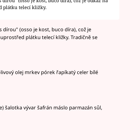
s dírou" (osso je kost, buco díra), což je odkaz na
plátku telecí kližky.
 dírou" (osso je kost, buco díra), což je
rostřed plátku telecí kližky. Tradičně se
ivový olej mrkev pórek řapíkatý celer bílé
one) šalotka vývar šafrán máslo parmazán sůl,