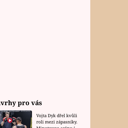
vrhy pro vás
Vojta Dyk dřel kvůli
roli mezi zápasníky.
Minutovou scénu jel