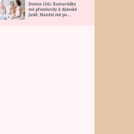
Denisa (34): Kamarádky
mě přemluvily k dámské
jízdě. Manžel mě po
návratu zaskočil