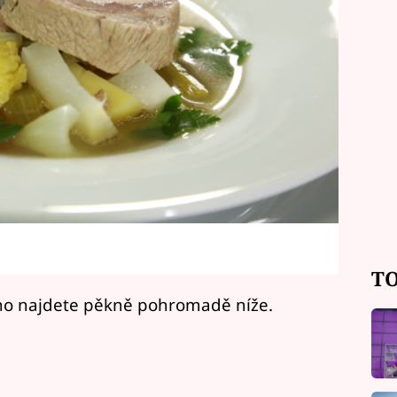
TO
ecího najdete pěkně pohromadě níže.