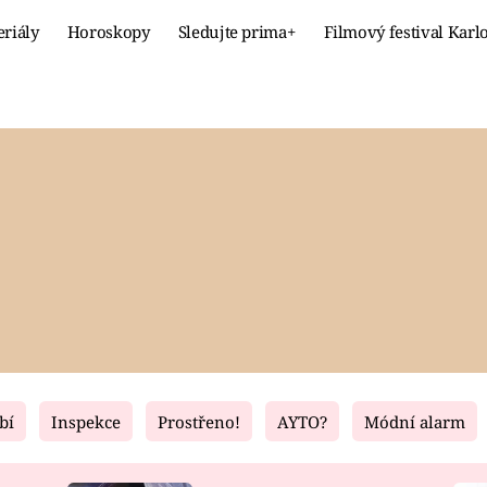
eriály
Horoskopy
Sledujte prima+
Filmový festival Karl
Celebrity
Recept
MÓDA A KRÁSA
HLAVNÍ JÍ
VZTAHY A SEX
SLADKÉ
PRIMA MAMINKA
ZDRAVÉ
bí
Inspekce
Prostřeno!
AYTO?
Módní alarm
Fresh
Living
RECEPTY
BYDLENÍ