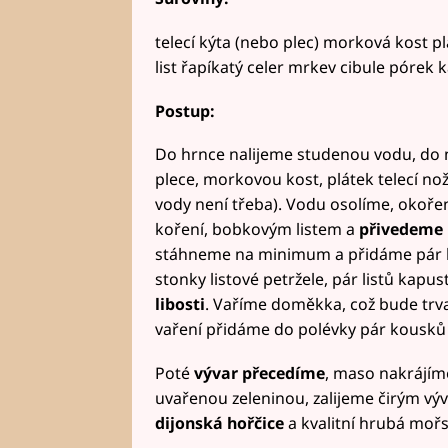
telecí kýta (nebo plec) morková kost p
list řapíkatý celer mrkev cibule pórek 
Postup:
Do hrnce nalijeme studenou vodu, do n
plece, morkovou kost, plátek telecí no
vody není třeba). Vodu osolíme, okoř
koření, bobkovým listem a
přivedeme 
stáhneme na minimum a přidáme pár ko
stonky listové petržele, pár listů kapus
libosti
. Vaříme doměkka, což bude trv
vaření přidáme do polévky pár kousk
Poté
vývar přecedíme
, maso nakrájím
uvařenou zeleninou, zalijeme čirým výva
dijonská hořčice
a kvalitní hrubá mořs