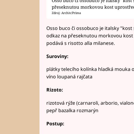
Osso buco či ossobuco je italsky "kost 
přeseknutou morkovou kost uprostřed 
Zdroj: Archiv/Prima
Osso buco či ossobuco je italsky "kost s
odkaz na přeseknutou morkovou kost up
podává s risotto alla milanese.
Suroviny:
plátky telecího kolínka hladká mouka ol
víno loupaná rajčata
Rizoto:
rizotová rýže (carnaroli, arborio, vial
pepř bazalka rozmarýn
Postup: