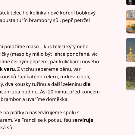
látek telecího kolínka nové koření bobkový
kapusta tuřín brambory sůl, pepř petržel
í položíme maso – kus telecí kýty nebo
žičky (maso by mělo být lehce ponořené, víc
eníme černým pepřem, pár kuličkami nového
k varu
. Z vrchu sebereme pěnu, var
usků řapíkatého celeru, mrkev, cibuli,
ty, dva kousky tuřínu a další zeleninu
dle
at zhruba hodinu. Asi 20 minut před koncem
ů brambor a uvaříme doměkka.
e na plátky a naservírujeme spolu s
rem. Ve Francii se k pot au feu s
ervíruje
ká sůl.