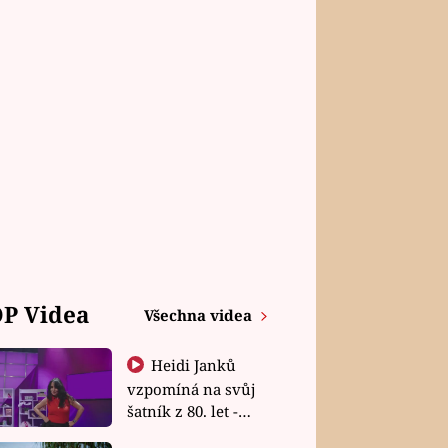
P Videa
Všechna videa
Heidi Janků
vzpomíná na svůj
šatník z 80. let -
Shopaholičky