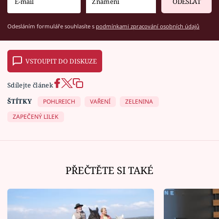
ODESLAT
Odesláním formuláře souhlasíte s
podmínkami zpracování osobních údajů
VSTOUPIT DO DISKUZE
Sdílejte článek
ŠTÍTKY
POHLREICH
VAŘENÍ
ZELENINA
ZAPEČENÝ LILEK
PŘEČTĚTE SI TAKÉ