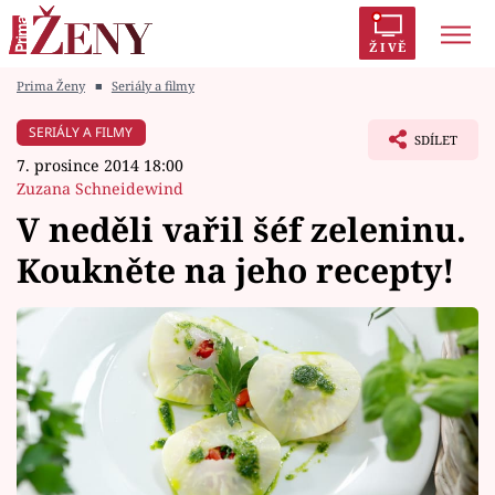
ŽIVĚ
Prima Ženy
■
Seriály a filmy
Trendy:
Polabí
Inspekce
Prostřeno!
AYTO?
SERIÁLY A FILMY
SDÍLET
Módní alarm
Zrádci
Proměny
7. prosince 2014 18:00
Zuzana Schneidewind
V neděli vařil šéf zeleninu.
Koukněte na jeho recepty!
Témata
Celebrity
Vztahy
Seriály