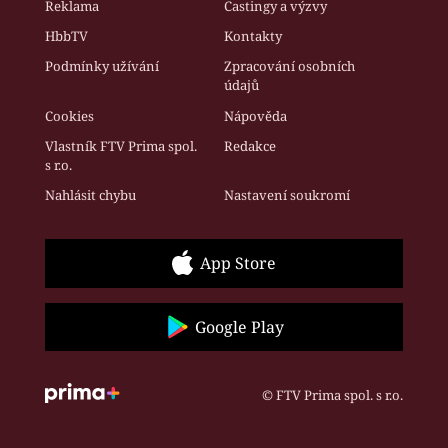
Reklama
Castingy a výzvy
HbbTV
Kontakty
Podmínky užívání
Zpracování osobních
údajů
Cookies
Nápověda
Vlastník FTV Prima spol.
Redakce
s r.o.
Nahlásit chybu
Nastavení soukromí
App Store
Google Play
© FTV Prima spol. s r.o.