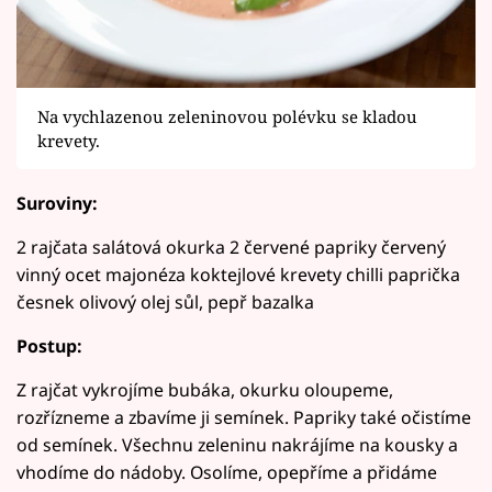
Na vychlazenou zeleninovou polévku se kladou
krevety.
Suroviny:
2 rajčata salátová okurka 2 červené papriky červený
vinný ocet majonéza koktejlové krevety chilli paprička
česnek olivový olej sůl, pepř bazalka
Postup:
Z rajčat vykrojíme bubáka, okurku oloupeme,
rozřízneme a zbavíme ji semínek. Papriky také očistíme
od semínek. Všechnu zeleninu nakrájíme na kousky a
vhodíme do nádoby. Osolíme, opepříme a přidáme