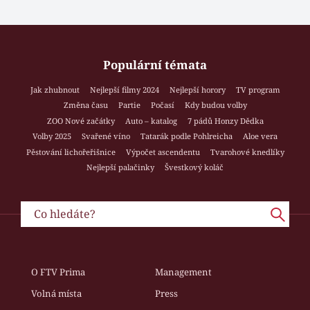
Populární témata
Jak zhubnout
Nejlepší filmy 2024
Nejlepší horory
TV program
Změna času
Partie
Počasí
Kdy budou volby
ZOO Nové začátky
Auto – katalog
7 pádů Honzy Dědka
Volby 2025
Svařené víno
Tatarák podle Pohlreicha
Aloe vera
Pěstování lichořeřišnice
Výpočet ascendentu
Tvarohové knedlíky
Nejlepší palačinky
Švestkový koláč
O FTV Prima
Management
Volná místa
Press