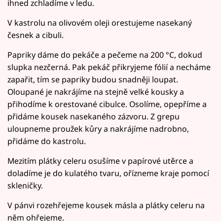
ihned zchladíme v ledu.
V kastrolu na olivovém oleji orestujeme nasekaný
česnek a cibuli.
Papriky dáme do pekáče a pečeme na 200 °C, dokud
slupka nezčerná. Pak pekáč přikryjeme fólií a necháme
zapařit, tím se papriky budou snadněji loupat.
Oloupané je nakrájíme na stejně velké kousky a
přihodíme k orestované cibulce. Osolíme, opepříme a
přidáme kousek nasekaného zázvoru. Z grepu
uloupneme proužek kůry a nakrájíme nadrobno,
přidáme do kastrolu.
Mezitím plátky celeru osušíme v papírové utěrce a
doladíme je do kulatého tvaru, ořízneme kraje pomocí
skleničky.
V pánvi rozehřejeme kousek másla a plátky celeru na
něm ohřejeme.