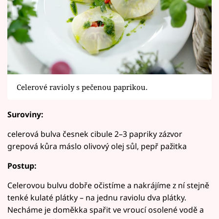
Celerové ravioly s pečenou paprikou.
Suroviny:
celerová bulva česnek cibule 2–3 papriky zázvor
grepová kůra máslo olivový olej sůl, pepř pažitka
Postup:
Celerovou bulvu dobře očistíme a nakrájíme z ní stejně
tenké kulaté plátky – na jednu raviolu dva plátky.
Necháme je doměkka spařit ve vroucí osolené vodě a