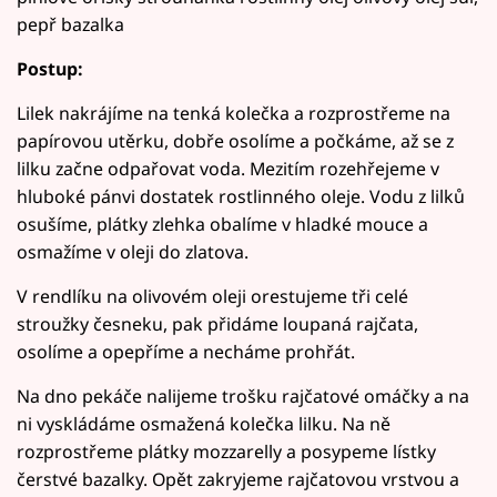
pepř bazalka
Postup:
Lilek nakrájíme na tenká kolečka a rozprostřeme na
papírovou utěrku, dobře osolíme a počkáme, až se z
lilku začne odpařovat voda. Mezitím rozehřejeme v
hluboké pánvi dostatek rostlinného oleje. Vodu z lilků
osušíme, plátky zlehka obalíme v hladké mouce a
osmažíme v oleji do zlatova.
V rendlíku na olivovém oleji orestujeme tři celé
stroužky česneku, pak přidáme loupaná rajčata,
osolíme a opepříme a necháme prohřát.
Na dno pekáče nalijeme trošku rajčatové omáčky a na
ni vyskládáme osmažená kolečka lilku. Na ně
rozprostřeme plátky mozzarelly a posypeme lístky
čerstvé bazalky. Opět zakryjeme rajčatovou vrstvou a