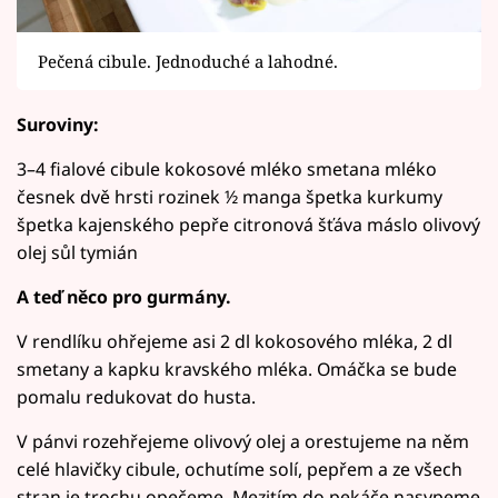
Pečená cibule. Jednoduché a lahodné.
Suroviny:
3–4 fialové cibule kokosové mléko smetana mléko
česnek dvě hrsti rozinek ½ manga špetka kurkumy
špetka kajenského pepře citronová šťáva máslo olivový
olej sůl tymián
A teď něco pro gurmány.
V rendlíku ohřejeme asi 2 dl kokosového mléka, 2 dl
smetany a kapku kravského mléka. Omáčka se bude
pomalu redukovat do husta.
V pánvi rozehřejeme olivový olej a orestujeme na něm
celé hlavičky cibule, ochutíme solí, pepřem a ze všech
stran je trochu opečeme. Mezitím do pekáče nasypeme