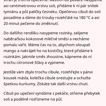
asi centimetrovou vrstvu soli, přidáme k ní pár snítek
tymiánu a půl paličky česneku. Opečenou cibuli do soli
posadíme a dáme do trouby rozehřáté na 180 °C a asi
20 minut pečeme do změknutí.
Do dalšího rendlíku nasypeme rozinky, zalijeme
naběračkou kokosové mléčné směsi a necháme
pomalu vařit. Máme čas na to, abychom oloupali
mango a nakrájeli ho na kostičky, které přidáme k
rozinkám. Jakmile směs zhoustne, kápneme do ní
trochu citronové šťávy a vypneme.
Jestliže vám zbylo trochu cibule, rozehřejte v pánvi
kousek másla, kolečka cibule orestujte a ochuťte
špetkou kurkumy. Získáte tak další vrstvu chuti.
Cibuli po upečení vyndáme z pekáče, otřeme přebytek
soli a podélně rozřízneme na půl.