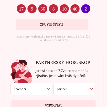
17
9
36
8
10
46
2
ZKUSTE ŠTĚSTÍ
Ministerstvo financí varuje: Účastí na hazardní hře může
vzniknout závislost ⑱
PARTNERSKÝ HOROSKOP
Jste si souzení? Zvolte znamení a
zjistěte, jestli vám hvězdy přejí.
VYPOČÍTAT