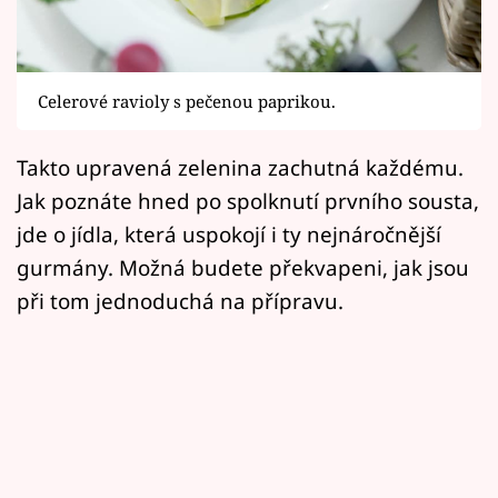
Horoskopy
Sledujte prima+
Celerové ravioly s pečenou paprikou.
Filmový festival Karlovy Vary
Takto upravená zelenina zachutná každému.
Pořady
Jak poznáte hned po spolknutí prvního sousta,
Mámy sobě
jde o jídla, která uspokojí i ty nejnáročnější
gurmány. Možná budete překvapeni, jak jsou
Přihlášení
při tom jednoduchá na přípravu.
Sledujte nás