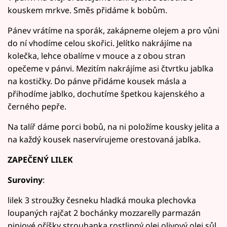
kouskem mrkve. Směs přidáme k bobům.
Pánev vrátíme na sporák, zakápneme olejem a pro vůni
do ní vhodíme celou skořici. Jelítko nakrájíme na
kolečka, lehce obalíme v mouce a z obou stran
opečeme v pánvi. Mezitím nakrájíme asi čtvrtku jablka
na kostičky. Do pánve přidáme kousek másla a
přihodíme jablko, dochutíme špetkou kajenského a
černého pepře.
Na talíř dáme porci bobů, na ni položíme kousky jelita a
na každý kousek naservírujeme orestovaná jablka.
ZAPEČENÝ LILEK
Suroviny
:
lilek 3 stroužky česneku hladká mouka plechovka
loupaných rajčat 2 bochánky mozzarelly parmazán
piniové oříšky strouhanka rostlinný olej olivový olej sůl,