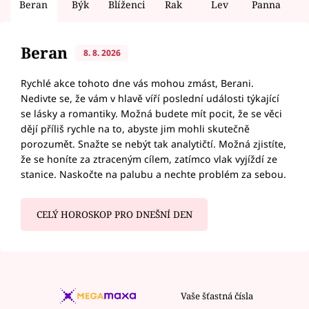
Beran
Býk
Blíženci
Rak
Lev
Panna
V
Beran
8. 8. 2026
Rychlé akce tohoto dne vás mohou zmást, Berani.
Nedivte se, že vám v hlavě víří poslední události týkající
se lásky a romantiky. Možná budete mít pocit, že se věci
dějí příliš rychle na to, abyste jim mohli skutečně
porozumět. Snažte se nebýt tak analytičtí. Možná zjistíte,
že se honíte za ztraceným cílem, zatímco vlak vyjíždí ze
stanice. Naskočte na palubu a nechte problém za sebou.
CELÝ HOROSKOP PRO DNEŠNÍ DEN
Vaše šťastná čísla