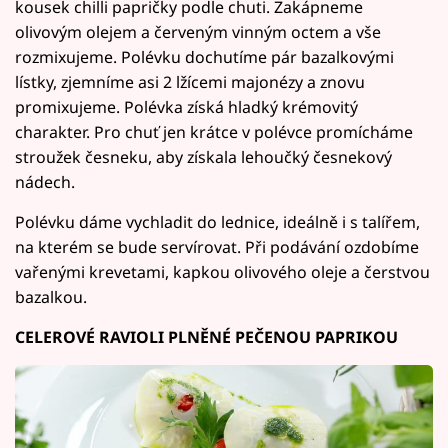
kousek chilli papričky podle chuti. Zakápneme
olivovým olejem a červeným vinným octem a vše
rozmixujeme. Polévku dochutíme pár bazalkovými
lístky, zjemníme asi 2 lžícemi majonézy a znovu
promixujeme. Polévka získá hladký krémovitý
charakter. Pro chuť jen krátce v polévce promícháme
stroužek česneku, aby získala lehoučký česnekový
nádech.
Polévku dáme vychladit do lednice, ideálně i s talířem,
na kterém se bude servírovat. Při podávání ozdobíme
vařenými krevetami, kapkou olivového oleje a čerstvou
bazalkou.
CELEROVÉ RAVIOLI PLNĚNÉ PEČENOU PAPRIKOU