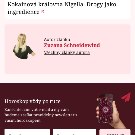
Kokainová královna Nigella. Drogy jako
ingredience
Autor článku
Zuzana Schneidewind
Všechny články autora
Horoskop vždy po ruce
Zanechte nám váš e-mail a my vám
budeme zasílat pravidelný newsletter s
vaším horoskopem.