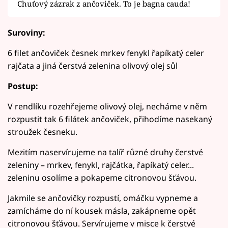
Chuťový zázrak z ančoviček. To je bagna cauda!
Suroviny:
6 filet ančoviček česnek mrkev fenykl řapíkatý celer
rajčata a jiná čerstvá zelenina olivový olej sůl
Postup:
V rendlíku rozehřejeme olivový olej, necháme v něm
rozpustit tak 6 filátek ančoviček, přihodíme nasekaný
stroužek česneku.
Mezitím naservírujeme na talíř různé druhy čerstvé
zeleniny – mrkev, fenykl, rajčátka, řapíkatý celer...
zeleninu osolíme a pokapeme citronovou šťávou.
Jakmile se ančovičky rozpustí, omáčku vypneme a
zamícháme do ní kousek másla, zakápneme opět
citronovou šťávou. Servírujeme v misce k čerstvé