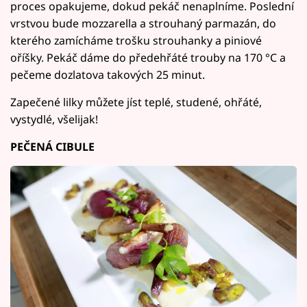
proces opakujeme, dokud pekáč nenaplníme. Poslední
vrstvou bude mozzarella a strouhaný parmazán, do
kterého zamícháme trošku strouhanky a piniové
oříšky. Pekáč dáme do předehřáté trouby na 170 °C a
pečeme dozlatova takových 25 minut.
Zapečené lilky můžete jíst teplé, studené, ohřáté,
vystydlé, všelijak!
PEČENÁ CIBULE