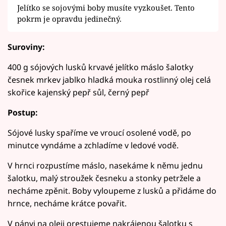
Jelítko se sojovými boby musíte vyzkoušet. Tento
pokrm je opravdu jedinečný.
Suroviny:
400 g sójových lusků krvavé jelítko máslo šalotky
česnek mrkev jablko hladká mouka rostlinný olej celá
skořice kajenský pepř sůl, černý pepř
Postup:
Sójové lusky spaříme ve vroucí osolené vodě, po
minutce vyndáme a zchladíme v ledové vodě.
V hrnci rozpustíme máslo, nasekáme k němu jednu
šalotku, malý stroužek česneku a stonky petržele a
necháme zpěnit. Boby vyloupeme z lusků a přidáme do
hrnce, necháme krátce povařit.
V pánvi na oleji orestujeme nakrájenou šalotku s