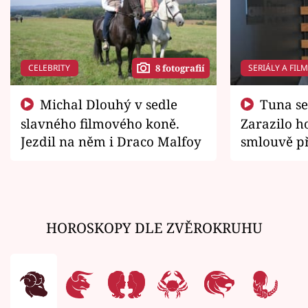
CELEBRITY
SERIÁLY A FIL
8 fotografií
Michal Dlouhý v sedle
Tuna se chtěl vrátit domů.
slavného filmového koně.
Zarazilo ho
Jezdil na něm i Draco Malfoy
smlouvě př
zemřít
HOROSKOPY DLE ZVĚROKRUHU