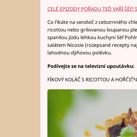
CELÉ EPIZODY POŘADU TEĎ VAŘÍ ŠÉF! 
Co říkáte na sendvič z celozrnného chle
ricottou nebo grilovanou loupanou ple
spanilou jízdu lehkou kuchyní šéf Pohl
salátem Nicosie (rozepsané recepty naj
lahodnou dýňovou polévku.
Podívejte se na televizní upoutávku:
FÍKOVÝ KOLÁČ S RICOTTOU A HOŘČIČ
Fai