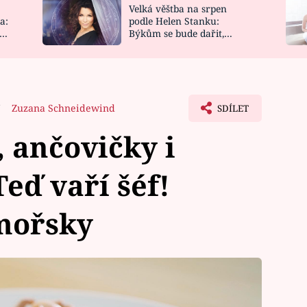
Velká věštba na srpen
NOVINKY
ZAHRADA
a:
podle Helen Stanku:
y
Býkům se bude dařit,
VIDEORECEPTY
DESIGN
Vodnáře čeká jízda
7
Zuzana Schneidewind
SDÍLET
, ančovičky i
eď vaří šéf!
omořsky