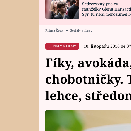
Srdceryvný projev
SNÁŘ
CELEBRITY
manželky Glena Hansard
Syn tu není, nerozuměl b
HOROSKOP NA
VAŘENÍ
tomu, vysvětlila
ROK 2023
Prima Ženy
■
Seriály a filmy
10. listopadu 2018 04:3
SERIÁLY A FILMY
Fíky, avokáda
chobotničky. T
lehce, střed