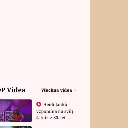
P Videa
Všechna videa
Heidi Janků
vzpomíná na svůj
šatník z 80. let -
Shopaholičky