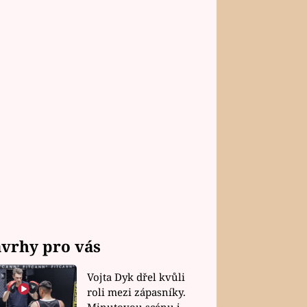
vrhy pro vás
Vojta Dyk dřel kvůli
roli mezi zápasníky.
Minutovou scénu jel