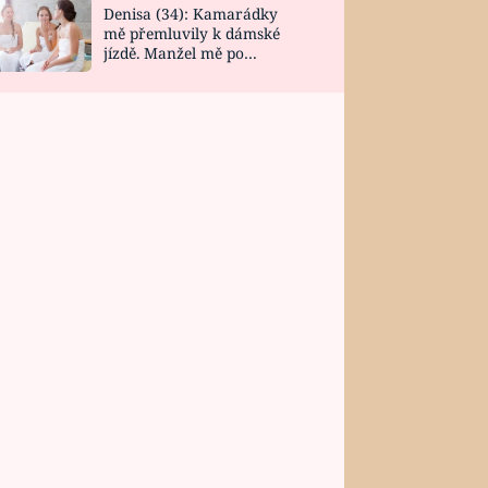
Denisa (34): Kamarádky
mě přemluvily k dámské
jízdě. Manžel mě po
návratu zaskočil