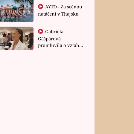
AYTO - Za scénou
natáčení v Thajsku
Gabriela
Gášpárová
promluvila o vztahu
a zakládání rodiny