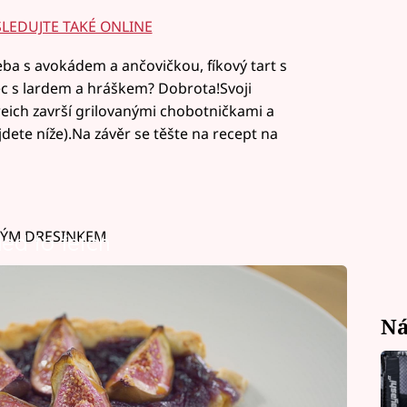
SLEDUJTE TAKÉ ONLINE
ba s avokádem a ančovičkou, fíkový tart s
c s lardem a hráškem? Dobrota!Svoji
reich završí grilovanými chobotničkami a
dete níže).Na závěr se těšte na recept na
NÝM DRESINKEM
led to fetch
Ná