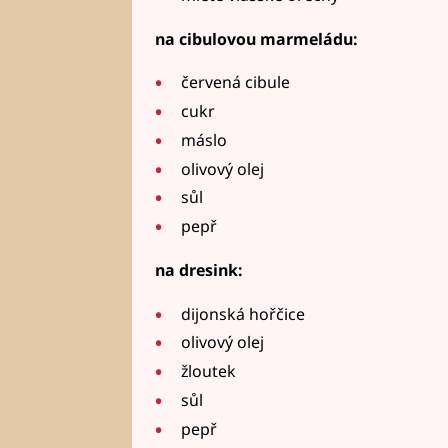
na cibulovou marmeládu:
červená cibule
cukr
máslo
olivový olej
sůl
pepř
na dresink:
dijonská hořčice
olivový olej
žloutek
sůl
pepř