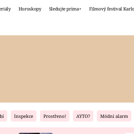
eriály
Horoskopy
Sledujte prima+
Filmový festival Karl
Celebrity
Recept
MÓDA A KRÁSA
HLAVNÍ JÍ
VZTAHY A SEX
SLADKÉ
PRIMA MAMINKA
ZDRAVÉ
bí
Inspekce
Prostřeno!
AYTO?
Módní alarm
Fresh
Living
RECEPTY
BYDLENÍ