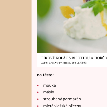
FÍKOVÝ KOLÁČ S RICOTTOU A HOŘČ
Zdroj: archiv FTV Prima / Teď vaří šéf!
na těsto:
mouka
máslo
strouhaný parmazán
mleté vlašské ořechy