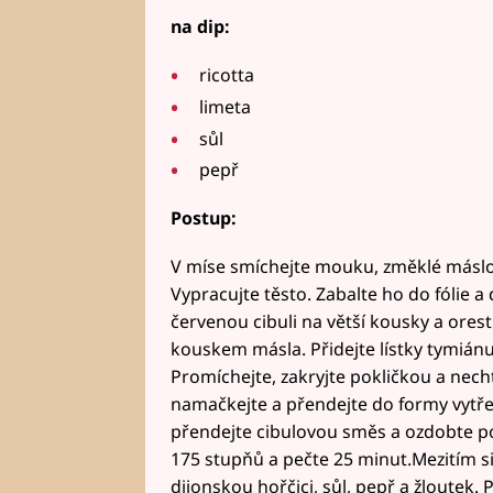
na dip:
ricotta
limeta
sůl
pepř
Postup:
V míse smíchejte mouku, změklé máslo
Vypracujte těsto. Zabalte ho do fólie a 
červenou cibuli na větší kousky a orest
kouskem másla. Přidejte lístky tymiánu,
Promíchejte, zakryjte pokličkou a necht
namačkejte a přendejte do formy vyt
přendejte cibulovou směs a ozdobte po
175 stupňů a pečte 25 minut.Mezitím si
dijonskou hořčici, sůl, pepř a žloutek. 