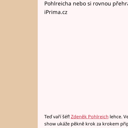
Pohlreicha nebo si rovnou přehra
iPrima.cz
Teď vaří šéf!
Zdeněk Pohlreich
lehce. V
show ukáže pěkně krok za krokem připrav