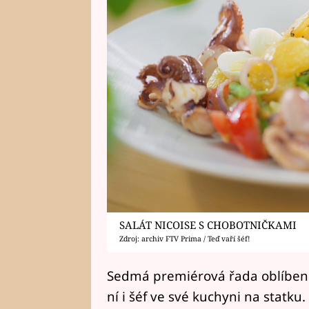
SALÁT NICOISE S CHOBOTNIČKAMI
Zdroj: archiv FTV Prima / Teď vaří šéf!
Sedmá premiérová řada oblíbenéh
ní i šéf ve své kuchyni na statku