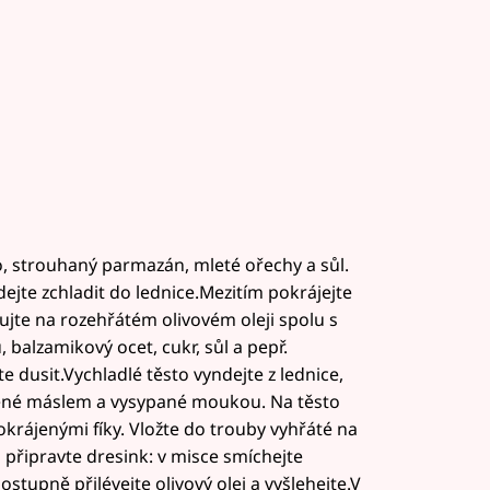
, strouhaný parmazán, mleté ořechy a sůl.
dejte zchladit do lednice.Mezitím pokrájejte
ujte na rozehřátém olivovém oleji spolu s
 balzamikový ocet, cukr, sůl a pepř.
e dusit.Vychladlé těsto vyndejte z lednice,
řené máslem a vysypané moukou. Na těsto
krájenými fíky. Vložte do trouby vyhřáté na
 připravte dresink: v misce smíchejte
Postupně přilévejte olivový olej a vyšlehejte.V