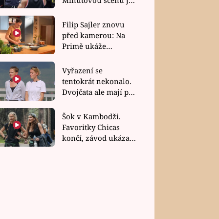
bez dubla
Filip Sajler znovu
před kamerou: Na
Primě ukáže
poctivou kuchyni i
rychlé recepty
Vyřazení se
tentokrát nekonalo.
Dvojčata ale mají po
uzavření třetí etapy
závodu nůž na krku
Šok v Kambodži.
Favoritky Chicas
končí, závod ukázal
svou nejtvrdší tvář