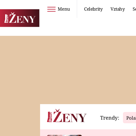
Menu
Celebrity
Vztahy
S
Seriály
Životní styl
ZOO
DIETY A HUBNUTÍ
PROSTŘENO!
CESTOVÁNÍ A
DOVOLENÁ
DUCH
ZDRAVÍ
Trendy:
Pola
Horoskopy
Video
ASTROČLÁNKY
SERIÁLY