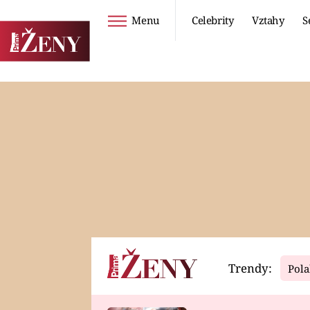
Menu
Celebrity
Vztahy
S
Seriály
Životní styl
ZOO
DIETY A HUBNUTÍ
PROSTŘENO!
CESTOVÁNÍ A
DOVOLENÁ
DUCH
ZDRAVÍ
Trendy:
Pola
Horoskopy
Video
ASTROČLÁNKY
SERIÁLY