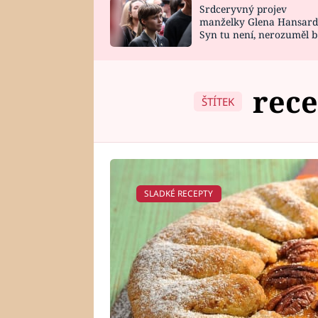
Srdceryvný projev
SNÁŘ
CELEBRITY
manželky Glena Hansard
Syn tu není, nerozuměl b
HOROSKOP NA
VAŘENÍ
tomu, vysvětlila
ROK 2023
rece
ŠTÍTEK
SLADKÉ RECEPTY