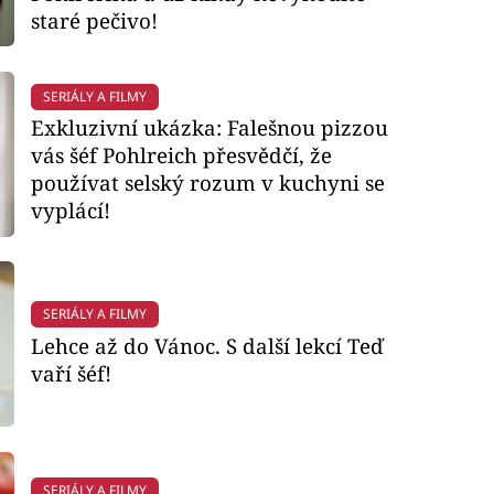
staré pečivo!
SERIÁLY A FILMY
Exkluzivní ukázka: Falešnou pizzou
vás šéf Pohlreich přesvědčí, že
používat selský rozum v kuchyni se
vyplácí!
SERIÁLY A FILMY
Lehce až do Vánoc. S další lekcí Teď
vaří šéf!
SERIÁLY A FILMY