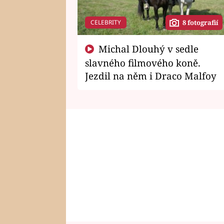
CELEBRITY
8 fotografií
Michal Dlouhý v sedle
slavného filmového koně.
Jezdil na něm i Draco Malfoy