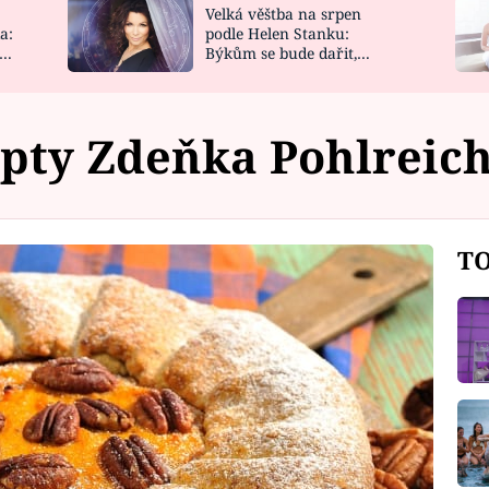
Velká věštba na srpen
NOVINKY
ZAHRADA
a:
podle Helen Stanku:
y
Býkům se bude dařit,
VIDEORECEPTY
DESIGN
Vodnáře čeká jízda
pty Zdeňka Pohlreich
TO