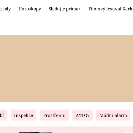
eriály
Horoskopy
Sledujte prima+
Filmový festival Karl
Celebrity
Recept
MÓDA A KRÁSA
HLAVNÍ JÍ
VZTAHY A SEX
SLADKÉ
PRIMA MAMINKA
ZDRAVÉ
bí
Inspekce
Prostřeno!
AYTO?
Módní alarm
Fresh
Living
RECEPTY
BYDLENÍ