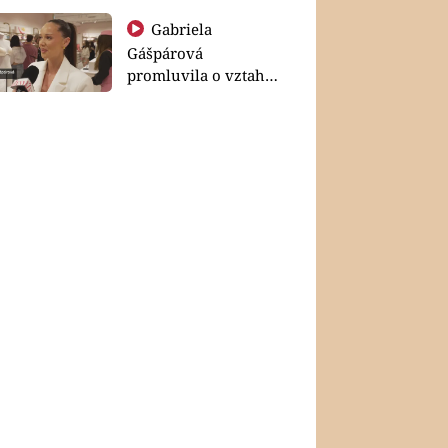
Gabriela
Gášpárová
promluvila o vztahu
a zakládání rodiny