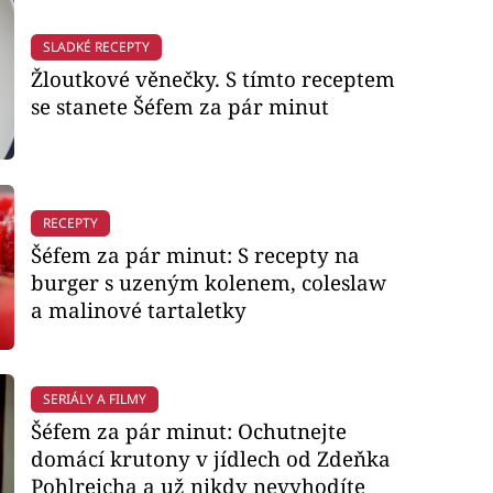
SLADKÉ RECEPTY
Žloutkové věnečky. S tímto receptem
se stanete Šéfem za pár minut
RECEPTY
Šéfem za pár minut: S recepty na
burger s uzeným kolenem, coleslaw
a malinové tartaletky
SERIÁLY A FILMY
Šéfem za pár minut: Ochutnejte
domácí krutony v jídlech od Zdeňka
Pohlreicha a už nikdy nevyhodíte