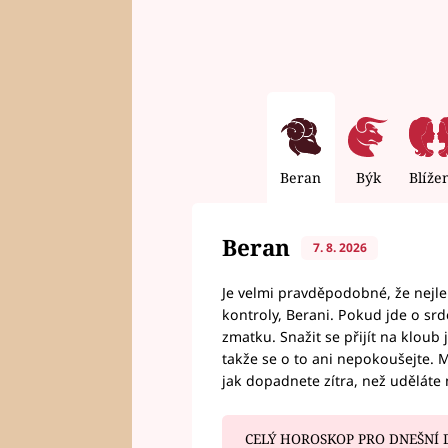
Beran
Býk
Blíže
Beran
7. 8. 2026
Je velmi pravděpodobné, že nejl
kontroly, Berani. Pokud jde o srde
zmatku. Snažit se přijít na klou
takže se o to ani nepokoušejte. M
jak dopadnete zítra, než uděláte 
CELÝ HOROSKOP PRO DNEŠNÍ 