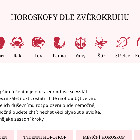
HOROSKOPY DLE ZVĚROKRUHU
nci
Rak
Lev
Panna
Váhy
Štír
Střelec
K
epším řešením je dnes jednoduše se vzdát
ční záležitosti, ostatní lidé mohou být ve víru
b jejich duševnímu rozpoložení bude nemožné,
ožná budete chtít nechat věci plynout a uvidíte,
nějaké zásadní kroky.
DEN
TÝDENNÍ HOROSKOP
MĚSÍČNÍ HOROSKOP