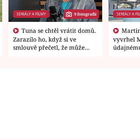
SERIÁLY A FILMY
SERIÁLY A FI
9 fotografií
Tuna se chtěl vrátit domů.
Martin Písařík jako
Zarazilo ho, když si ve
vyvrhel 
smlouvě přečetl, že může
údajnému
zemřít
je v nemil