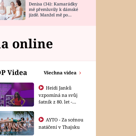
Denisa (34): Kamarádky
mě přemluvily k dámské
jízdě. Manžel mě po
návratu zaskočil
a online
P Videa
Všechna videa
Heidi Janků
vzpomíná na svůj
šatník z 80. let -
Shopaholičky
AYTO - Za scénou
natáčení v Thajsku