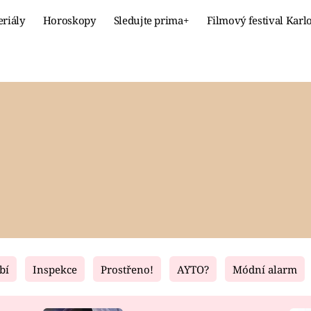
eriály
Horoskopy
Sledujte prima+
Filmový festival Karl
Celebrity
Recept
MÓDA A KRÁSA
HLAVNÍ JÍ
VZTAHY A SEX
SLADKÉ
PRIMA MAMINKA
ZDRAVÉ
bí
Inspekce
Prostřeno!
AYTO?
Módní alarm
Fresh
Living
RECEPTY
BYDLENÍ