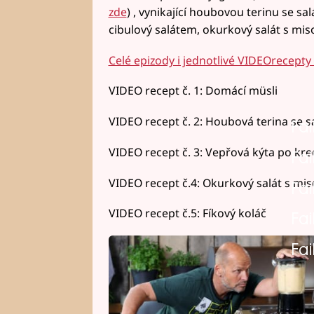
zde
) , vynikající houbovou terinu se sa
cibulový salátem, okurkový salát s mis
Celé epizody i jednotlivé VIDEOrecept
VIDEO recept č. 1: Domácí müsli
VIDEO recept č. 2: Houbová terina se sa
Fai
VIDEO recept č. 3: Vepřová kýta po kre
Fai
VIDEO recept č.4: Okurkový salát s mi
Fai
VIDEO recept č.5: Fíkový koláč
Fai
Fai