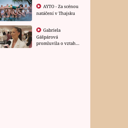
AYTO - Za scénou
natáčení v Thajsku
Gabriela
Gášpárová
promluvila o vztahu
a zakládání rodiny