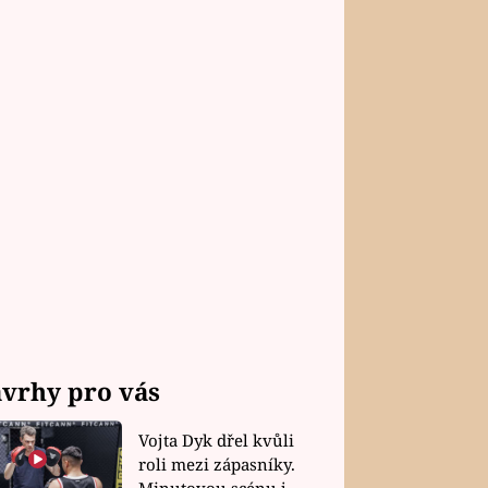
vrhy pro vás
Vojta Dyk dřel kvůli
roli mezi zápasníky.
Minutovou scénu jel