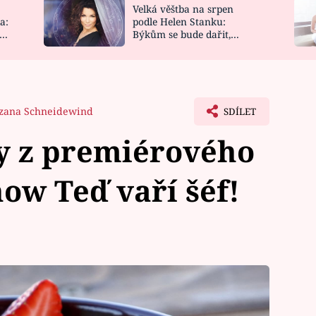
Velká věštba na srpen
NOVINKY
ZAHRADA
a:
podle Helen Stanku:
y
Býkům se bude dařit,
VIDEORECEPTY
DESIGN
Vodnáře čeká jízda
zana Schneidewind
SDÍLET
y z premiérového
how Teď vaří šéf!