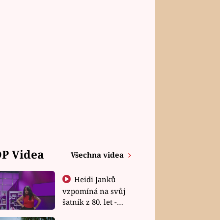
P Videa
Všechna videa
Heidi Janků
vzpomíná na svůj
šatník z 80. let -
Shopaholičky