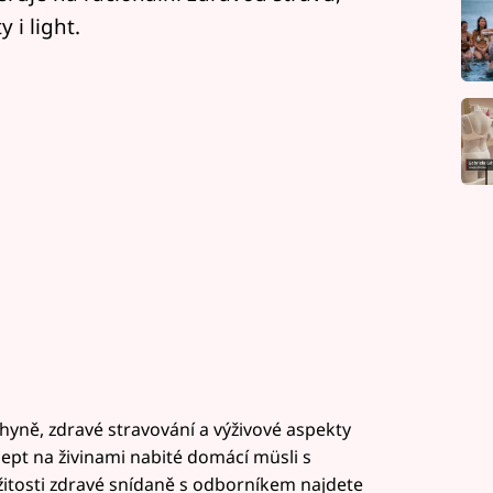
 i light.
yně, zdravé stravování a výživové aspekty
cept na živinami nabité domácí müsli s
žitosti zdravé snídaně s odborníkem najdete