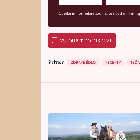
Odesláním formuláře souhlasíte s
podmínkami zp
VSTOUPIT DO DISKUZE
ŠTÍTKY
ZDRAVÉ JÍDLO
RECEPTY
TEĎ V