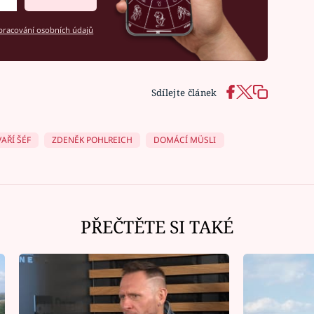
racování osobních údajů
Sdílejte článek
AŘÍ ŠÉF
ZDENĚK POHLREICH
DOMÁCÍ MÜSLI
PŘEČTĚTE SI TAKÉ