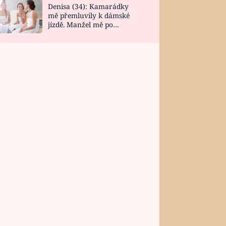
Denisa (34): Kamarádky
mě přemluvily k dámské
jízdě. Manžel mě po
návratu zaskočil