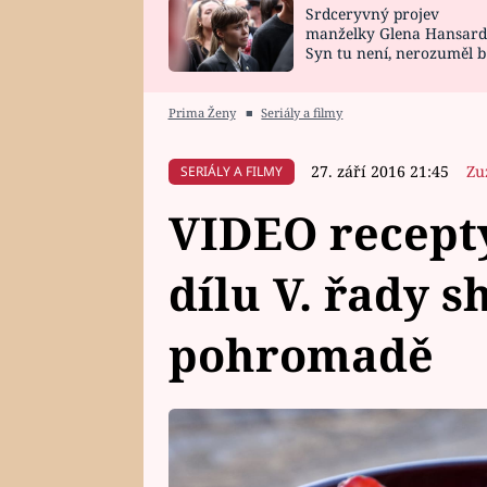
Srdceryvný projev
SNÁŘ
CELEBRITY
manželky Glena Hansard
Syn tu není, nerozuměl b
HOROSKOP NA
VAŘENÍ
tomu, vysvětlila
ROK 2023
Prima Ženy
■
Seriály a filmy
27. září 2016 21:45
Zu
SERIÁLY A FILMY
VIDEO recept
dílu V. řady s
pohromadě