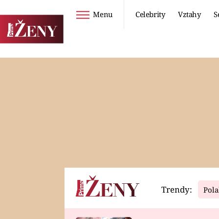
Menu
Celebrity
Vztahy
S
Seriály
Životní styl
ZOO
DIETY A HUBNUTÍ
PROSTŘENO!
CESTOVÁNÍ A
DOVOLENÁ
DUCH
ZDRAVÍ
Trendy:
Pola
Horoskopy
Video
ASTROČLÁNKY
SERIÁLY