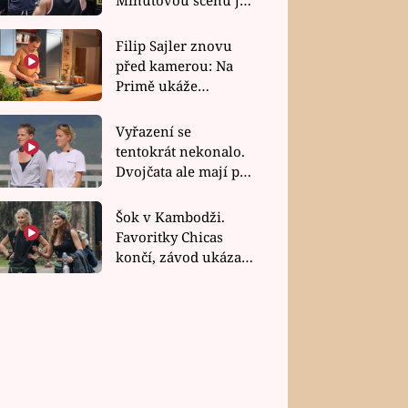
bez dubla
Filip Sajler znovu
před kamerou: Na
Primě ukáže
poctivou kuchyni i
rychlé recepty
Vyřazení se
tentokrát nekonalo.
Dvojčata ale mají po
uzavření třetí etapy
závodu nůž na krku
Šok v Kambodži.
Favoritky Chicas
končí, závod ukázal
svou nejtvrdší tvář