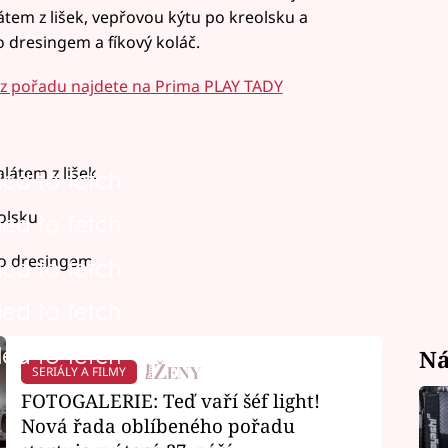
látem z lišek, vepřovou kýtu po kreolsku a
o dresingem a fíkový koláč.
y z pořadu najdete na Prima PLAY TADY
látem z lišek
led to fetch
olsku
led to fetch
so dresingem
led to fetch
led to fetch
led to fetch
Ná
SERIÁLY A FILMY
FOTOGALERIE: Teď vaří šéf light!
Nová řada oblíbeného pořadu