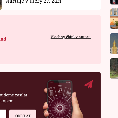
startuje v úterý 27. září
Všechny články autora
ind
budeme zasílat
oskopem.
ODESLAT