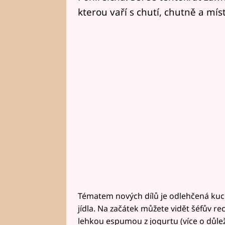
kterou vaří s chutí, chutně a místy
Tématem nových dílů je odlehčená kuch
jídla. Na začátek můžete vidět šéfův re
lehkou espumou z jogurtu (více o důle