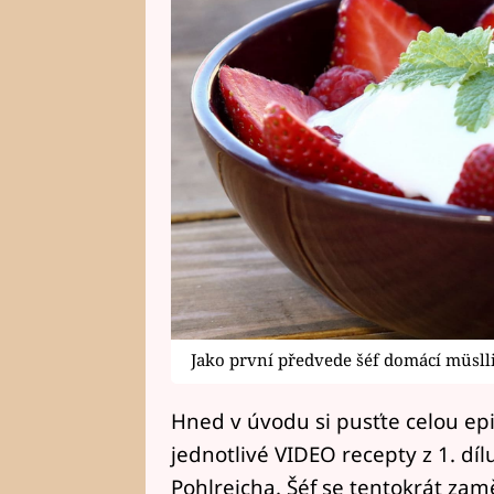
Jako první předvede šéf domácí müslli
Hned v úvodu si pusťte celou e
jednotlivé VIDEO recepty z 1. dí
Pohlreicha. Šéf se tentokrát zam