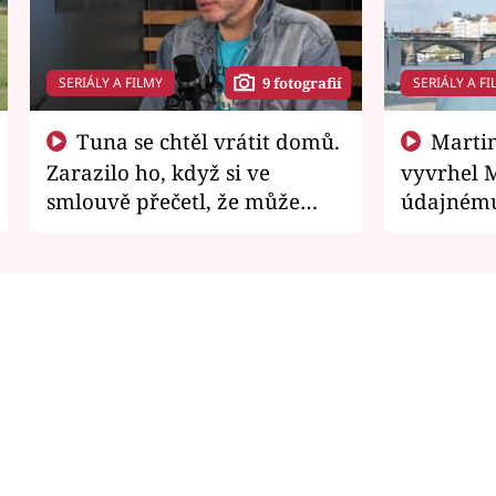
SERIÁLY A FILMY
SERIÁLY A FI
9 fotografií
Tuna se chtěl vrátit domů.
Martin Písařík jako
Zarazilo ho, když si ve
vyvrhel 
smlouvě přečetl, že může
údajnému
zemřít
je v nemil