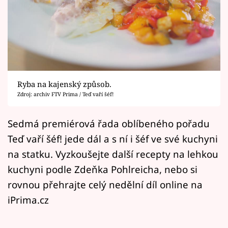
Horoskopy
Sledujte prima+
Filmový festival Karlovy Vary
Pořady
Ryba na kajenský způsob.
Zdroj: archiv FTV Prima / Teď vaří šéf!
Mámy sobě
Sedmá premiérová řada oblíbeného pořadu
Přihlášení
Teď vaří šéf! jede dál a s ní i šéf ve své kuchyni
na statku. Vyzkoušejte další recepty na lehkou
kuchyni podle Zdeňka Pohlreicha, nebo si
Sledujte nás
rovnou přehrajte celý nedělní díl online na
iPrima.cz