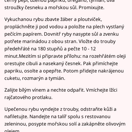
stroužky česneku a mořskou sůl. Promixujte.
Vykuchanou rybu zbavte žáber a ploutviček,
propláchněte ji pod vodou a položte na plech vystlaný
pečícím papírem. Dovnitř ryby nasypte sůl a zvenku
potřete marinádou z obou stran. Vložte do trouby
předehřáté na 180 stupňů a pečte 10 - 12
minut.Mezitím si připravte přílohu: na rozehřátém oleji
orestujte cibuli a nasekaný česnek. Pak přimíchejte
papriku, osolte a opepřte. Potom přidejte nakrájenou
cuketu, rozmarýn a tymián.
Zalijte bílým vínem a nechte odpařit. Vmíchejte lžíci
rajčatového protlaku.
Upečenou rybu vyndejte z trouby, odstraňte kůži a
nafiletujte. Nandejte na talíř spolu s restovanou
zeleninou, posypte mořskou solí a zakápněte olivovým
olejem.