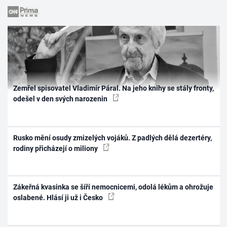
Zemřel spisovatel Vladimír Páral. Na jeho knihy se stály fronty,
odešel v den svých narozenin
Rusko mění osudy zmizelých vojáků. Z padlých dělá dezertéry,
rodiny přicházejí o miliony
Zákeřná kvasinka se šíří nemocnicemi, odolá lékům a ohrožuje
oslabené. Hlásí ji už i Česko