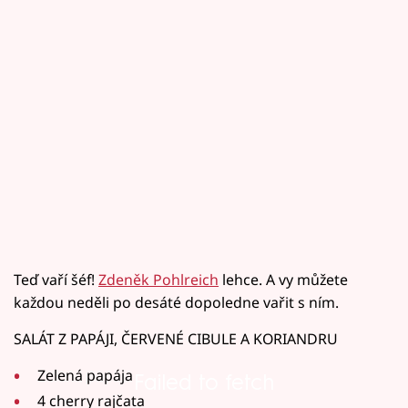
Teď vaří šéf!
Zdeněk Pohlreich
lehce. A vy můžete
každou neděli po desáté dopoledne vařit s ním.
SALÁT Z PAPÁJI, ČERVENÉ CIBULE A KORIANDRU
Zelená papája
Failed to fetch
4 cherry rajčata