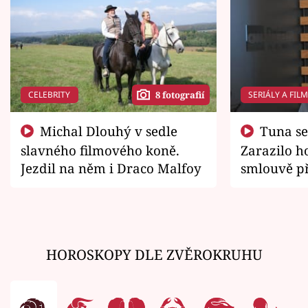
CELEBRITY
SERIÁLY A FIL
8 fotografií
Michal Dlouhý v sedle
Tuna se chtěl vrátit domů.
slavného filmového koně.
Zarazilo ho
Jezdil na něm i Draco Malfoy
smlouvě př
zemřít
HOROSKOPY DLE ZVĚROKRUHU