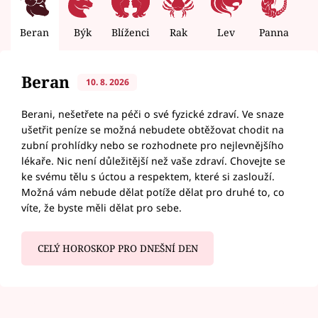
Beran
Býk
Blíženci
Rak
Lev
Panna
V
Beran
10. 8. 2026
Berani, nešetřete na péči o své fyzické zdraví. Ve snaze
ušetřit peníze se možná nebudete obtěžovat chodit na
zubní prohlídky nebo se rozhodnete pro nejlevnějšího
lékaře. Nic není důležitější než vaše zdraví. Chovejte se
ke svému tělu s úctou a respektem, které si zaslouží.
Možná vám nebude dělat potíže dělat pro druhé to, co
víte, že byste měli dělat pro sebe.
CELÝ HOROSKOP PRO DNEŠNÍ DEN