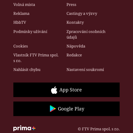
Volná místa
Press
Reklama
Castingy a výzvy
HbbTV
Kontakty
Podmínky užívání
Zpracování osobních
údajů
Cookies
Nápověda
Vlastník FTV Prima spol.
Redakce
s r.o.
Nahlásit chybu
Nastavení soukromí
App Store
Google Play
© FTV Prima spol. s r.o.