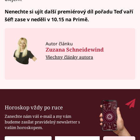
Nenechte si ujít další premiérový díl pořadu Teď vaří
šéf! zase v neděli v 10.15 na Primě.
Autor článku
Zuzana Schneidewind
Všechny články autora
Horoskop vždy po ruce
Zanechte nám váš e-mail a my vám
budeme zasílat pravidelný newsletter s
vaším horoskopem.