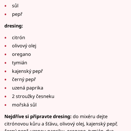
sůl
pepř
dresing:
citrón
olivový olej
oregano
tymián
kajenský pepř
černý pepř
uzená paprika
2 stroužky česneku
mořská sůl
Nejdříve si připravte dresing:
do mixéru dejte
citrónovou kůru a šťávu, olivový olej, kajenský pepř,
černý pepř, uzenou papriku, oregano, tymián, dva