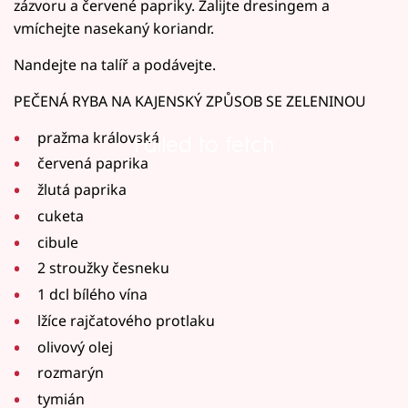
zázvoru a červené papriky. Zalijte dresingem a
vmíchejte nasekaný koriandr.
Nandejte na talíř a podávejte.
PEČENÁ RYBA NA KAJENSKÝ ZPŮSOB SE ZELENINOU
pražma královská
Failed to fetch
červená paprika
žlutá paprika
cuketa
cibule
2 stroužky česneku
1 dcl bílého vína
lžíce rajčatového protlaku
olivový olej
rozmarýn
tymián