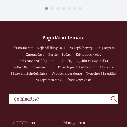
Populární témata
Jak zhubnout
Nejlepší filmy 2024
Nejlepší horory
TV program
Změna času
Partie
Počasí
Kdy budou volby
ZOO Nové začátky
Auto – katalog
7 pádů Honzy Dědka
Volby 2025
Svařené víno
Tatarák podle Pohlreicha
Aloe vera
Pěstování lichořeřišnice
Výpočet ascendentu
Tvarohové knedlíky
Nejlepší palačinky
Švestkový koláč
O FTV Prima
Management