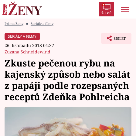
ŽIVĚ
Prima Ženy
■
Seriály a filmy
Trendy:
Polabí
Inspekce
Prostřeno!
AYTO?
SERIÁLY A FILMY
SDÍLET
Módní alarm
Zrádci
Proměny
26. listopadu 2018 04:37
Zuzana Schneidewind
Zkuste pečenou rybu na
kajenský způsob nebo salát
Témata
z papáji podle rozepsaných
Celebrity
receptů Zdeňka Pohlreicha
Vztahy
Seriály