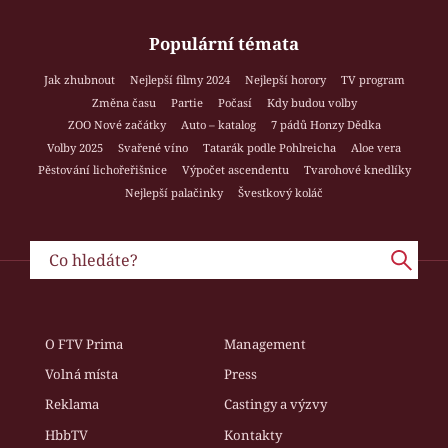
Populární témata
Jak zhubnout
Nejlepší filmy 2024
Nejlepší horory
TV program
Změna času
Partie
Počasí
Kdy budou volby
ZOO Nové začátky
Auto – katalog
7 pádů Honzy Dědka
Volby 2025
Svařené víno
Tatarák podle Pohlreicha
Aloe vera
Pěstování lichořeřišnice
Výpočet ascendentu
Tvarohové knedlíky
Nejlepší palačinky
Švestkový koláč
O FTV Prima
Management
Volná místa
Press
Reklama
Castingy a výzvy
HbbTV
Kontakty