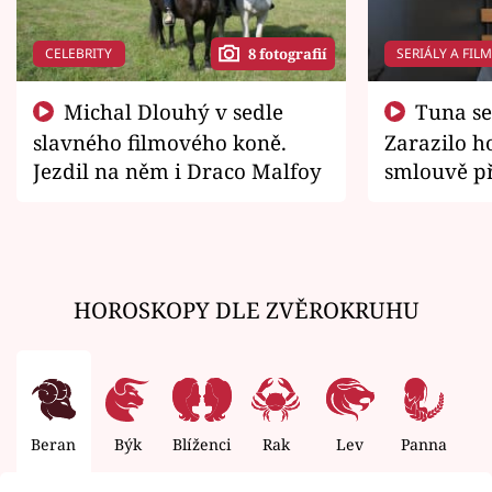
CELEBRITY
SERIÁLY A FIL
8 fotografií
Michal Dlouhý v sedle
Tuna se chtěl vrátit domů.
slavného filmového koně.
Zarazilo ho
Jezdil na něm i Draco Malfoy
smlouvě př
zemřít
HOROSKOPY DLE ZVĚROKRUHU
Beran
Býk
Blíženci
Rak
Lev
Panna
V