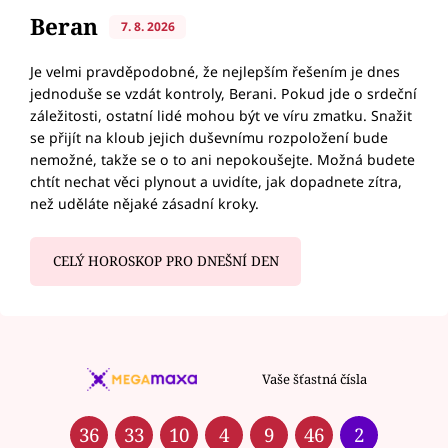
Beran
7. 8. 2026
Je velmi pravděpodobné, že nejlepším řešením je dnes
jednoduše se vzdát kontroly, Berani. Pokud jde o srdeční
záležitosti, ostatní lidé mohou být ve víru zmatku. Snažit
se přijít na kloub jejich duševnímu rozpoložení bude
nemožné, takže se o to ani nepokoušejte. Možná budete
chtít nechat věci plynout a uvidíte, jak dopadnete zítra,
než uděláte nějaké zásadní kroky.
CELÝ HOROSKOP PRO DNEŠNÍ DEN
Vaše šťastná čísla
36
33
10
4
9
46
2