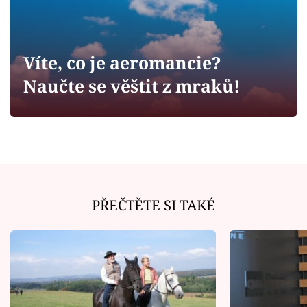
Horoskopy
Sledujte prima+
Víte, co je aeromancie?
Filmový festival Karlovy Vary
Naučte se věštit z mraků!
Pořady
Mámy sobě
Přihlášení
PŘEČTĚTE SI TAKÉ
Sledujte nás