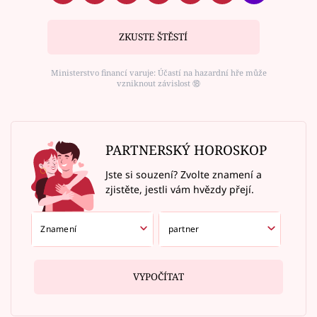
ZKUSTE ŠTĚSTÍ
Ministerstvo financí varuje: Účastí na hazardní hře může
vzniknout závislost ⑱
PARTNERSKÝ HOROSKOP
Jste si souzení? Zvolte znamení a
zjistěte, jestli vám hvězdy přejí.
VYPOČÍTAT