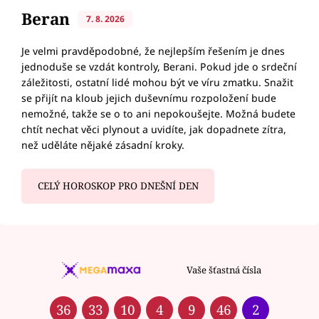
Beran
7. 8. 2026
Je velmi pravděpodobné, že nejlepším řešením je dnes
jednoduše se vzdát kontroly, Berani. Pokud jde o srdeční
záležitosti, ostatní lidé mohou být ve víru zmatku. Snažit
se přijít na kloub jejich duševnímu rozpoložení bude
nemožné, takže se o to ani nepokoušejte. Možná budete
chtít nechat věci plynout a uvidíte, jak dopadnete zítra,
než uděláte nějaké zásadní kroky.
CELÝ HOROSKOP PRO DNEŠNÍ DEN
Vaše šťastná čísla
36
33
10
4
9
46
2