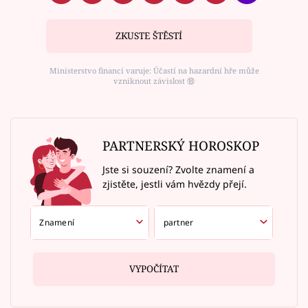
ZKUSTE ŠTĚSTÍ
Ministerstvo financí varuje: Účastí na hazardní hře může
vzniknout závislost ⑱
PARTNERSKÝ HOROSKOP
Jste si souzení? Zvolte znamení a
zjistěte, jestli vám hvězdy přejí.
VYPOČÍTAT