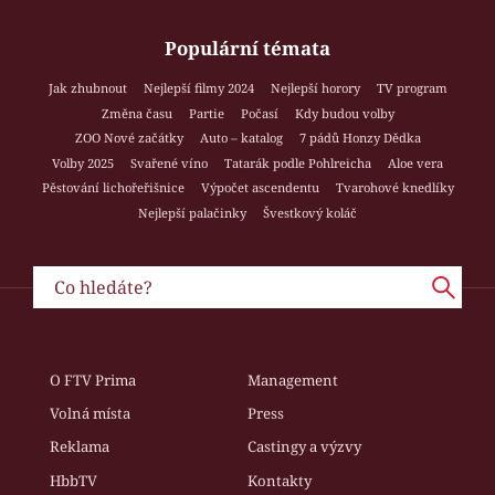
Populární témata
Jak zhubnout
Nejlepší filmy 2024
Nejlepší horory
TV program
Změna času
Partie
Počasí
Kdy budou volby
ZOO Nové začátky
Auto – katalog
7 pádů Honzy Dědka
Volby 2025
Svařené víno
Tatarák podle Pohlreicha
Aloe vera
Pěstování lichořeřišnice
Výpočet ascendentu
Tvarohové knedlíky
Nejlepší palačinky
Švestkový koláč
O FTV Prima
Management
Volná místa
Press
Reklama
Castingy a výzvy
HbbTV
Kontakty