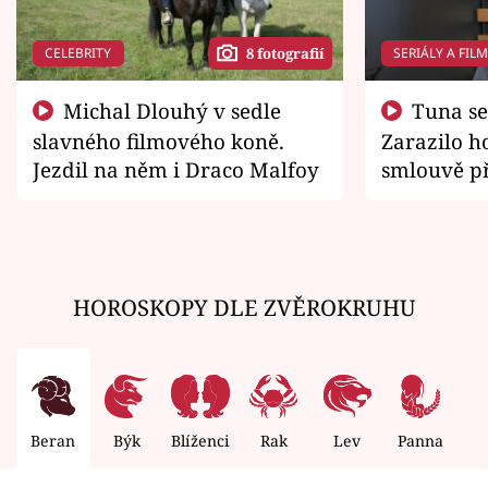
CELEBRITY
SERIÁLY A FIL
8 fotografií
Michal Dlouhý v sedle
Tuna se chtěl vrátit domů.
slavného filmového koně.
Zarazilo ho
Jezdil na něm i Draco Malfoy
smlouvě př
zemřít
HOROSKOPY DLE ZVĚROKRUHU
Beran
Býk
Blíženci
Rak
Lev
Panna
V