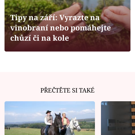
Horoskopy
Sledujte prima+
Tipy na září: Vyrazte na
vinobraní nebo pomáhejte
Filmový festival Karlovy Vary
chůzí či na kole
Pořady
Mámy sobě
Přihlášení
PŘEČTĚTE SI TAKÉ
Sledujte nás