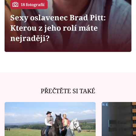
Horoskopy
18 fotografií
Sledujte prima+
Sexy oslavenec Brad Pitt:
Kterou z jeho rolí máte
Filmový festival Karlovy Vary
nejraději?
Pořady
Mámy sobě
Přihlášení
PŘEČTĚTE SI TAKÉ
Sledujte nás