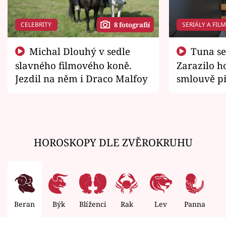
CELEBRITY
SERIÁLY A FIL
8 fotografií
Michal Dlouhý v sedle
Tuna se chtěl vrátit domů.
slavného filmového koně.
Zarazilo ho
Jezdil na něm i Draco Malfoy
smlouvě př
zemřít
HOROSKOPY DLE ZVĚROKRUHU
Beran
Býk
Blíženci
Rak
Lev
Panna
V