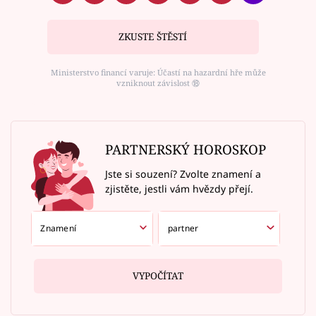
ZKUSTE ŠTĚSTÍ
Ministerstvo financí varuje: Účastí na hazardní hře může
vzniknout závislost ⑱
PARTNERSKÝ HOROSKOP
Jste si souzení? Zvolte znamení a
zjistěte, jestli vám hvězdy přejí.
VYPOČÍTAT