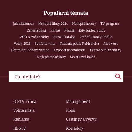
Populární témata
Jak zhubnout
Nejlepší filmy 2024
Nejlepší horory
TV program
Změna času
Partie
Počasí
Kdy budou volby
ZOO Nové začátky
Auto – katalog
7 pádů Honzy Dědka
Volby 2025
Svařené víno
Tatarák podle Pohlreicha
Aloe vera
Pěstování lichořeřišnice
Výpočet ascendentu
Tvarohové knedlíky
Nejlepší palačinky
Švestkový koláč
O FTV Prima
Management
Volná místa
Press
Reklama
Castingy a výzvy
HbbTV
Kontakty