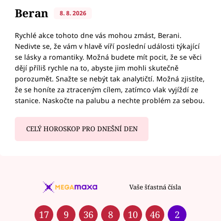
Beran
8. 8. 2026
Rychlé akce tohoto dne vás mohou zmást, Berani.
Nedivte se, že vám v hlavě víří poslední události týkající
se lásky a romantiky. Možná budete mít pocit, že se věci
dějí příliš rychle na to, abyste jim mohli skutečně
porozumět. Snažte se nebýt tak analytičtí. Možná zjistíte,
že se honíte za ztraceným cílem, zatímco vlak vyjíždí ze
stanice. Naskočte na palubu a nechte problém za sebou.
CELÝ HOROSKOP PRO DNEŠNÍ DEN
Vaše šťastná čísla
17
9
36
8
10
46
2