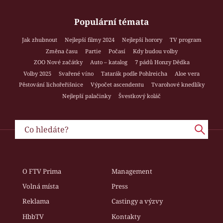
Populární témata
Jak zhubnout
Nejlepší filmy 2024
Nejlepší horory
TV program
Změna času
Partie
Počasí
Kdy budou volby
ZOO Nové začátky
Auto – katalog
7 pádů Honzy Dědka
Volby 2025
Svařené víno
Tatarák podle Pohlreicha
Aloe vera
Pěstování lichořeřišnice
Výpočet ascendentu
Tvarohové knedlíky
Nejlepší palačinky
Švestkový koláč
O FTV Prima
Management
Volná místa
Press
Reklama
Castingy a výzvy
HbbTV
Kontakty