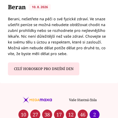
Beran
10. 8. 2026
Berani, nešetřete na péči o své fyzické zdraví. Ve snaze
ušetřit peníze se možná nebudete obtěžovat chodit na
zubní prohlídky nebo se rozhodnete pro nejlevnějšího
lékaře. Nic není důležitější než vaše zdraví. Chovejte se
ke svému tělu s úctou a respektem, které si zaslouží.
Možná vám nebude dělat potíže dělat pro druhé to, co
víte, že byste měli dělat pro sebe.
CELÝ HOROSKOP PRO DNEŠNÍ DEN
Vaše šťastná čísla
10
27
38
17
12
46
2