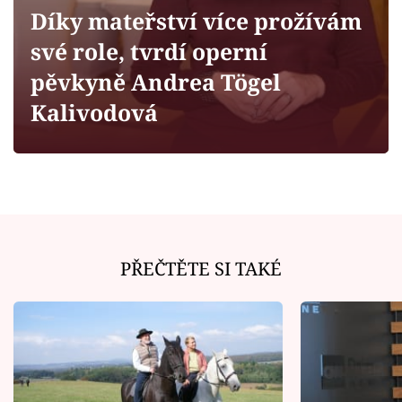
Horoskopy
Díky mateřství více prožívám
Sledujte prima+
své role, tvrdí operní
pěvkyně Andrea Tögel
Filmový festival Karlovy Vary
Kalivodová
Pořady
Mámy sobě
Přihlášení
PŘEČTĚTE SI TAKÉ
Sledujte nás