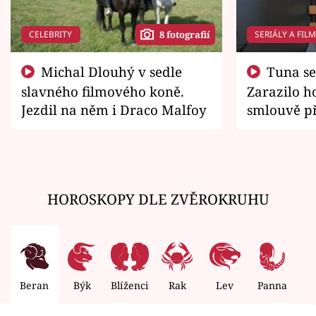
CELEBRITY
SERIÁLY A FIL
8 fotografií
Michal Dlouhý v sedle
Tuna se chtěl vrátit domů.
slavného filmového koně.
Zarazilo ho
Jezdil na něm i Draco Malfoy
smlouvě př
zemřít
HOROSKOPY DLE ZVĚROKRUHU
Beran
Býk
Blíženci
Rak
Lev
Panna
V