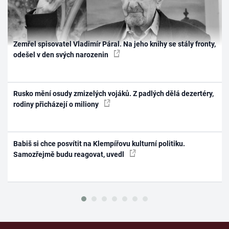
Zemřel spisovatel Vladimír Páral. Na jeho knihy se stály fronty,
odešel v den svých narozenin
Rusko mění osudy zmizelých vojáků. Z padlých dělá dezertéry,
rodiny přicházejí o miliony
Babiš si chce posvítit na Klempířovu kulturní politiku.
Samozřejmě budu reagovat, uvedl