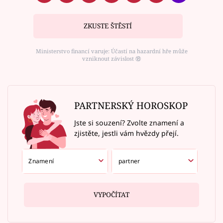
ZKUSTE ŠTĚSTÍ
Ministerstvo financí varuje: Účastí na hazardní hře může
vzniknout závislost ⑱
PARTNERSKÝ HOROSKOP
Jste si souzení? Zvolte znamení a
zjistěte, jestli vám hvězdy přejí.
VYPOČÍTAT