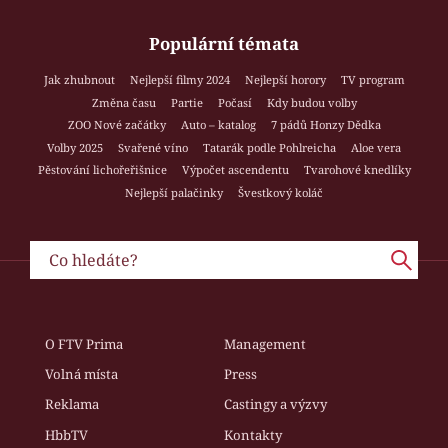
Populární témata
Jak zhubnout
Nejlepší filmy 2024
Nejlepší horory
TV program
Změna času
Partie
Počasí
Kdy budou volby
ZOO Nové začátky
Auto – katalog
7 pádů Honzy Dědka
Volby 2025
Svařené víno
Tatarák podle Pohlreicha
Aloe vera
Pěstování lichořeřišnice
Výpočet ascendentu
Tvarohové knedlíky
Nejlepší palačinky
Švestkový koláč
O FTV Prima
Management
Volná místa
Press
Reklama
Castingy a výzvy
HbbTV
Kontakty