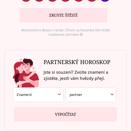
ZKUSTE ŠTĚSTÍ
Ministerstvo financí varuje: Účastí na hazardní hře může
vzniknout závislost ⑱
PARTNERSKÝ HOROSKOP
Jste si souzení? Zvolte znamení a
zjistěte, jestli vám hvězdy přejí.
VYPOČÍTAT