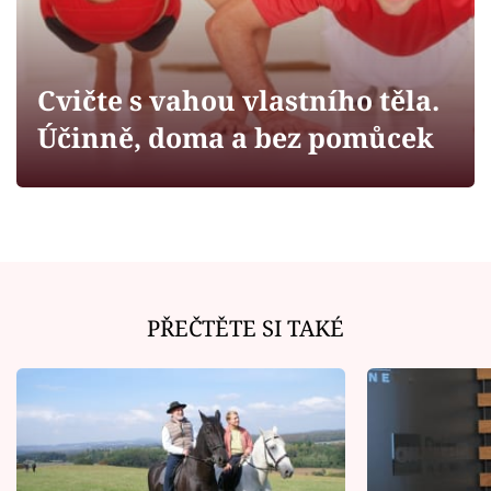
Horoskopy
Sledujte prima+
Cvičte s vahou vlastního těla.
Filmový festival Karlovy Vary
Účinně, doma a bez pomůcek
Pořady
Mámy sobě
Přihlášení
PŘEČTĚTE SI TAKÉ
Sledujte nás