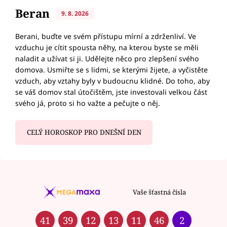
Beran
9. 8. 2026
Berani, buďte ve svém přístupu mírní a zdrženliví. Ve
vzduchu je cítit spousta něhy, na kterou byste se měli
naladit a užívat si ji. Udělejte něco pro zlepšení svého
domova. Usmiřte se s lidmi, se kterými žijete, a vyčistěte
vzduch, aby vztahy byly v budoucnu klidné. Do toho, aby
se váš domov stal útočištěm, jste investovali velkou část
svého já, proto si ho važte a pečujte o něj.
CELÝ HOROSKOP PRO DNEŠNÍ DEN
Vaše šťastná čísla
41
39
12
13
11
46
2