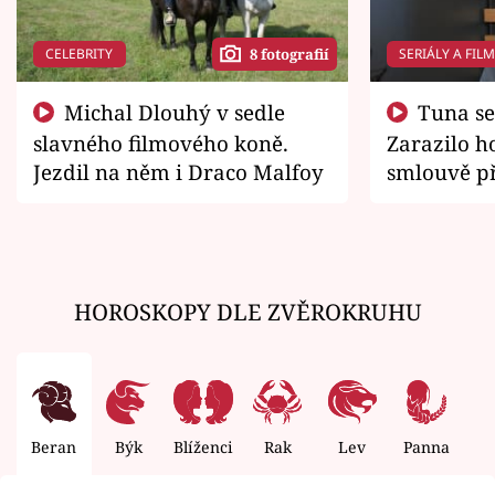
CELEBRITY
SERIÁLY A FIL
8 fotografií
Michal Dlouhý v sedle
Tuna se chtěl vrátit domů.
slavného filmového koně.
Zarazilo ho
Jezdil na něm i Draco Malfoy
smlouvě př
zemřít
HOROSKOPY DLE ZVĚROKRUHU
Beran
Býk
Blíženci
Rak
Lev
Panna
V