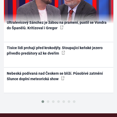
Ultralevicový Sánchez je žábou na prameni, pustil se Vondra
do Španělů. Kritizoval i Gregor
Tisíce lidí prchají před krokodýly. Stoupající keňské jezero
přivedlo predátory až ke dveřím
Nebeská podívaná nad Českem se blíží. Působivé zatmění
Slunce doplní meteorická show