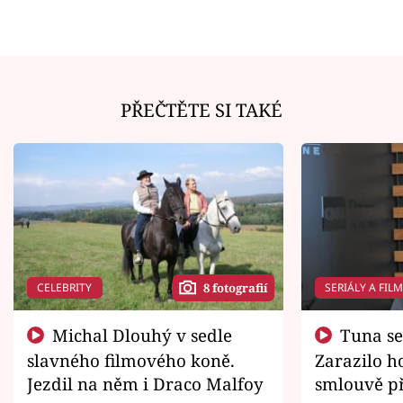
PŘEČTĚTE SI TAKÉ
CELEBRITY
SERIÁLY A FIL
8 fotografií
Michal Dlouhý v sedle
Tuna se chtěl vrátit domů.
slavného filmového koně.
Zarazilo ho
Jezdil na něm i Draco Malfoy
smlouvě př