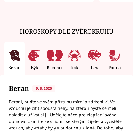
zemřít
HOROSKOPY DLE ZVĚROKRUHU
Beran
Býk
Blíženci
Rak
Lev
Panna
V
Beran
9. 8. 2026
Berani, buďte ve svém přístupu mírní a zdrženliví. Ve
vzduchu je cítit spousta něhy, na kterou byste se měli
naladit a užívat si ji. Udělejte něco pro zlepšení svého
domova. Usmiřte se s lidmi, se kterými žijete, a vyčistěte
vzduch, aby vztahy byly v budoucnu klidné. Do toho, aby