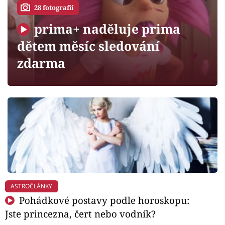
Horoskopy
28 fotografií
Sledujte prima+
prima+ naděluje prima
dětem měsíc sledování
Filmový festival Karlovy Vary
zdarma
Pořady
Mámy sobě
Přihlášení
Sledujte nás
ASTROČLÁNKY
Pohádkové postavy podle horoskopu:
Jste princezna, čert nebo vodník?