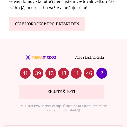
se váš domov stal útočištěm, jste investovali velkou část
svého já, proto si ho važte a pečujte o něj.
CELÝ HOROSKOP PRO DNEŠNÍ DEN
Vaše šťastná čísla
41
39
12
13
11
46
2
ZKUSTE ŠTĚSTÍ
Ministerstvo financí varuje: Účastí na hazardní hře může
vzniknout závislost ⑱