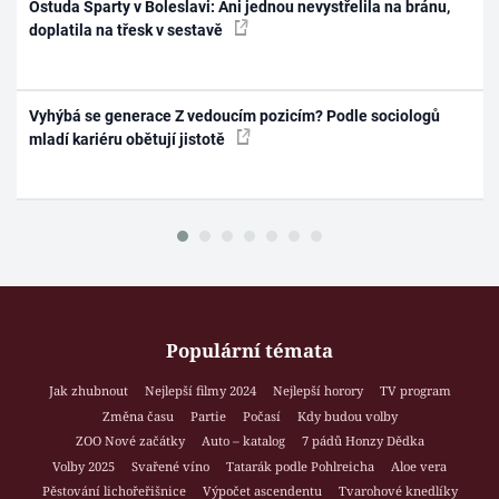
Ostuda Sparty v Boleslavi: Ani jednou nevystřelila na bránu,
doplatila na třesk v sestavě
Vyhýbá se generace Z vedoucím pozicím? Podle sociologů
mladí kariéru obětují jistotě
Populární témata
Jak zhubnout
Nejlepší filmy 2024
Nejlepší horory
TV program
Změna času
Partie
Počasí
Kdy budou volby
ZOO Nové začátky
Auto – katalog
7 pádů Honzy Dědka
Volby 2025
Svařené víno
Tatarák podle Pohlreicha
Aloe vera
Pěstování lichořeřišnice
Výpočet ascendentu
Tvarohové knedlíky