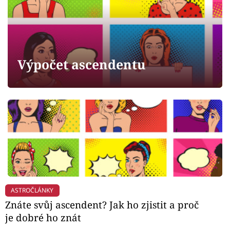
Horoskopy
Sledujte prima+
Filmový festival Karlovy Vary
Výpočet ascendentu
Pořady
Mámy sobě
Přihlášení
Sledujte nás
ASTROČLÁNKY
Znáte svůj ascendent? Jak ho zjistit a proč
je dobré ho znát