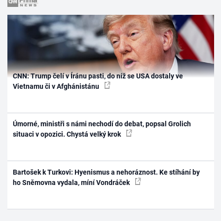
CNN: Trump čelí v Íránu pasti, do níž se USA dostaly ve
Vietnamu či v Afghánistánu
Úmorné, ministři s námi nechodí do debat, popsal Grolich
situaci v opozici. Chystá velký krok
Bartošek k Turkovi: Hyenismus a nehoráznost. Ke stíhání by
ho Sněmovna vydala, míní Vondráček