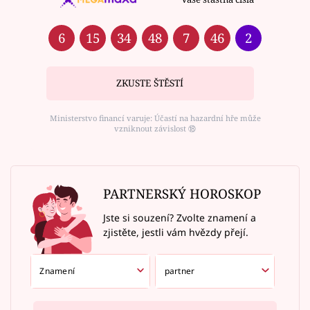
6
15
34
48
7
46
2
ZKUSTE ŠTĚSTÍ
Ministerstvo financí varuje: Účastí na hazardní hře může
vzniknout závislost ⑱
PARTNERSKÝ HOROSKOP
Jste si souzení? Zvolte znamení a
zjistěte, jestli vám hvězdy přejí.