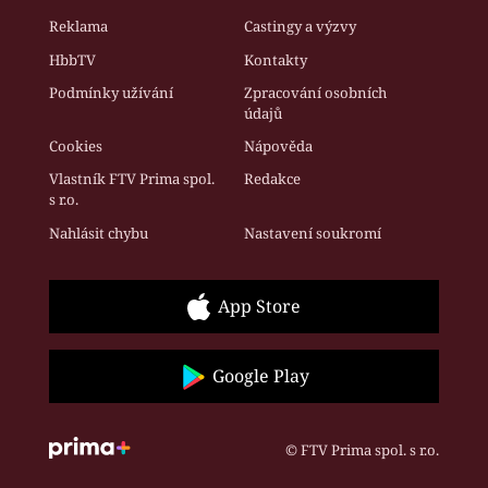
Reklama
Castingy a výzvy
HbbTV
Kontakty
Podmínky užívání
Zpracování osobních
údajů
Cookies
Nápověda
Vlastník FTV Prima spol.
Redakce
s r.o.
Nahlásit chybu
Nastavení soukromí
App Store
Google Play
© FTV Prima spol. s r.o.