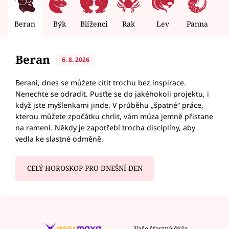
Beran
Býk
Blíženci
Rak
Lev
Panna
V
Beran
6. 8. 2026
Berani, dnes se můžete cítit trochu bez inspirace.
Nenechte se odradit. Pusťte se do jakéhokoli projektu, i
když jste myšlenkami jinde. V průběhu „špatné“ práce,
kterou můžete zpočátku chrlit, vám múza jemně přistane
na rameni. Někdy je zapotřebí trocha disciplíny, aby
vedla ke slastné odměně.
CELÝ HOROSKOP PRO DNEŠNÍ DEN
Vaše šťastná čísla