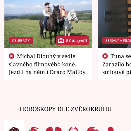
CELEBRITY
SERIÁLY A FIL
8 fotografií
Michal Dlouhý v sedle
Tuna se chtěl vrátit domů.
slavného filmového koně.
Zarazilo ho
Jezdil na něm i Draco Malfoy
smlouvě př
zemřít
HOROSKOPY DLE ZVĚROKRUHU