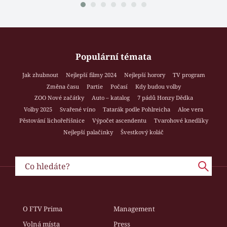
Populární témata
Jak zhubnout
Nejlepší filmy 2024
Nejlepší horory
TV program
Změna času
Partie
Počasí
Kdy budou volby
ZOO Nové začátky
Auto – katalog
7 pádů Honzy Dědka
Volby 2025
Svařené víno
Tatarák podle Pohlreicha
Aloe vera
Pěstování lichořeřišnice
Výpočet ascendentu
Tvarohové knedlíky
Nejlepší palačinky
Švestkový koláč
O FTV Prima
Management
Volná místa
Press