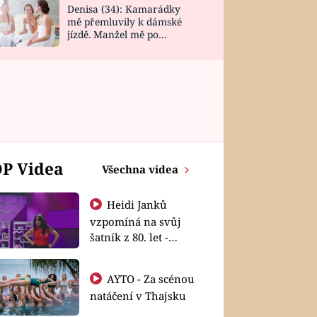
Denisa (34): Kamarádky
mě přemluvily k dámské
jízdě. Manžel mě po
návratu zaskočil
P Videa
Všechna videa
Heidi Janků
vzpomíná na svůj
šatník z 80. let -
Shopaholičky
AYTO - Za scénou
natáčení v Thajsku