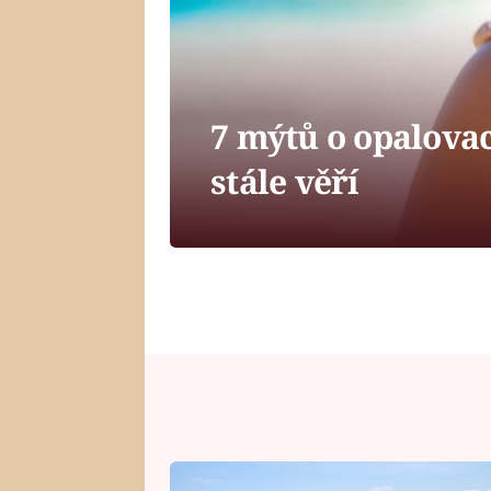
7 mýtů o opalova
stále věří