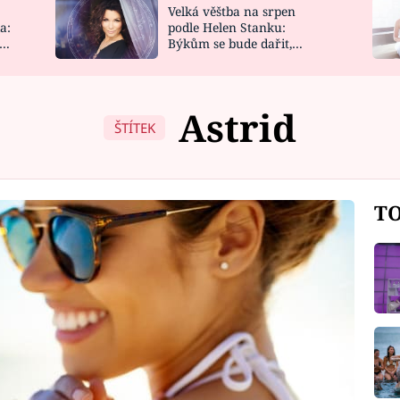
Velká věštba na srpen
NOVINKY
ZAHRADA
a:
podle Helen Stanku:
y
Býkům se bude dařit,
VIDEORECEPTY
DESIGN
Vodnáře čeká jízda
Astrid
ŠTÍTEK
TO