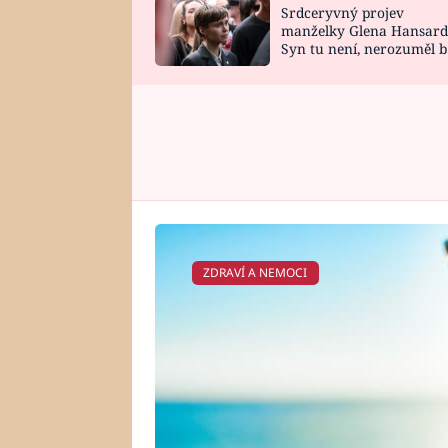
Srdceryvný projev
SNÁŘ
CELEBRITY
manželky Glena Hansard
Syn tu není, nerozuměl b
HOROSKOP NA
VAŘENÍ
tomu, vysvětlila
ROK 2023
ZDRAVÍ A NEMOCI