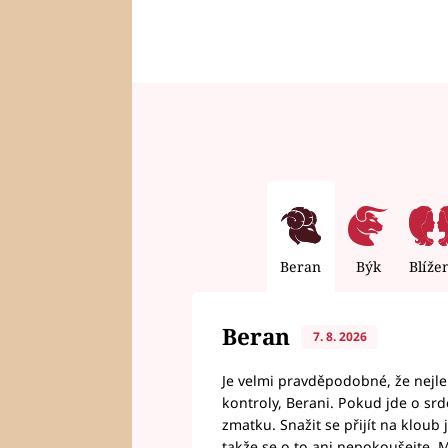
Beran
Býk
Blíže
Beran
7. 8. 2026
Je velmi pravděpodobné, že nejl
kontroly, Berani. Pokud jde o srde
zmatku. Snažit se přijít na klou
takže se o to ani nepokoušejte. M