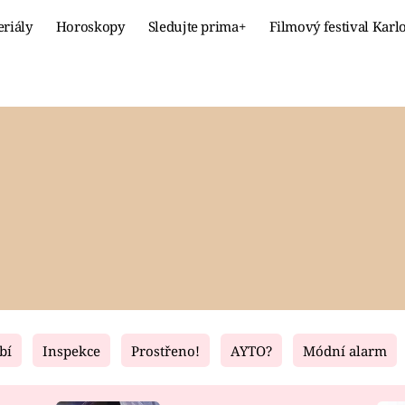
eriály
Horoskopy
Sledujte prima+
Filmový festival Karl
Celebrity
Recept
MÓDA A KRÁSA
HLAVNÍ JÍ
VZTAHY A SEX
SLADKÉ
PRIMA MAMINKA
ZDRAVÉ
bí
Inspekce
Prostřeno!
AYTO?
Módní alarm
Fresh
Living
RECEPTY
BYDLENÍ