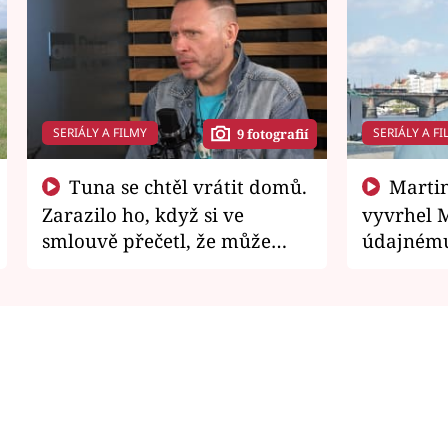
SERIÁLY A FILMY
SERIÁLY A FI
9 fotografií
Tuna se chtěl vrátit domů.
Martin Písařík jako
Zarazilo ho, když si ve
vyvrhel 
smlouvě přečetl, že může
údajnému
zemřít
je v nemil