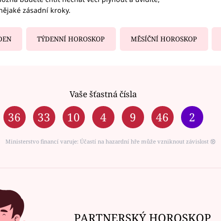
nějaké zásadní kroky.
DEN
TÝDENNÍ HOROSKOP
MĚSÍČNÍ HOROSKOP
Vaše šťastná čísla
36
33
10
4
9
46
2
Ministerstvo financí varuje: Účastí na hazardní hře může vzniknout závislost ⑱
PARTNERSKÝ HOROSKOP