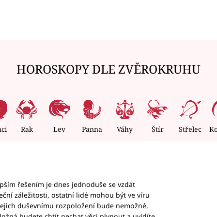
HOROSKOPY DLE ZVĚROKRUHU
nci
Rak
Lev
Panna
Váhy
Štír
Střelec
K
epším řešením je dnes jednoduše se vzdát
ční záležitosti, ostatní lidé mohou být ve víru
b jejich duševnímu rozpoložení bude nemožné,
ožná budete chtít nechat věci plynout a uvidíte,