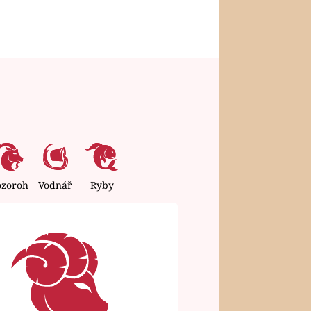
ozoroh
Vodnář
Ryby