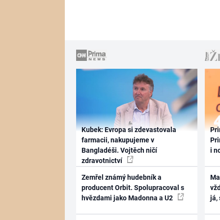
Kubek: Evropa si zdevastovala
Pri
farmacii, nakupujeme v
Pri
Bangladéši. Vojtěch ničí
i n
zdravotnictví
Zemřel známý hudebník a
Ma
producent Orbit. Spolupracoval s
vž
hvězdami jako Madonna a U2
já,