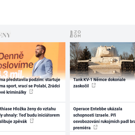
ma představila podzim: startuje
Tank KV-1 Němce dokonale
ma sport, vrací se Polabí, Zrádci
zaskočil
ové kriminálky
thiase Hložka ženy do vztahu
Operace Entebbe ukázala
dy uhnaly: Teď budu iniciátorem
schopnosti Izraele. Při
 slibuje zpěvák
osvobozování rukojmích padl br
premiéra