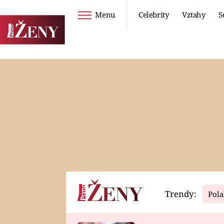
Menu
Celebrity
Vztahy
S
Seriály
Životní styl
ZOO
DIETY A HUBNUTÍ
PROSTŘENO!
CESTOVÁNÍ A
DOVOLENÁ
DUCH
ZDRAVÍ
Trendy:
Pola
Horoskopy
Video
ASTROČLÁNKY
SERIÁLY