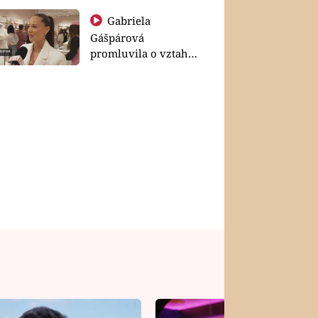
Gabriela
Gášpárová
promluvila o vztahu
a zakládání rodiny