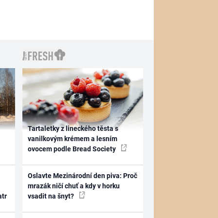
Tartaletky z lineckého těsta s
vanilkovým krémem a lesním
ovocem podle Bread Society
Oslavte Mezinárodní den piva: Proč
mrazák ničí chuť a kdy v horku
atr
vsadit na šnyt?