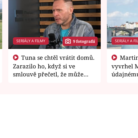
SERIÁLY A FILMY
SERIÁLY A FI
9 fotografií
Tuna se chtěl vrátit domů.
Martin Písařík jako
Zarazilo ho, když si ve
vyvrhel 
smlouvě přečetl, že může
údajnému
zemřít
je v nemil