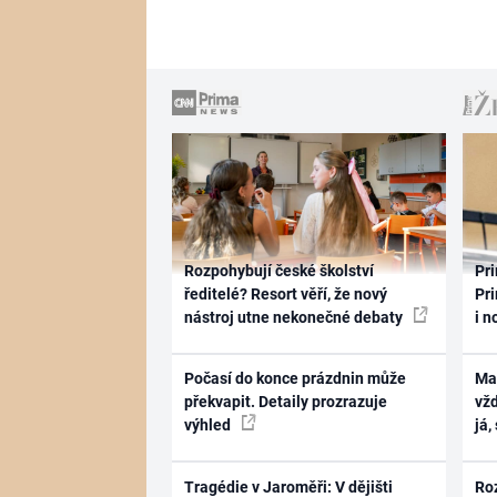
Rozpohybují české školství
Pri
ředitelé? Resort věří, že nový
Pri
nástroj utne nekonečné debaty
i n
Počasí do konce prázdnin může
Ma
překvapit. Detaily prozrazuje
vž
výhled
já,
Tragédie v Jaroměři: V dějišti
Ro