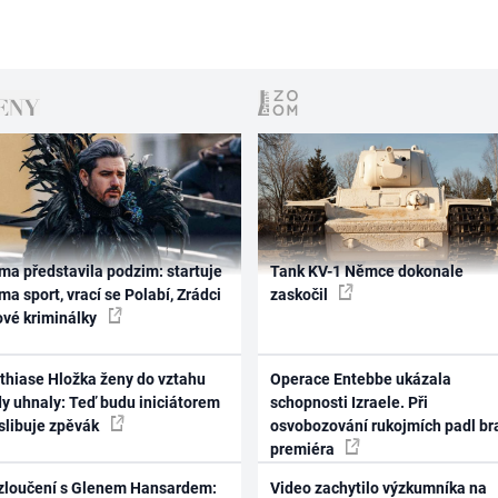
ma představila podzim: startuje
Tank KV-1 Němce dokonale
ma sport, vrací se Polabí, Zrádci
zaskočil
ové kriminálky
thiase Hložka ženy do vztahu
Operace Entebbe ukázala
dy uhnaly: Teď budu iniciátorem
schopnosti Izraele. Při
 slibuje zpěvák
osvobozování rukojmích padl br
premiéra
zloučení s Glenem Hansardem:
Video zachytilo výzkumníka na