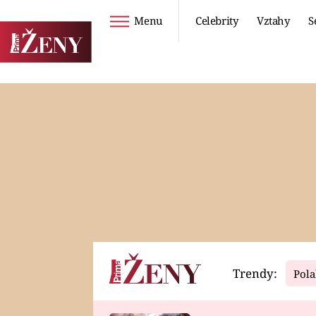
Menu
Celebrity
Vztahy
S
Seriály
Životní styl
ZOO
DIETY A HUBNUTÍ
PROSTŘENO!
CESTOVÁNÍ A
DOVOLENÁ
DUCH
ZDRAVÍ
Trendy:
Pola
Horoskopy
Video
ASTROČLÁNKY
SERIÁLY