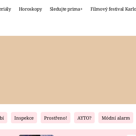
eriály
Horoskopy
Sledujte prima+
Filmový festival Karl
Celebrity
Recept
MÓDA A KRÁSA
HLAVNÍ JÍ
VZTAHY A SEX
SLADKÉ
PRIMA MAMINKA
ZDRAVÉ
bí
Inspekce
Prostřeno!
AYTO?
Módní alarm
Fresh
Living
RECEPTY
BYDLENÍ