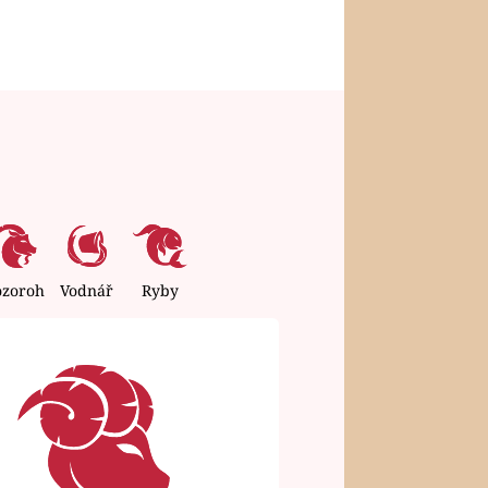
ozoroh
Vodnář
Ryby