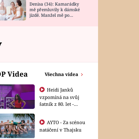
Denisa (34): Kamarádky
mě přemluvily k dámské
jízdě. Manžel mě po
návratu zaskočil
y
P Videa
Všechna videa
Heidi Janků
vzpomíná na svůj
šatník z 80. let -
Shopaholičky
AYTO - Za scénou
natáčení v Thajsku