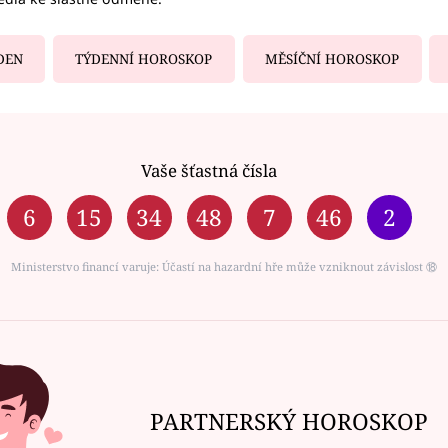
DEN
TÝDENNÍ HOROSKOP
MĚSÍČNÍ HOROSKOP
Vaše šťastná čísla
6
15
34
48
7
46
2
Ministerstvo financí varuje: Účastí na hazardní hře může vzniknout závislost ⑱
PARTNERSKÝ HOROSKOP