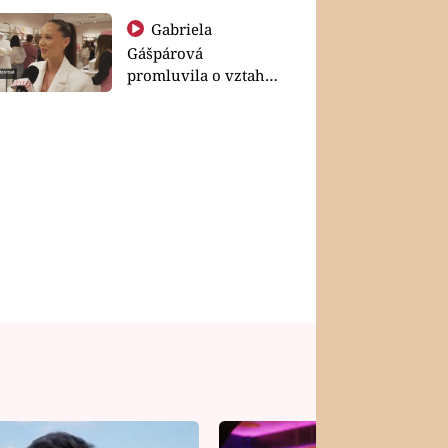
Gabriela
Gášpárová
promluvila o vztahu
a zakládání rodiny