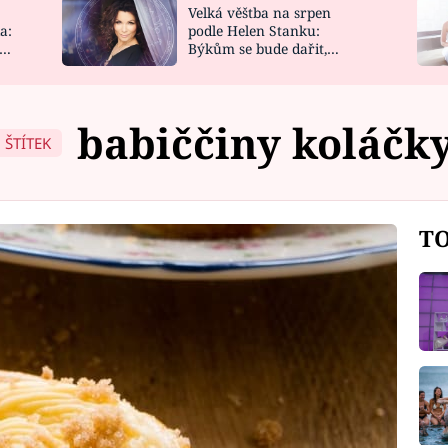
Velká věštba na srpen
NOVINKY
ZAHRADA
a:
podle Helen Stanku:
y
Býkům se bude dařit,
VIDEORECEPTY
DESIGN
Vodnáře čeká jízda
babiččiny koláčk
ŠTÍTEK
TO