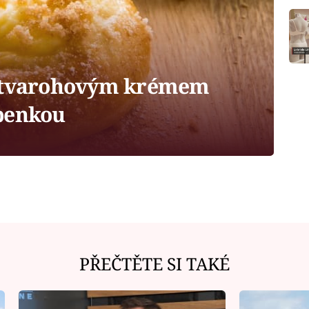
s tvarohovým krémem
benkou
PŘEČTĚTE SI TAKÉ