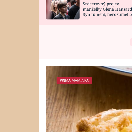
Srdceryvný projev
SNÁŘ
CELEBRITY
manželky Glena Hansard
Syn tu není, nerozuměl b
HOROSKOP NA
VAŘENÍ
tomu, vysvětlila
ROK 2023
PRIMA MAMINKA