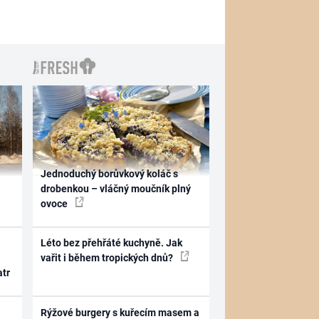
Jednoduchý borůvkový koláč s
drobenkou – vláčný moučník plný
ovoce
Léto bez přehřáté kuchyně. Jak
vařit i během tropických dnů?
atr
Rýžové burgery s kuřecím masem a