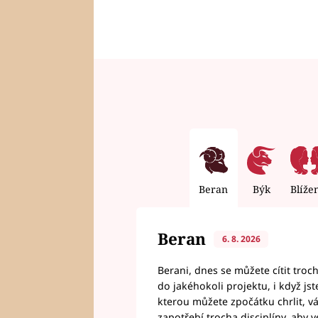
Beran
Býk
Blíže
Beran
6. 8. 2026
Berani, dnes se můžete cítit troc
do jakéhokoli projektu, i když js
kterou můžete zpočátku chrlit, 
zapotřebí trocha disciplíny, aby 