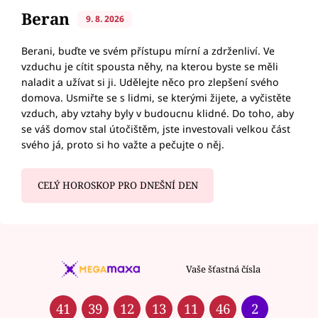
Beran
9. 8. 2026
Berani, buďte ve svém přístupu mírní a zdrženliví. Ve
vzduchu je cítit spousta něhy, na kterou byste se měli
naladit a užívat si ji. Udělejte něco pro zlepšení svého
domova. Usmiřte se s lidmi, se kterými žijete, a vyčistěte
vzduch, aby vztahy byly v budoucnu klidné. Do toho, aby
se váš domov stal útočištěm, jste investovali velkou část
svého já, proto si ho važte a pečujte o něj.
CELÝ HOROSKOP PRO DNEŠNÍ DEN
Vaše šťastná čísla
41
39
12
13
11
46
2