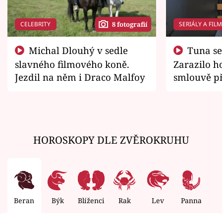
CELEBRITY
SERIÁLY A FIL
8 fotografií
Michal Dlouhý v sedle
Tuna se chtěl vrátit domů.
slavného filmového koně.
Zarazilo ho
Jezdil na něm i Draco Malfoy
smlouvě př
zemřít
HOROSKOPY DLE ZVĚROKRUHU
Beran
Býk
Blíženci
Rak
Lev
Panna
V