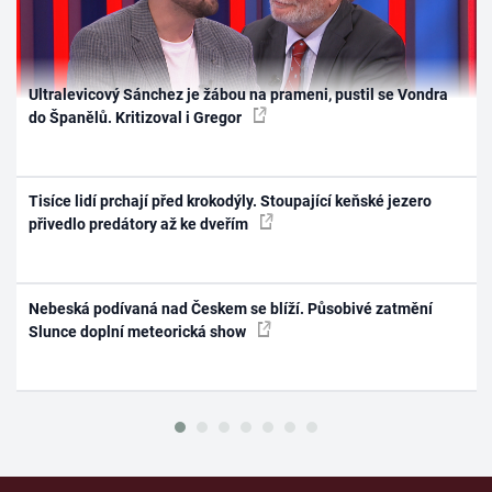
Ultralevicový Sánchez je žábou na prameni, pustil se Vondra
do Španělů. Kritizoval i Gregor
Tisíce lidí prchají před krokodýly. Stoupající keňské jezero
přivedlo predátory až ke dveřím
Nebeská podívaná nad Českem se blíží. Působivé zatmění
Slunce doplní meteorická show