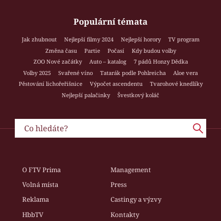
Populární témata
Jak zhubnout
Nejlepší filmy 2024
Nejlepší horory
TV program
Změna času
Partie
Počasí
Kdy budou volby
ZOO Nové začátky
Auto – katalog
7 pádů Honzy Dědka
Volby 2025
Svařené víno
Tatarák podle Pohlreicha
Aloe vera
Pěstování lichořeřišnice
Výpočet ascendentu
Tvarohové knedlíky
Nejlepší palačinky
Švestkový koláč
O FTV Prima
Management
Volná místa
Press
Reklama
Castingy a výzvy
HbbTV
Kontakty