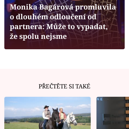
Horoskopy
Monika Bagárová promluvila
Sledujte prima+
o dlouhém odloučení od
partnera: Může to vypadat,
Filmový festival Karlovy Vary
že spolu nejsme
Pořady
Mámy sobě
Přihlášení
PŘEČTĚTE SI TAKÉ
Sledujte nás