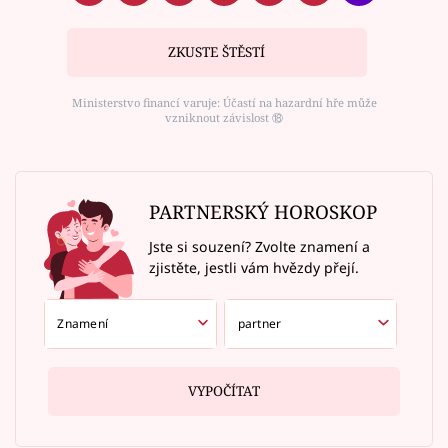
ZKUSTE ŠTĚSTÍ
Ministerstvo financí varuje: Účastí na hazardní hře může
vzniknout závislost ⑱
PARTNERSKÝ HOROSKOP
Jste si souzení? Zvolte znamení a
zjistěte, jestli vám hvězdy přejí.
VYPOČÍTAT