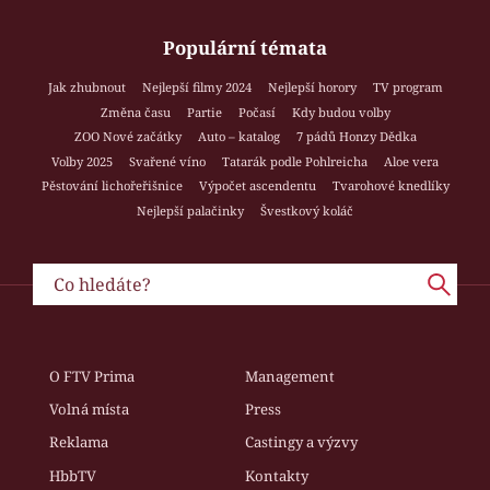
Populární témata
Jak zhubnout
Nejlepší filmy 2024
Nejlepší horory
TV program
Změna času
Partie
Počasí
Kdy budou volby
ZOO Nové začátky
Auto – katalog
7 pádů Honzy Dědka
Volby 2025
Svařené víno
Tatarák podle Pohlreicha
Aloe vera
Pěstování lichořeřišnice
Výpočet ascendentu
Tvarohové knedlíky
Nejlepší palačinky
Švestkový koláč
O FTV Prima
Management
Volná místa
Press
Reklama
Castingy a výzvy
HbbTV
Kontakty