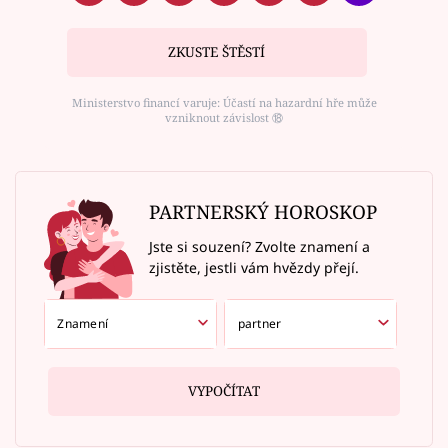
ZKUSTE ŠTĚSTÍ
Ministerstvo financí varuje: Účastí na hazardní hře může
vzniknout závislost ⑱
PARTNERSKÝ HOROSKOP
Jste si souzení? Zvolte znamení a
zjistěte, jestli vám hvězdy přejí.
VYPOČÍTAT