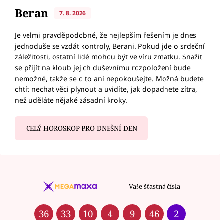
Beran
7. 8. 2026
Je velmi pravděpodobné, že nejlepším řešením je dnes
jednoduše se vzdát kontroly, Berani. Pokud jde o srdeční
záležitosti, ostatní lidé mohou být ve víru zmatku. Snažit
se přijít na kloub jejich duševnímu rozpoložení bude
nemožné, takže se o to ani nepokoušejte. Možná budete
chtít nechat věci plynout a uvidíte, jak dopadnete zítra,
než uděláte nějaké zásadní kroky.
CELÝ HOROSKOP PRO DNEŠNÍ DEN
Vaše šťastná čísla
36
33
10
4
9
46
2