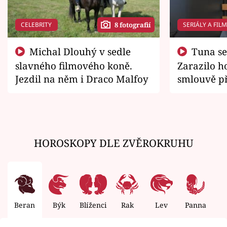
CELEBRITY
SERIÁLY A FIL
8 fotografií
Michal Dlouhý v sedle
Tuna se chtěl vrátit domů.
slavného filmového koně.
Zarazilo ho
Jezdil na něm i Draco Malfoy
smlouvě př
zemřít
HOROSKOPY DLE ZVĚROKRUHU
Beran
Býk
Blíženci
Rak
Lev
Panna
V