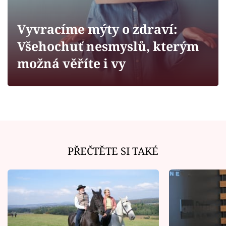
Horoskopy
Sledujte prima+
Vyvracíme mýty o zdraví:
Všehochuť nesmyslů, kterým
Filmový festival Karlovy Vary
možná věříte i vy
Pořady
Mámy sobě
Přihlášení
PŘEČTĚTE SI TAKÉ
Sledujte nás